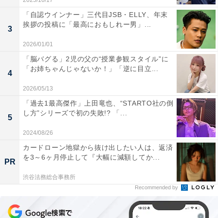
2025/10/17
「自認ウインナー」三代目JSB・ELLY、年末
挨拶の投稿に「最高におもしれー男」...
3
2026/01/01
「脳バグる」2児の父の“授業参観スタイル”に
「お姉ちゃんじゃないか！」「逆に目立...
4
2026/05/13
「過去1最高傑作」上田竜也、“STARTO社の倒
し方”シリーズで初の失敗!? 「...
5
2024/08/26
カードローン地獄から抜け出したい人は、返済
を3～6ヶ月停止して『大幅に減額してか...
PR
渋谷法務総合事務所
Recommended by