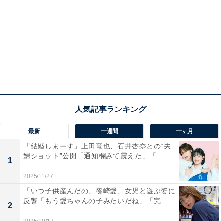
最新
一週間
一ヶ月
「結婚しまーす」上田竜也、石井杏奈との“夫
婦ショット”公開「通知欄みて震えた」「...
1
2025/11/27
「いつ子供産んだの」篠崎愛、女児と遊ぶ姿に
反響「もう愛ちゃんの子みたいだね」「完...
2