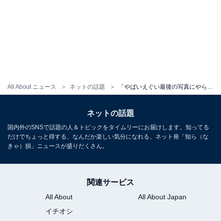
All About ニュース
ネットの話題
「やばいえぐい最後の写真にやられた」広瀬すず、ヴィトンコーデの美しい姿を披露「色っぽくなったね」
ネットの話題
国内外のSNSで話題の人＆トピックをタイムリーにお届けします。知ってる
だけでちょっと得する、なんだか楽しい気分になれる、ネット発「知ら（な
きゃ）損」ニュースが盛りだくさん。
関連サービス
All About
All About Japan
イチオシ