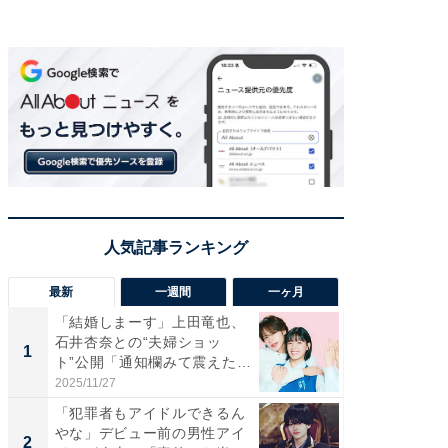
最新
一週間
一ヶ月
「結婚しまーす」上田竜也、
「さす
石井杏奈との“夫婦ショッ
は」高
1
1
ト”公開「通知欄みて震えた」
災地を
「...
「カ...
2025/11/27
2026/08/0
「犯罪者もアイドルできるん
「女の
やな」デビュー前の男性アイ
介、バ
2
2