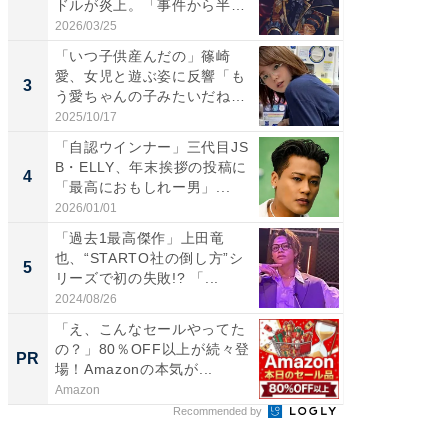
ドルが炎上。「事件から半年
らのプレ
も...
愛...
2026/03/25
2026/08/0
「いつ子供産んだの」篠崎
「脚が
愛、女児と遊ぶ姿に反響「も
横川尚
3
3
う愛ちゃんの子みたいだね」
ムキな姿
「完...
刃...
2025/10/17
2026/08/0
「自認ウインナー」三代目JS
「え、
B・ELLY、年末挨拶の投稿に
芸人、2
4
4
「最高におもしれー男」...
エットに
2026/01/01
2026/08/0
「過去1最高傑作」上田竜
「脳がバ
也、“STARTO社の倒し方”シ
装姿が話
5
5
リーズで初の失敗!? 「...
のお父さ
2024/08/26
2026/08/0
「え、こんなセールやってた
「今日
の？」80％OFF以上が続々登
変わるA
PR
PR
場！Amazonの本気が...
が見逃
Amazon
Amazon
Recommended by