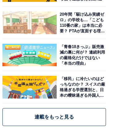
20年間「駆け込み実績ゼ
ロ」の学校も…「こども
110番の家」は本当に必
要？ PTAが直面する理想
と現実
「青春18きっぷ」販売激
減の裏に何が？ 連続利用
の厳格化だけではない
「本当の理由」
「移民」に冷たいのはど
っちなのか？ スイスの厳
格過ぎる学歴選別と、日
本の曖昧過ぎる外国人政
策
連載をもっと見る