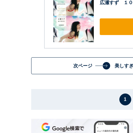
広瀬すず １０
次ページ
美しす
1