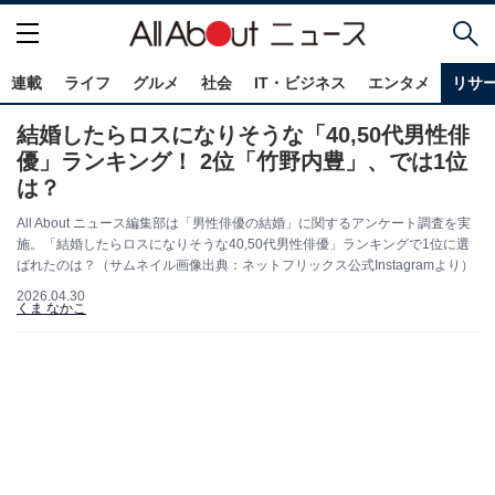
連載
ライフ
グルメ
社会
IT・ビジネス
エンタメ
リサ
結婚したらロスになりそうな「40,50代男性俳
優」ランキング！ 2位「竹野内豊」、では1位
は？
All About ニュース編集部は「男性俳優の結婚」に関するアンケート調査を実
施。「結婚したらロスになりそうな40,50代男性俳優」ランキングで1位に選
ばれたのは？（サムネイル画像出典：ネットフリックス公式Instagramより）
2026.04.30
くま なかこ