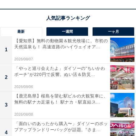
最新
一週間
一ヶ月
【愛知県】無料の動物園＆観光牧場に、市初の
天然温泉も！ 高速道路のハイウェイオア...
1
2026/08/07
「やっと巡り会えたよ」ダイソーの“ちいかわ
ポーチ”が220円で反響。ぬい活＆防災...
2
2026/08/06
【鹿児島県】桜島を望む駅ビルの大観覧車に、
無料の駅ナカ足湯も！ 駅ナカ・駅直結ス...
3
2026/08/08
「面白いのあったから購入〜」ダイソーのポッ
プアップランドリーバッグが話題。“さま...
4