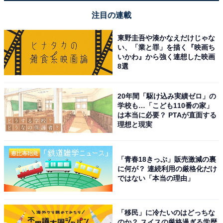
注目の連載
東野圭吾や湊かなえだけじゃな
い、「業と罪」を描く『映画ち
いかわ』から強く連想した映画
8選
20年間「駆け込み実績ゼロ」の
学校も…「こども110番の家」
は本当に必要？ PTAが直面する
理想と現実
「青春18きっぷ」販売激減の裏
に何が？ 連続利用の厳格化だけ
ではない「本当の理由」
「移民」に冷たいのはどっちな
のか？ スイスの厳格過ぎる学歴