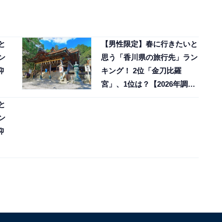
、
と
【男性限定】春に行きたいと
ン
思う「香川県の旅行先」ラン
抑
キング！ 2位「金刀比羅
】
宮」、1位は？【2026年調
査】
と
ン
抑
】