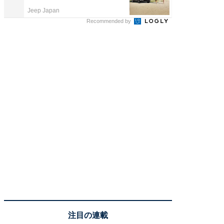
Jeep Japan
COCO VIL
Recommended by
注目の連載