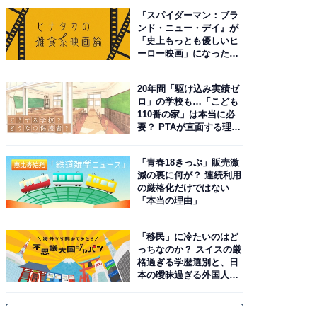
『スパイダーマン：ブラ
ンド・ニュー・デイ』が
「史上もっとも優しいヒ
ーロー映画」になった理
由。予習したい作品は？
20年間「駆け込み実績ゼ
ロ」の学校も…「こども
110番の家」は本当に必
要？ PTAが直面する理想
と現実
「青春18きっぷ」販売激
減の裏に何が？ 連続利用
の厳格化だけではない
「本当の理由」
「移民」に冷たいのはど
っちなのか？ スイスの厳
格過ぎる学歴選別と、日
本の曖昧過ぎる外国人政
策