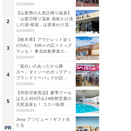
道...
好...
2026/08/04
2026/07/3
【山梨県の人気日帰り温泉】
【三重
「山梨日帰り温泉 源泉かけ流
「鈴鹿天
2
2
しの湯 桜湯」は源泉かけ流...
は100
2026/08/05
2026/08/0
【栃木県】アウトレット近く
「ミニオ
のSAに、600㎡の広々ドッグ
ッグ！ 
3
3
ランも！ 東北自動車道の...
ど、夏限
2026/08/05
2026/08/0
「面白いのあったから購
ステラ
入〜」ダイソーのポップアッ
詰め放題
4
4
プランドリーバッグが話
00円で「
題。“さま...
2026/08/03
2026/08/0
【羽田空港周辺】夏季プール
【埼玉
は大人450円＆24時間営業の
「行田天
5
5
天然温泉も！ コスパ抜群...
は和の
が...
2026/08/04
2026/08/0
Jeep アソビュー！ギフト当
すべて
たる
るその
PR
PR