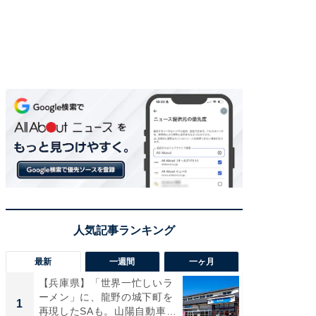
最新
一週間
一ヶ月
【兵庫県】「世界一忙しいラ
「気に
ーメン」に、龍野の城下町を
る〜」3
1
1
再現したSAも。山陽自動車
バー」