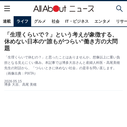
連載
ライフ
グルメ
社会
IT・ビジネス
エンタメ
リサ
「生理くらいで？」という考えが象徴する、
休めない日本の“誰もがつらい”働き方の大問
題
「生理くらいで休むの？」と思ったことはありませんか。想像以上に重い負
担となる見えにくい痛み。本記事では博多大吉さんと産婦人科医・高尾美穂
先生の対話から、「つらいときに休めない社会」の是非を問い直します。
（画像出典：PIXTA）
2026.05.15
博多 大吉、高尾 美穂