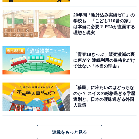
20年間「駆け込み実績ゼロ」の
学校も…「こども110番の家」
は本当に必要？ PTAが直面する
理想と現実
「青春18きっぷ」販売激減の裏
に何が？ 連続利用の厳格化だけ
ではない「本当の理由」
「移民」に冷たいのはどっちな
のか？ スイスの厳格過ぎる学歴
選別と、日本の曖昧過ぎる外国
人政策
連載をもっと見る