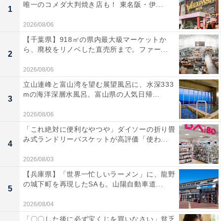
唯一のコメダ大判焼き店も！ 東名阪・伊...
1
2026/08/06
【千葉県】918㎡の県内最大級マーケットか
ら、廃校をリノベした直売所まで。ファー...
2
2026/08/06
立山連峰と富山湾を望む展望風呂に、水深333
mの海洋深層水風呂。富山県の人気日帰...
3
2026/08/06
「これ絶対に便利なやつや」ダイソーの折り畳
み式ランドリーバスケットが高評価「使わ...
4
2026/08/03
【兵庫県】「世界一忙しいラーメン」に、龍野
の城下町を再現したSAも。山陽自動車道...
5
2026/08/04
「〇〇した後に必ず宝くじを買いなさい」貧乏