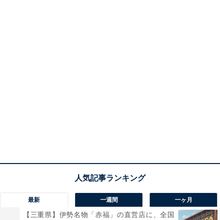
最新
一週間
一ヶ月
【三重県】伊勢名物「赤福」の直営店に、全国