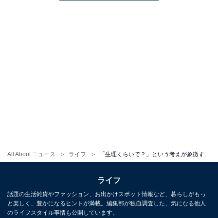
All About ニュース
ライフ
「生理くらいで？」という考えが象徴する、休めない日本の“誰もがつらい”働き方の大問題
ライフ
話題の生活雑貨やファッション、お出かけスポット情報など、暮らしがもっ
と楽しく、豊かになるヒントが満載。編集部が独自調査した、気になる他人
のライフスタイル事情も公開しています。