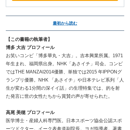
最初から読む
【この書籍の執筆者】
博多 大吉 プロフィール
お笑いコンビ「博多華丸・大吉」。吉本興業所属。1971
年生まれ、福岡県出身。NHK「あさイチ」司会。コンビ
ではTHE MANZAI2014優勝、単独では2015 年IPPONグ
ランプリ優勝。NHK 「あさイチ」や日本テレビ系列「人
生が変わる1分間の深イイ話」の生理特集では、的を射
た発言に世の女性たちから賞賛の声が寄せられた。
高尾 美穂 プロフィール
医学博士・産婦人科専門医。日本スポーツ協会公認スポ
ーツドクター。イーク表参道副院長。ヨガ指導者。著書