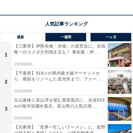
だからこれまで仕事中に「生理中でつらい」「お腹が痛
いから休みたい」なんて言われると、怠けているだけな
のでは、と思ったときもありました。生理痛で亡くなっ
た人なんて聞いたこともないし、大げさなんじゃないか
最新
一週間
一ヶ月
なって。
【三重県】伊勢名物「赤福」の直営店に、全国
唯一のコメダ大判焼き店も！ 東名阪・伊...
1
高尾：
いまは変わりました？
2026/08/06
【千葉県】918㎡の県内最大級マーケットか
大吉：
一度知ったら、変わらざるをえませんよね。きっ
ら、廃校をリノベした直売所まで。ファー...
2
かけはやっぱり「あさイチ」です。つらい思いをしてい
2026/08/06
る女性の声を聞いたり、専門家に解説してもらったりし
立山連峰と富山湾を望む展望風呂に、水深333
て、こんなにしんどい人がいるんだって衝撃を受けまし
mの海洋深層水風呂。富山県の人気日帰...
3
た。
2026/08/06
【兵庫県】「世界一忙しいラーメン」に、龍野
いままで本当に知らなかったんですよ。普通に生活して