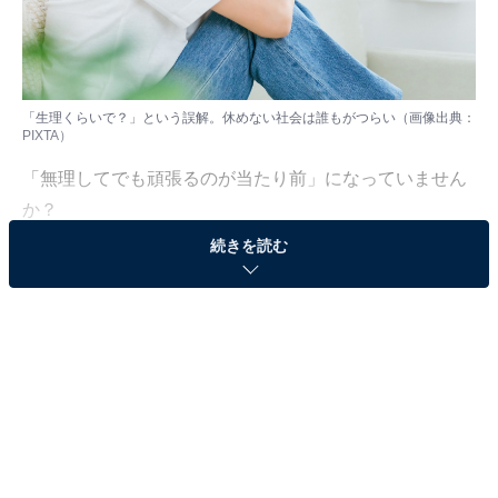
「生理くらいで？」という誤解。休めない社会は誰もがつらい（画像出典：
PIXTA）
「無理してでも頑張るのが当たり前」になっていません
か？
続きを読む
実はその空気、生理痛に苦しむ人たちを長年追い込んで
きたものと同じかもしれません。見た目ではわからない
痛みは軽視されやすく、「それくらいで？」という無理
解を生みがちです。
本記事では、NHK「あさイチ」でもおなじみの博多大吉
さんと産婦人科医・高尾美穂先生が語り合った書籍
『ぼくたちが知っておきたい生理のこと』
（辰巳出版）