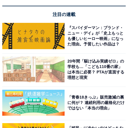
注目の連載
『スパイダーマン：ブランド・
ニュー・デイ』が「史上もっと
も優しいヒーロー映画」になっ
た理由。予習したい作品は？
つらいときに休めない社会は、誰もがつらい
20年間「駆け込み実績ゼロ」の
学校も…「こども110番の家」
は本当に必要？ PTAが直面する
理想と現実
「青春18きっぷ」販売激減の裏
に何が？ 連続利用の厳格化だけ
ではない「本当の理由」
「移民」に冷たいのはどっちな