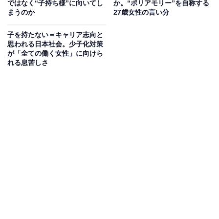
ではなく“子持ち様”に向いてし
か。“ポリアモリー”を自称する
まうのか
27歳女性の言い分
※本記事で紹介している商品の購入やサービスの利用により、売上の一部が
オールアバウトに還元されることがあります。
子を持たない＝キャリア志向と
思われる日本社会。少子化対策
「怠け」だと思ってた。博多大吉の率直な後悔
が「全ての働く女性」に向けら
れる息苦しさ
大吉：
世の中の多くの男性って、生理痛をナメてる節が
あると思うんですよね。
高尾：
生理痛を過小評価しているという意味ですか？
大吉：
はい、女性が生理のときにお腹が痛くなること自
体は、テレビで鎮痛剤のCMも流れてくるし、男性だっ
て大半は知っているわけです。でも、イヤな言い方をし
ちゃうと「毎月あるんだから慣れるものなんじゃない
の？」ぐらいの認識なのかもしれない。ぼく自身もそう
でした。