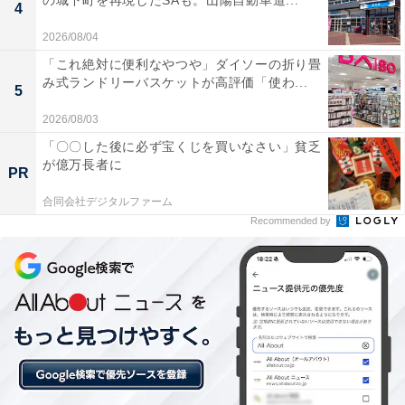
の城下町を再現したSAも。山陽自動車道...
4
いるように見えるなかにも、肉体的、精神的にものすご
くきつい思いをしている人がいたかもしれないと、はじ
2026/08/04
めて思い至りました。若いころにちゃんと知っておけ
「これ絶対に便利なやつや」ダイソーの折り畳
み式ランドリーバスケットが高評価「使わ...
ば、彼女なり同級生なりにもっと気遣いができたのにな
5
～！ ってなりましたよ。
2026/08/03
「〇〇した後に必ず宝くじを買いなさい」貧乏
時代が変わっても痛みは変わりませんよね。だからぼく
が億万長者に
PR
が知らないままに、つらい思いをしている人は常に周り
合同会社デジタルファーム
にいたんだろうなって思います。
Recommended by