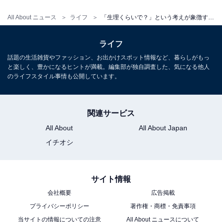
All About ニュース
ライフ
「生理くらいで？」という考えが象徴する、休めない日本の“誰もがつらい”働き方の大問題
もちろん雇用形態や職場の状況にもよると思いますが、
調子が悪いときは休み、すっきりしてから復帰して、パ
ライフ
フォーマンスを発揮するほうがいいと思うけどなあ。
話題の生活雑貨やファッション、お出かけスポット情報など、暮らしがもっ
と楽しく、豊かになるヒントが満載。編集部が独自調査した、気になる他人
のライフスタイル事情も公開しています。
高尾：
「休んでよくなるなら、休む」と考える女性は少
なくないと思うんですよ。でも腹痛はだいたいよくなる
けど、生理は「またどうせ来るんだよね」となっちゃ
関連サービス
う。
All About
All About Japan
イチオシ
大吉：
しかもそれが1日休んで終わりじゃなく、何日も
つづく人もいるってことですよね。これほんと、男性も
サイト情報
知っておかなきゃいけないことだと思います。知らない
から、具合が悪そうな女性にかける言葉を間違うことが
会社概要
広告掲載
プライバシーポリシー
著作権・商標・免責事項
ある。お互いにとって不幸ですよね。
当サイトの情報についての注意
All About ニュースについて