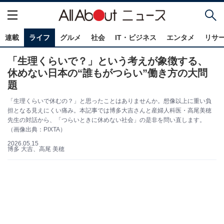
連載
ライフ
グルメ
社会
IT・ビジネス
エンタメ
リサ
「生理くらいで？」という考えが象徴する、
休めない日本の“誰もがつらい”働き方の大問
題
「生理くらいで休むの？」と思ったことはありませんか。想像以上に重い負
担となる見えにくい痛み。本記事では博多大吉さんと産婦人科医・高尾美穂
先生の対話から、「つらいときに休めない社会」の是非を問い直します。
（画像出典：PIXTA）
2026.05.15
博多 大吉、高尾 美穂