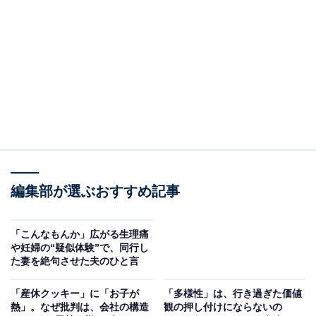
より一部を抜粋・編集。
大吉さんの「かつては怠けていると思っていた」という
率直な告白を交えながら、“つらいときに休めない社
会”の是非を考えてみましょう。
編集部が選ぶおすすめ記事
「こんなもんか」広がる生理痛
や妊婦の“疑似体験”で、同行し
た妻を絶句させた夫のひと言
ぼくたちが 知っておきたい生理のこと
「産休クッキー」に「お子が
「多様性」は、行き過ぎた価値
Amazonで見る
熱」。なぜ批判は、会社の構造
観の押し付けにならないの