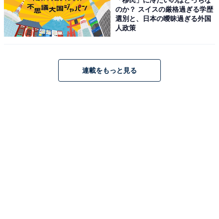
のか？ スイスの厳格過ぎる学歴
選別と、日本の曖昧過ぎる外国
人政策
Q生理で不調なときのパフォーマンスは普段の何％くらいですか？
高尾：
アンケートを見ると、生理で不調があるときのパ
フォーマンスは、通常時の半分ぐらいに落ちちゃう人が
連載をもっと見る
約3割もいるんですね。70％落ちると感じている人も結
構いて、私の予想以上に、生理中は普段どおりのパフォ
ーマンスを発揮できないと感じている女性が多いようで
すね。
大吉：
自分に置き換えてみて、たとえば奥歯がずきずき
痛いまま1日中仕事をしなければならないと考えると、
無理ですよ。何もできない。それが数日つづく、さらに
毎月起こると想像したら……これは女性のみなさん、休
みましょうよ！ 親しい相手なら「頼むから家で寝といて
くれ!!」って言いたいくらい。