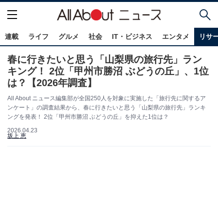
連載
ライフ
グルメ
社会
IT・ビジネス
エンタメ
リサ
春に行きたいと思う「山梨県の旅行先」ラン
キング！ 2位「甲州市勝沼 ぶどうの丘」、1位
は？【2026年調査】
All About ニュース編集部が全国250人を対象に実施した「旅行先に関するア
ンケート」の調査結果から、春に行きたいと思う「山梨県の旅行先」ランキ
ングを発表！ 2位「甲州市勝沼 ぶどうの丘」を抑えた1位は？
2026.04.23
坂上 恵