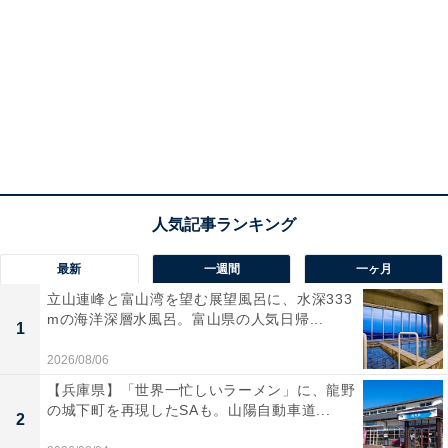
最新
一週間
一ヶ月
立山連峰と富山湾を望む展望風呂に、水深333
mの海洋深層水風呂。富山県の人気日帰...
1
2026/08/06
【兵庫県】「世界一忙しいラーメン」に、龍野
の城下町を再現したSAも。山陽自動車道...
2