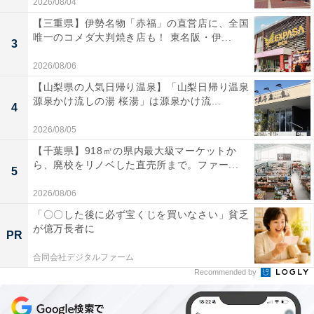
2026/08/04
【三重県】伊勢名物「赤福」の直営店に、全国
唯一のコメダ大判焼き店も！ 東名阪・伊...
3
2026/08/06
【山梨県の人気日帰り温泉】「山梨日帰り温泉
源泉かけ流しの湯 桜湯」は源泉かけ流...
4
2026/08/05
【千葉県】918㎡の県内最大級マーケットか
ら、廃校をリノベした直売所まで。ファー...
5
2026/08/06
「〇〇した後に必ず宝くじを買いなさい」貧乏
が億万長者に
PR
合同会社デジタルファーム
Recommended by