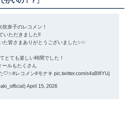
でかいの！？」
矢吹奈子のレコメン
！
ていただきました‼︎
いた皆さまありがとうございました✨✨
てとても楽しい時間でした！
ィールもたくさん
🤍✨
#レコメン
#モナキ
pic.twitter.com/s4aBlfiYUj
_official)
April 15, 2026