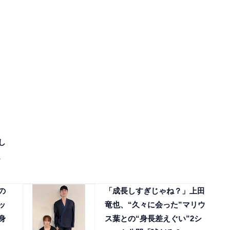
し
の
「成長しすぎじゃね？」上田
ッ
竜也、“久々に会った”マリウ
身
ス葉との“身長差えぐい”2シ