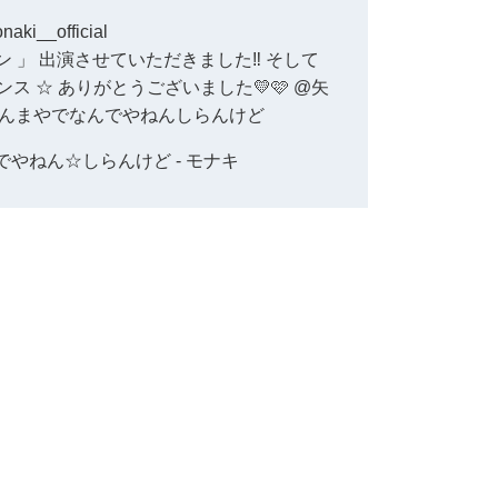
aki__official
 」 出演させていただきました‼︎ そして
ンス
☆ ありがとうございました💛🩷 @矢
ほんまやでなんでやねんしらんけど
でやねん☆しらんけど - モナキ