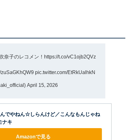
矢吹奈子のレコメン
！
https://t.co/vC1ojb2QVz
.co/zuSaGKhQW9
pic.twitter.com/EtRkUalhkN
_official)
April 15, 2026
んでやねん☆しらんけど／こんなもんじゃね
 モナキ
Amazonで見る