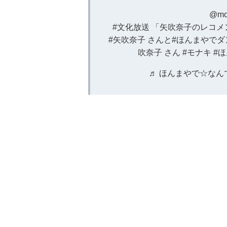
@mon
#文化放送
「矢吹奈子のレコメン
#矢吹奈子
さんと
#ほんまやでダ
吹奈子 さん
#モナキ
#
♬ ほんまやで☆なん