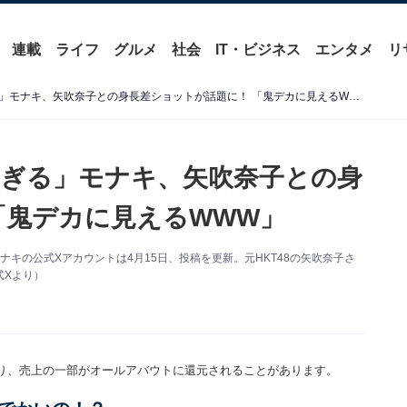
連載
ライフ
グルメ
社会
IT・ビジネス
エンタメ
リ
「身長差トリックアートすぎる」モナキ、矢吹奈子との身長差ショットが話題に！ 「鬼デカに見えるWWW」
ぎる」モナキ、矢吹奈子との身
「鬼デカに見えるWWW」
キの公式Xアカウントは4月15日、投稿を更新。元HKT48の矢吹奈子さ
式Xより）
り、売上の一部がオールアバウトに還元されることがあります。