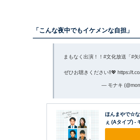
「こんな夜中でもイケメンな自担」
まもなく出演！！
#文化放送
「
#
ぜひお聴きください‼︎💖
https://t
— モナキ (@monaki
ほんまやで☆な
ぇ (Aタイプ) -