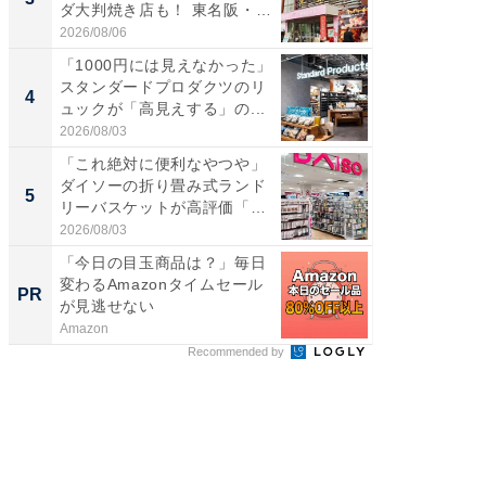
ダ大判焼き店も！ 東名阪・
ノベし
伊...
ー...
2026/08/06
2026/08/0
「1000円には見えなかった」
ステラ
スタンダードプロダクツのリ
詰め放題
4
4
ュックが「高見えする」の...
00円で「
2026/08/03
2026/08/0
「これ絶対に便利なやつや」
立山連
ダイソーの折り畳み式ランド
風呂に、
5
5
リーバスケットが高評価「使
層水風
わ...
帰...
2026/08/03
2026/08/0
「今日の目玉商品は？」毎日
「今日
変わるAmazonタイムセール
変わるA
PR
PR
が見逃せない
が見逃
Amazon
Amazon
Recommended by