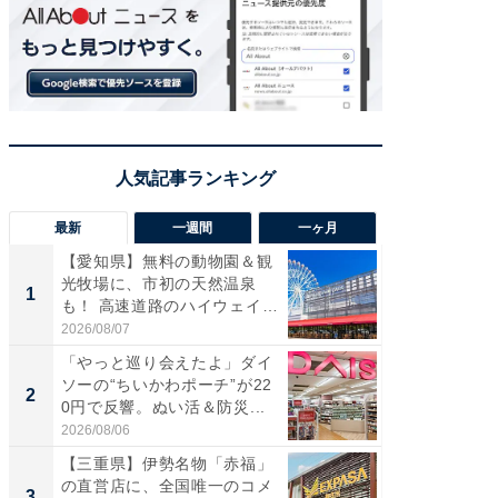
最新
一週間
一ヶ月
【愛知県】無料の動物園＆観
【兵庫
光牧場に、市初の天然温泉
ーメン
1
1
も！ 高速道路のハイウェイオ
再現した
ア...
道...
2026/08/07
2026/08/0
「やっと巡り会えたよ」ダイ
【三重
ソーの“ちいかわポーチ”が22
の直営
2
2
0円で反響。ぬい活＆防災...
ダ大判焼
伊...
2026/08/06
2026/08/0
【三重県】伊勢名物「赤福」
【千葉県
の直営店に、全国唯一のコメ
級マー
3
3