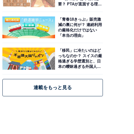
要？ PTAが直面する理想
と現実
「青春18きっぷ」販売激
減の裏に何が？ 連続利用
の厳格化だけではない
「本当の理由」
「移民」に冷たいのはど
っちなのか？ スイスの厳
格過ぎる学歴選別と、日
本の曖昧過ぎる外国人政
策
連載をもっと見る