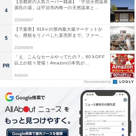
【京都府の人気スーパー銭湯】「宇治天然温泉
源氏の湯」は宇治市内唯一の天然温泉と...
4
2026/08/07
【千葉県】918㎡の県内最大級マーケットか
ら、廃校をリノベした直売所まで。ファー...
5
2026/08/06
「え、こんなセールやってたの？」80％OFF
以上が続々登場！Amazonの本気が...
PR
Amazon
Recommended by