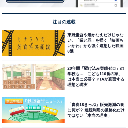
注目の連載
東野圭吾や湊かなえだけじゃな
い、「業と罪」を描く『映画ち
いかわ』から強く連想した映画
8選
20年間「駆け込み実績ゼロ」の
学校も…「こども110番の家」
は本当に必要？ PTAが直面する
理想と現実
「青春18きっぷ」販売激減の裏
に何が？ 連続利用の厳格化だけ
ではない「本当の理由」