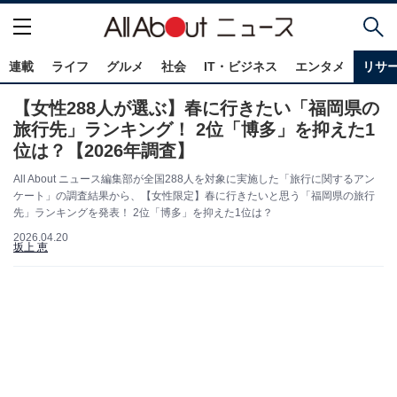
連載
ライフ
グルメ
社会
IT・ビジネス
エンタメ
リサ
【女性288人が選ぶ】春に行きたい「福岡県の
旅行先」ランキング！ 2位「博多」を抑えた1
位は？【2026年調査】
All About ニュース編集部が全国288人を対象に実施した「旅行に関するアン
ケート」の調査結果から、【女性限定】春に行きたいと思う「福岡県の旅行
先」ランキングを発表！ 2位「博多」を抑えた1位は？
2026.04.20
坂上 恵