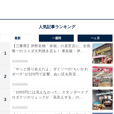
最新
一週間
一ヶ月
【三重県】伊勢名物「赤福」の直営店に、全国
唯一のコメダ大判焼き店も！ 東名阪・伊...
1
2026/08/06
「やっと巡り会えたよ」ダイソーの“ちいかわ
ポーチ”が220円で反響。ぬい活＆防災...
2
2026/08/06
「1000円には見えなかった」スタンダードプ
ロダクツのリュックが「高見えする」の...
3
2026/08/03