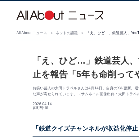
All About ニュース
ネットの話題
「え、ひど…」鉄道芸人、You
「え、ひど…」鉄道芸人、Y
止を報告「5年も命削ってや
お笑い芸人の太田トラベルさんは4月14日、自身のXを更新。運
な声が寄せられています。（サムネイル画像出典：太田トラベ
2026.04.14
多町野 望
「鉄道クイズチャンネルが収益化停止