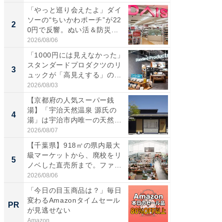
「やっと巡り会えたよ」ダイ
【三重
ソーの“ちいかわポーチ”が22
の直営
2
2
0円で反響。ぬい活＆防災...
ダ大判焼
伊...
2026/08/06
2026/08/0
「1000円には見えなかった」
【千葉県
スタンダードプロダクツのリ
級マー
3
3
ュックが「高見えする」の...
ノベし
ー...
2026/08/03
2026/08/0
【京都府の人気スーパー銭
ステラ
湯】「宇治天然温泉 源氏の
詰め放題
4
4
湯」は宇治市内唯一の天然温
00円で「
泉と...
2026/08/07
2026/08/0
【千葉県】918㎡の県内最大
立山連
級マーケットから、廃校をリ
風呂に、
5
5
ノベした直売所まで。ファ
層水風
ー...
帰...
2026/08/06
2026/08/0
「今日の目玉商品は？」毎日
【見城徹
変わるAmazonタイムセール
も変わ
PR
PR
が見逃せない
Amazon
FINCHI o