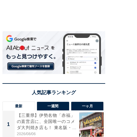
最新
一週間
一ヶ月
【三重県】伊勢名物「赤福」
【兵庫
の直営店に、全国唯一のコメ
ーメン
1
1
ダ大判焼き店も！ 東名阪・
再現した
伊...
道...
2026/08/06
2026/08/0