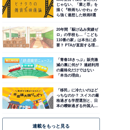
じゃない、「業と罪」を
描く『映画ちいかわ』か
ら強く連想した映画8選
20年間「駆け込み実績ゼ
ロ」の学校も…「こども
110番の家」は本当に必
要？ PTAが直面する理想
と現実
「青春18きっぷ」販売激
減の裏に何が？ 連続利用
の厳格化だけではない
「本当の理由」
「移民」に冷たいのはど
っちなのか？ スイスの厳
格過ぎる学歴選別と、日
本の曖昧過ぎる外国人政
策
連載をもっと見る