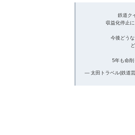
鉄道ク
収益化停止に
今後どうな
ど
5年も命削
— 太田トラベル(鉄道芸人） 