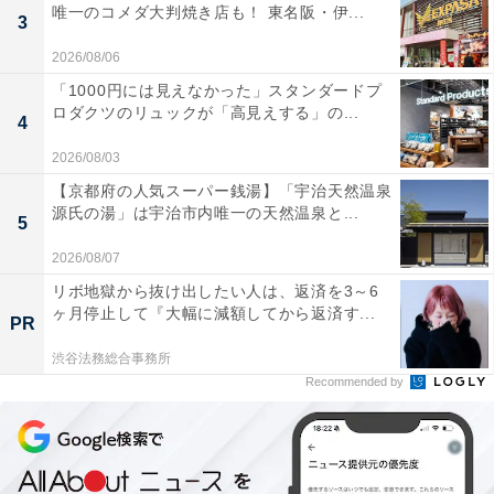
唯一のコメダ大判焼き店も！ 東名阪・伊...
3
2026/08/06
「1000円には見えなかった」スタンダードプ
ロダクツのリュックが「高見えする」の...
4
2026/08/03
【京都府の人気スーパー銭湯】「宇治天然温泉
源氏の湯」は宇治市内唯一の天然温泉と...
5
2026/08/07
リボ地獄から抜け出したい人は、返済を3～6
ヶ月停止して『大幅に減額してから返済す...
PR
渋谷法務総合事務所
Recommended by