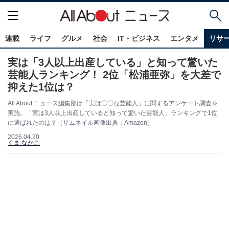
連載
ライフ
グルメ
社会
IT・ビジネス
エンタメ
リサ
実は「3人以上出産している」と知って驚いた
芸能人ランキング！ 2位「松浦亜弥」を大差で
抑えた1位は？
All About ニュース編集部は「実は〇〇な芸能人」に関するアンケート調査を
実施。「実は3人以上出産していると知って驚いた芸能人」ランキングで1位
に選ばれたのは？（サムネイル画像出典：Amazon）
2026.04.20
くま なかこ