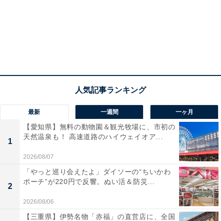
最新
一週間
一ヶ月
【愛知県】無料の動物園＆観光牧場に、市初の
天然温泉も！ 高速道路のハイウェイオア...
1
2026/08/07
「やっと巡り会えたよ」ダイソーの“ちいかわ
ポーチ”が220円で反響。ぬい活＆防災...
2
2026/08/06
【三重県】伊勢名物「赤福」の直営店に、全国