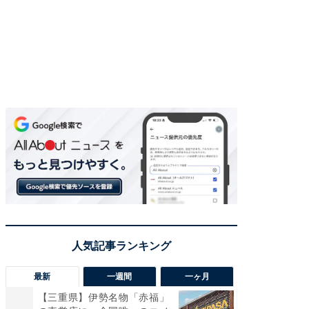
最新
一週間
一ヶ月
【三重県】伊勢名物「赤福」
【兵庫