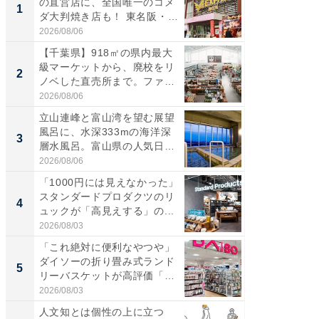
の直営店に、全国唯一のコメ
ーメン
1
1
ダ大判焼き店も！ 東名阪・
再現した
伊...
道...
2026/08/06
2026/08/0
【千葉県】918㎡の県内最大
【三重
級マーケットから、廃校をリ
の直営
2
2
ノベした直売所まで。ファ
ダ大判焼
ー...
伊...
2026/08/06
2026/08/0
立山連峰と富山湾を望む展望
【千葉県
風呂に、水深333mの海洋深
級マー
3
3
層水風呂。富山県の人気日
ノベし
帰...
ー...
2026/08/06
2026/08/0
「1000円には見えなかった」
ステラ
スタンダードプロダクツのリ
詰め放題
4
4
ュックが「高見えする」の...
00円で「
2026/08/03
2026/08/0
「これ絶対に便利なやつや」
立山連
ダイソーの折り畳み式ランド
風呂に、
5
5
リーバスケットが高評価「使
層水風
わ...
帰...
2026/08/03
2026/08/0
人文知とは個性の上に立つ
人文知