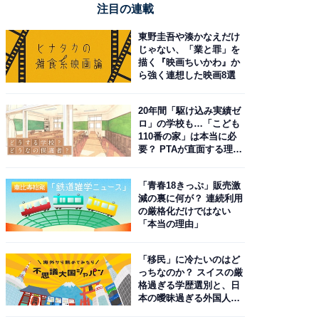
注目の連載
東野圭吾や湊かなえだけ
じゃない、「業と罪」を
描く『映画ちいかわ』か
ら強く連想した映画8選
20年間「駆け込み実績ゼ
ロ」の学校も…「こども
110番の家」は本当に必
要？ PTAが直面する理想
と現実
「青春18きっぷ」販売激
減の裏に何が？ 連続利用
の厳格化だけではない
「本当の理由」
「移民」に冷たいのはど
っちなのか？ スイスの厳
格過ぎる学歴選別と、日
本の曖昧過ぎる外国人政
策