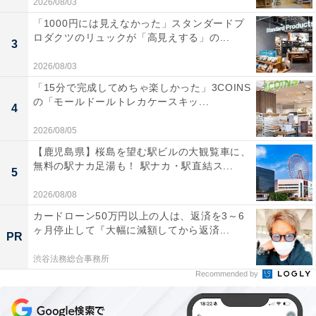
2026/08/03
「1000円には見えなかった」スタンダードプ
ロダクツのリュックが「高見えする」の...
3
2026/08/03
「15分で完成してめちゃ楽しかった」3COINS
の「モールドールトレカケースキッ...
4
2026/08/05
【鹿児島県】桜島を望む駅ビルの大観覧車に、
無料の駅ナカ足湯も！ 駅ナカ・駅直結ス...
5
2026/08/08
カードローン50万円以上の人は、返済を3～6
ヶ月停止して『大幅に減額してから返済...
PR
渋谷法務総合事務所
Recommended by