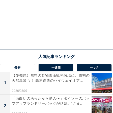
最新
一週間
一ヶ月
【愛知県】無料の動物園＆観光牧場に、市初の
天然温泉も！ 高速道路のハイウェイオア...
1
2026/08/07
「面白いのあったから購入〜」ダイソーのポッ
プアップランドリーバッグが話題。“さま...
2