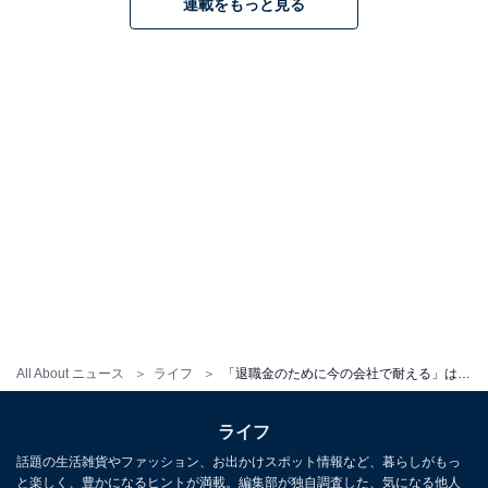
連載をもっと見る
All About ニュース
ライフ
「退職金のために今の会社で耐える」は大損？ お金のプロが明かす“優しい制度”のカラクリ
ライフ
話題の生活雑貨やファッション、お出かけスポット情報など、暮らしがもっ
と楽しく、豊かになるヒントが満載。編集部が独自調査した、気になる他人