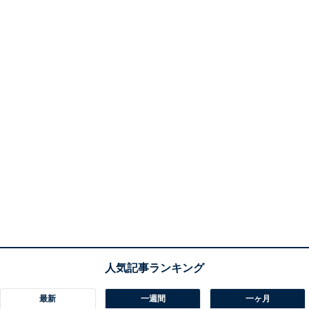
最新
一週間
一ヶ月