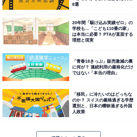
8選
20年間「駆け込み実績ゼロ」の
学校も…「こども110番の家」
は本当に必要？ PTAが直面する
理想と現実
「青春18きっぷ」販売激減の裏
に何が？ 連続利用の厳格化だけ
ではない「本当の理由」
「移民」に冷たいのはどっちな
のか？ スイスの厳格過ぎる学歴
選別と、日本の曖昧過ぎる外国
人政策