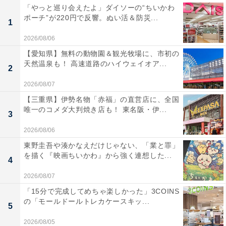
「やっと巡り会えたよ」ダイソーの“ちいかわ
ポーチ”が220円で反響。ぬい活＆防災...
1
2026/08/06
【愛知県】無料の動物園＆観光牧場に、市初の
天然温泉も！ 高速道路のハイウェイオア...
2
2026/08/07
【三重県】伊勢名物「赤福」の直営店に、全国
唯一のコメダ大判焼き店も！ 東名阪・伊...
3
2026/08/06
東野圭吾や湊かなえだけじゃない、「業と罪」
を描く『映画ちいかわ』から強く連想した...
4
2026/08/07
「15分で完成してめちゃ楽しかった」3COINS
の「モールドールトレカケースキッ...
5
2026/08/05