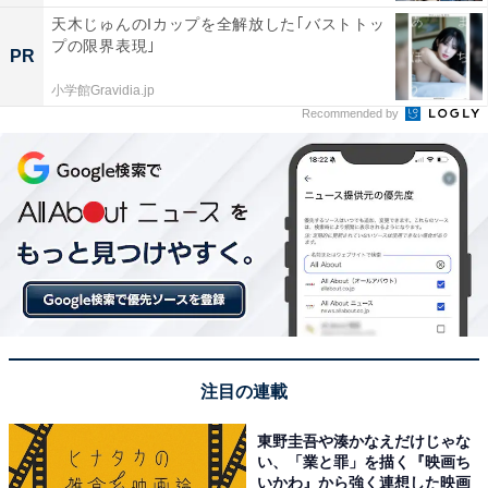
天木じゅんのIカップを全解放した｢バストトッ
プの限界表現｣
PR
小学館Gravidia.jp
Recommended by
注目の連載
東野圭吾や湊かなえだけじゃな
い、「業と罪」を描く『映画ち
いかわ』から強く連想した映画