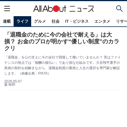
連載
ライフ
グルメ
社会
IT・ビジネス
エンタメ
リサ
「退職金のために今の会社で耐える」は大
損？ お金のプロが明かす“優しい制度”のカラ
クリ
「退職金」を心の支えに今の会社で我慢して働いていませんか？ 実はファイ
ナンスの視点では「報酬の後払い」であり損な仕組みです。大谷翔平選手の
異例の契約を紐解きながら、退職金制度の裏側と人生の選択を専門家が解説
します。（画像出典：PIXTA）
2026.05.07
森 暁郎