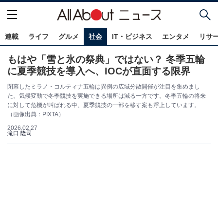
連載
ライフ
グルメ
社会
IT・ビジネス
エンタメ
リサ
もはや「雪と氷の祭典」ではない？ 冬季五輪
に夏季競技を導入へ、IOCが直面する限界
閉幕したミラノ・コルティナ五輪は異例の広域分散開催が注目を集めまし
た。気候変動で冬季競技を実施できる場所は減る一方です。冬季五輪の将来
に対して危機が叫ばれる中、夏季競技の一部を移す案も浮上しています。
（画像出典：PIXTA）
2026.02.27
滝口 隆司