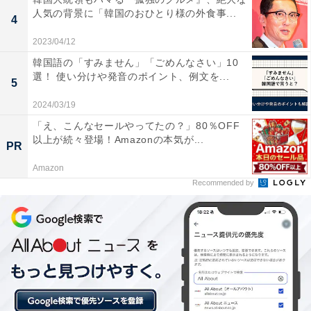
雪が不可欠であり、造雪のための水資源や設備を確保で
人気の背景に「韓国のおひとり様の外食事...
4
きるかどうかも課題になってきます。
2023/04/12
韓国語の「すみません」「ごめんなさい」10
もし自然の雪だけで開催可能な場所を見た場合、2050年
選！ 使い分けや発音のポイント、例文を...
5
代に冬季競技を実施できるのは、日本のニセコ、ロシア
2024/03/19
のテルスコル、フランスのバルディゼールとクールシュ
「え、こんなセールやってたの？」80％OFF
ベルの4カ所しかないという調査結果もあります。
以上が続々登場！Amazonの本気が...
PR
Amazon
次ページ
夏季競技の一部を冬季五輪へ
Recommended by