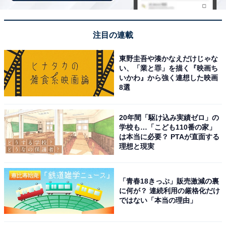
注目の連載
東野圭吾や湊かなえだけじゃな
い、「業と罪」を描く『映画ち
いかわ』から強く連想した映画
8選
こちらもおすすめ
ミラノ・コルティナ五輪で「注目している選
20年間「駆け込み実績ゼロ」の
手」ランキング！ 2位「坂本花織」を抑えた1位
学校も…「こども110番の家」
は？
は本当に必要？ PTAが直面する
理想と現実
「青春18きっぷ」販売激減の裏
に何が？ 連続利用の厳格化だけ
ではない「本当の理由」