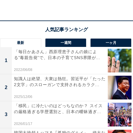
図を変えている」と、論文の筆頭著者であるウォーター
ルー大学のダニエル・スコット教授は指摘しています。
とりわけ3月の気候を考えると、パラリンピックの継続
的な実施は大きな課題です。
最新
一週間
一ヶ月
五輪とパラリンピックを2月に同時開催するというアイ
「毎日かあさん」西原理恵子さんの娘によ
デアもありますが、研究チームは、両大会を同じ時期に
る”毒親告発”で、日本の子育てSNS界隈が...
1
実施すれば、大会の規模が巨大化し、競技数がほぼ倍に
2022/06/08
なる複雑さから非常に困難との見方を示しています。
知識人は絶望、大衆は熱狂。習近平が「たった
2文字」のスローガンで支持されるカラク...
2
そこで
五輪とパラリンピックの開催を数週間前倒しする
ことで、パラリンピックを開催できる場所は38カ所に増
2025/12/06
える
と研究チームは指摘しています。IOCもこの案を検
「移民」に冷たいのはどっちなのか？ スイス
の厳格過ぎる学歴選別と、日本の曖昧過ぎ...
討しています。
3
2026/01/17
ただ、開催に適しているという場所でさえ、大半は人工
韓国大統領もハマる『孤独のグルメ』、絶大な