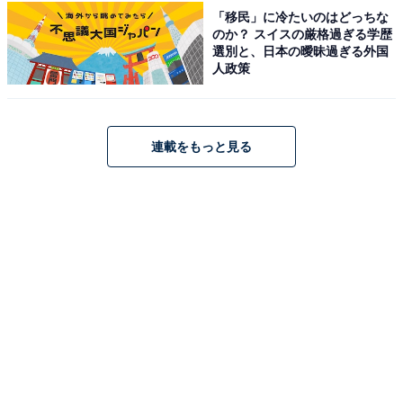
1
2
3
「移民」に冷たいのはどっちな
のか？ スイスの厳格過ぎる学歴
選別と、日本の曖昧過ぎる外国
人政策
連載をもっと見る