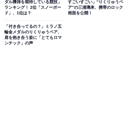
ダル獲得を期待している競技」
すごいすごい」“りくりゅうペ
ランキング！ 2位「スノーボー
ア”の三浦璃来、携帯のロック
ド」、1位は？
画面を公開！
「付き合ってるの？」ミラノ五
輪金メダルのりくりゅうペア、
肩を抱き合う姿に「とてもロマ
ンチック」の声
View this post on Instagram
「気候変動が、冬季五輪とパラリンピックの開催地の地