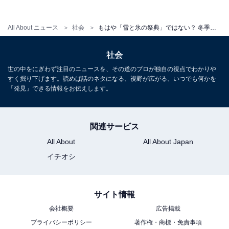
All About ニュース
社会
もはや「雪と氷の祭典」ではない？ 冬季五輪に夏季競技を導入へ、IOCが直面する限界
社会
世の中をにぎわず注目のニュースを、その道のプロが独自の視点でわかりや
すく掘り下げます。読めば話のネタになる、視野が広がる、いつでも何かを
「発見」できる情報をお伝えします。
関連サービス
All About
All About Japan
イチオシ
サイト情報
会社概要
広告掲載
プライバシーポリシー
著作権・商標・免責事項