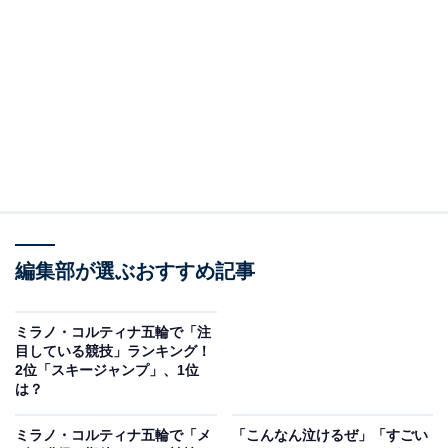
※本記事で紹介している商品の購入やサービスの利用により、売上の一部が
オールアバウトに還元されることがあります。
開催可能な都市は減る一方
IOCは気候変動に伴う将来の冬季大会の持続可能性につ
いて協議しています。IOCから調査の委託を受けたカナ
ダ・ウォータールー大学を中心とする国際研究チームに
よると、
冬季五輪を開催できるような競技インフラがあ
る世界93カ所のうち、2050年代に開催可能な場所は52カ
所にとどまるといいます。さらに通常3月開催のパラリ
編集部が選ぶおすすめ記事
ンピックについては、22カ所しかなくなる
と分析されて
います。
ミラノ・コルティナ五輪で「注
目している競技」ランキング！
2位「スキージャンプ」、1位
は？
ミラノ・コルティナ五輪で「メ
「こんなん泣けるぜ」「すごい