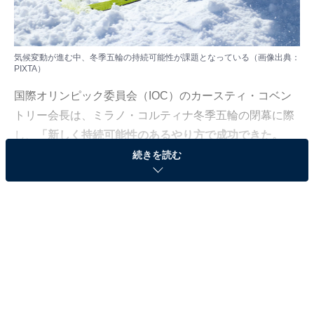
気候変動が進む中、冬季五輪の持続可能性が課題となっている（画像出典：
PIXTA）
国際オリンピック委員会（IOC）のカースティ・コベン
トリー会長は、ミラノ・コルティナ冬季五輪の閉幕に際
し、
「新しく持続可能性のあるやり方で成功できた。
人々の期待を超えた」
と広域分散開催の方式を自画自賛
続きを読む
しました。
今回はミラノ、コルティナダンペッツォ、バルディフィ
エメ、バルテリーナの4つの会場群で競技が実施され、
開会式も4会場で入場行進が行われたほどです。移動の
困難さも指摘されましたが、大会期間中に大きなトラブ
ルは起きませんでした。