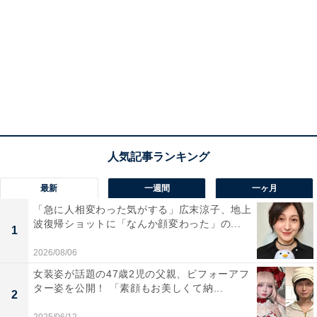
最新
一週間
一ヶ月
「急に人相変わった気がする」広末涼子、地上
波復帰ショットに「なんか顔変わった」の...
1
2026/08/06
女装姿が話題の47歳2児の父親、ビフォーアフ
ター姿を公開！ 「素顔もお美しくて納...
2