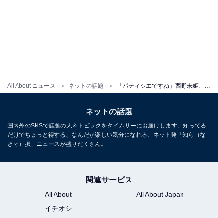
All About ニュース
ネットの話題
「パティシエですね」西野未姫、夫への手作り誕生日ケーキに反響！ 「手作り!?」「凄すぎる」
ネットの話題
国内外のSNSで話題の人＆トピックをタイムリーにお届けします。知ってる
だけでちょっと得する、なんだか楽しい気分になれる、ネット発「知ら（な
きゃ）損」ニュースが盛りだくさん。
関連サービス
All About
All About Japan
イチオシ