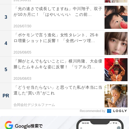
2025/06/12
「光の速さで成長してますね」中川翔子、双子
が10カ月に！ 「はやいいいい この前...
3
2026/07/30
「ポケモンで言う進化」女性タレント、25キ
ロ増量ショットに反響！ 「全然パーツ埋...
4
2026/08/05
「脚がとんでもないことに」横川尚隆、大会優
勝したムキムキな姿に反響！ 「リアル刃...
5
2026/08/03
「どうせ当たらない」と思ってた私が本当に当
選した“買い方”がこれ
PR
合同会社デジタルファーム
Recommended by