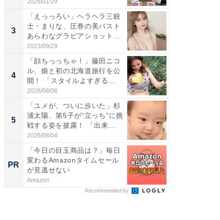
感...
2026/01/29
2026/08/0
「えっっろい」ヘラヘラ三銃
「脚が
士・まりな、圧巻の美バスト
横川尚
3
3
あらわなグラビアショット公
ムキな姿
開...
刃...
2023/09/29
2026/08/0
「顔ちっっちゃ！」藤田ニコ
「脳がバ
ル、娘と初の北海道旅行を公
装姿が話
4
4
開！ 「スタイルよすぎる
のお父さ
よ〜...
2026/08/08
2026/08/0
「ユメが、ついに歩いた」杉
「急に
浦太陽、第5子が“立っち”に挑
る」広
5
5
戦する姿を披露！ 「出来...
ョット
た」の..
2026/08/04
2026/08/0
「今日の目玉商品は？」毎日
シェア別荘
変わるAmazonタイムセール
wners
PR
PR
が見逃せない
Amazon
COCO VIL
Recommended by