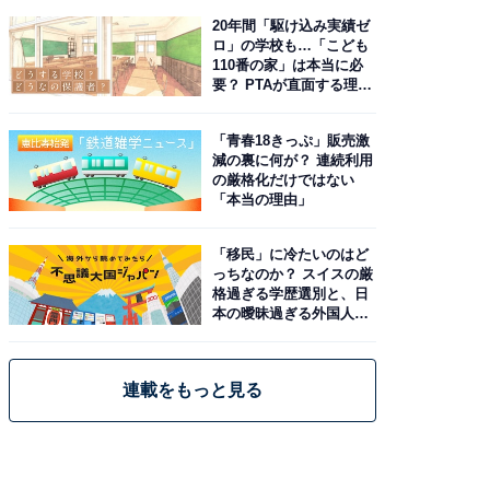
20年間「駆け込み実績ゼ
ロ」の学校も…「こども
110番の家」は本当に必
要？ PTAが直面する理想
と現実
「青春18きっぷ」販売激
減の裏に何が？ 連続利用
の厳格化だけではない
「本当の理由」
「移民」に冷たいのはど
っちなのか？ スイスの厳
格過ぎる学歴選別と、日
本の曖昧過ぎる外国人政
策
連載をもっと見る