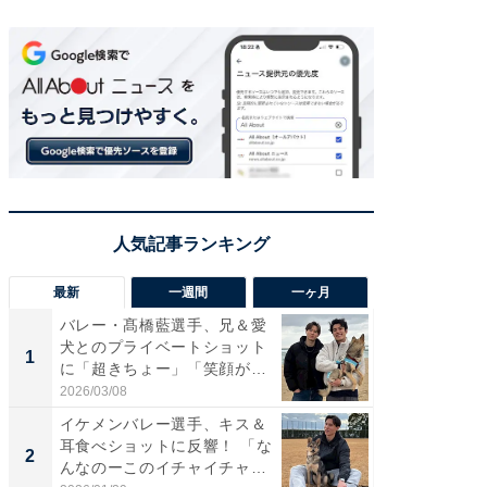
最新
一週間
一ヶ月
バレー・髙橋藍選手、兄＆愛
「さす
犬とのプライベートショット
は」高
1
1
に「超きちょー」「笑顔が見
災地を
れ...
「カ...
2026/03/08
2026/08/0
イケメンバレー選手、キス＆
「え、
耳食べショットに反響！ 「な
芸人、2
2
2
んなのーこのイチャイチャ
エットに