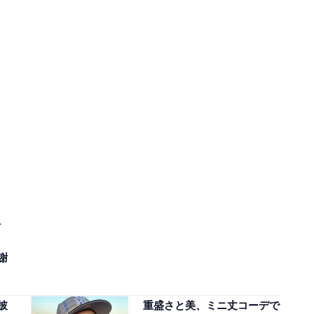
、
謝
披
重盛さと美、ミニ丈コーデで