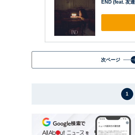
END (feat. 友達
次ページ
1