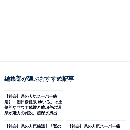
施設「さがみ湖温泉 うるり」です。
※2026年2月時点で、Googleクチコミが500件以上、平
均評価が4.0超えの銭湯を紹介しています
＞アクセスと料金をチェックする
この記事の執筆者：
All About ニュース編集
部
編集部が選ぶおすすめ記事
「All About ニュース」は、ネットの話題から世の中の動きまで、暮
らしの中にあふれる「なぜ？」「どうして？」を分かりやすく伝え
るAll About発のニュースメディアです。お金や仕事、恋愛、ITに関
...続きを読む
【神奈川県の人気スーパー銭
する疑問に対して専門家が分かりやすく回答するほか、エンタメ情
湯】「朝日湯源泉 ゆいる」は圧
報やSNSで話題のトピックスを紹介しています。
倒的なサウナ体験と琥珀色の源
※本記事で紹介している商品の購入やサービスの利用により、売上の一部が
泉が魅力の施設。超深水風呂で
オールアバウトに還元されることがあります。
リラックス
「さがみ湖温泉 うるり」は相模湖の森に囲まれた
【神奈川県の人気銭湯】「鷲の
【神奈川県の人気スーパー銭