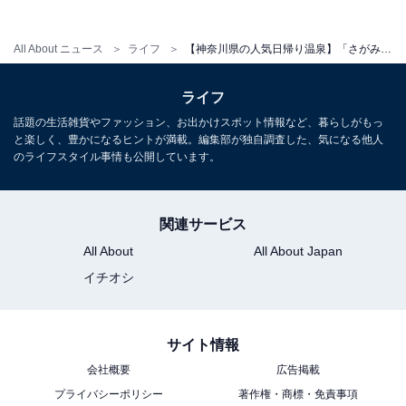
All About ニュース
ライフ
【神奈川県の人気日帰り温泉】「さがみ湖温泉 うるり」は相模湖の豊かな自然に囲まれた癒やしの施設。源泉岩風呂でリラックス
ライフ
話題の生活雑貨やファッション、お出かけスポット情報など、暮らしがもっ
と楽しく、豊かになるヒントが満載。編集部が独自調査した、気になる他人
のライフスタイル事情も公開しています。
関連サービス
All About
All About Japan
イチオシ
こちらもおすすめ
サイト情報
【神奈川県の人気スーパー銭湯】「宮前平源泉
湯けむりの庄」は高級感あふれる大人向けの癒
会社概要
広告掲載
やし施設。天然温泉とこだわりのサウナでリラ
プライバシーポリシー
著作権・商標・免責事項
ックス