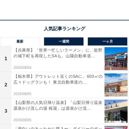
最新
一週間
一ヶ月
【兵庫県】「世界一忙しいラーメン」に、龍野
の城下町を再現したSAも。山陽自動車道...
1
2026/08/04
【栃木県】アウトレット近くのSAに、600㎡の
広々ドッグランも！ 東北自動車道の...
2
2026/08/05
「さがみ湖温泉 うるり」の口コミは？
【山梨県の人気日帰り温泉】「山梨日帰り温泉
源泉かけ流しの湯 桜湯」は源泉かけ流...
3
「さがみ湖温泉 うるり」には以下のような口コミが寄せ
2026/08/05
られています。
「面白いのあったから購入〜」ダイソーのポッ