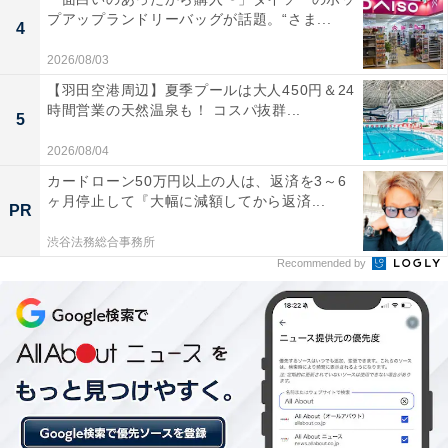
プアップランドリーバッグが話題。“さま...
4
露天風呂の開放感が素晴らしく、周囲の木々を眺め
2026/08/03
ながらゆったりと天然温泉を楽しめるのが魅力で
【羽田空港周辺】夏季プールは大人450円＆24
す。特に五右衛門風呂からの景色が絶景。
時間営業の天然温泉も！ コスパ抜群...
5
2026/08/04
カードローン50万円以上の人は、返済を3～6
サウナの設備が充実しており、定期的に開催される
ヶ月停止して『大幅に減額してから返済...
PR
オートロウリュによってしっかりとした発汗が期待
できます。水風呂や外気浴スペースも整っていま
渋谷法務総合事務所
Recommended by
す。
施設全体に清潔感があり、清掃が行き届いているた
め快適に過ごせます。スタッフの対応も丁寧で、家
族連れから一人客までリラックスできる環境が整っ
ています。