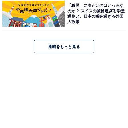
アクセス
「移民」に冷たいのはどっちな
のか？ スイスの厳格過ぎる学歴
所在地：神奈川県相模原市緑区若柳1634
選別と、日本の曖昧過ぎる外国
人政策
アクセス：JR中央本線相模湖駅から三ケ木行きバスで約
8分、「さがみ湖ＭＯＲＩ ＭＯＲＩ前」下車。
料金
連載をもっと見る
※レンタルフェイスタオル・バスタオル付きプランも選
択可能です。
平日：950円
土・日・祝：1,100円
宿泊可否
宿泊：不可（日帰り温泉施設のため。ただし、隣接する
「PICAさがみ湖」での宿泊キャンプとあわせた利用が可
能です）