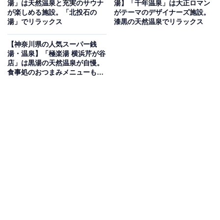
湯」は天然温泉と充実のサウナ
湯】「千年温泉」は大正ロマン
開放感あふれる温浴施設
が楽しめる施設。「北投石の
がテーマのデザイナーズ施設。
湯」でリラックス
漆黒の天然温泉でリラックス
「さがみ湖温泉 うるり」は、相模湖の豊かな自然に囲ま
【神奈川県の人気スーパー銭
れた癒やしのスポットです。開放感抜群の「源泉岩風
湯・温泉】「極楽湯 横浜芹が谷
呂」や、高濃度の炭酸ガスが溶け込んだ「高濃度炭酸
店」は黒湯の天然温泉が自慢。
食事処のおつまみメニューも充
泉」が人気。サウナでは30分おきに「オートロウリュ」
実
が実施され、本格的な熱気を楽しめます。お食事処では
御膳料理からおつまみ、キッズメニューなどバラエティ
豊富なメニューが味わえます。
楽天トラベルで泊まれるサウナを探す