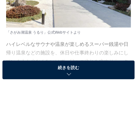
「さがみ湖温泉 うるり」公式Webサイトより
ハイレベルなサウナや温泉が楽しめるスーパー銭湯や日
帰り温泉などの施設を、休日や仕事終わりの楽しみにし
ている人も少なくないはず。日々の疲れを癒すリラック
続きを読む
スタイムは、何物にも代えがたい時間ですよね。しか
し、近年では高い人気をほこる施設も多く、どこに行け
ばよいか迷ってしまう……そんな思いを抱えている人も
いるのではないでしょうか。
そんな人に向けて、All About ニュース編集部が厳選し
た、人気かつ評価の高い日帰り温泉やスーパー銭湯の施
設を紹介します。今回紹介するのは、神奈川県で人気の