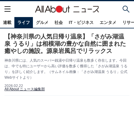
連載
ライフ
グルメ
社会
IT・ビジネス
エンタメ
リサ
【神奈川県の人気日帰り温泉】「さがみ湖温
泉 うるり」は相模湖の豊かな自然に囲まれた
癒やしの施設。源泉岩風呂でリラックス
神奈川県には、人気のスーパー銭湯や日帰り温泉も数多く存在します。今回
は、中でも特にユーザーから高い評価を数多く獲得した「さがみ湖温泉 うる
り」を詳しく紹介します。（サムネイル画像：「さがみ湖温泉 うるり」公式
Webサイトより）
2026.02.22
All About ニュース編集部