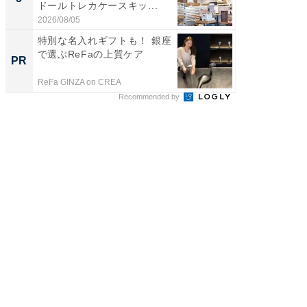
ドールトレカケースキッ...
リーバ
わ...
2026/08/05
2026/08/0
特別な名入れギフトも！ 銀座
関西学
で選ぶReFaの上質ケア
どもた
PR
PR
は
ReFa GINZA on CREA
住友生命
Recommended by