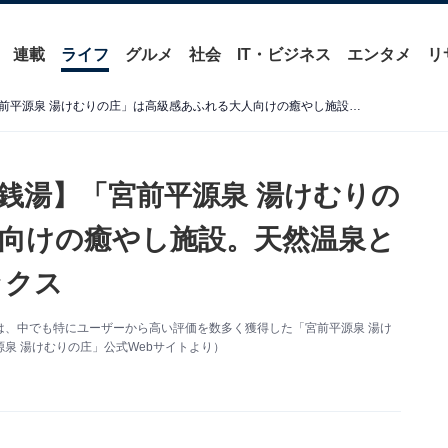
連載
ライフ
グルメ
社会
IT・ビジネス
エンタメ
リ
【神奈川県の人気スーパー銭湯】「宮前平源泉 湯けむりの庄」は高級感あふれる大人向けの癒やし施設。天然温泉とこだわりのサウナでリラックス
銭湯】「宮前平源泉 湯けむりの
向けの癒やし施設。天然温泉と
ックス
は、中でも特にユーザーから高い評価を数多く獲得した「宮前平源泉 湯け
泉 湯けむりの庄」公式Webサイトより）