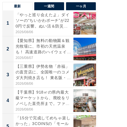
最新
一週間
一ヶ月
「やっと巡り会えたよ」ダイ
【兵庫
ソーの“ちいかわポーチ”が22
ーメン
1
1
0円で反響。ぬい活＆防災...
再現した
道...
2026/08/06
2026/08/0
【愛知県】無料の動物園＆観
【三重
光牧場に、市初の天然温泉
の直営
2
2
も！ 高速道路のハイウェイオ
ダ大判焼
ア...
伊...
2026/08/07
2026/08/0
【三重県】伊勢名物「赤福」
【千葉県
の直営店に、全国唯一のコメ
級マー
3
3
ダ大判焼き店も！ 東名阪・
ノベし
伊...
ー...
2026/08/06
2026/08/0
【千葉県】918㎡の県内最大
立山連
級マーケットから、廃校をリ
風呂に、
4
4
ノベした直売所まで。ファ
層水風
ー...
帰...
2026/08/06
2026/08/0
「15分で完成してめちゃ楽し
「これ
かった」3COINSの「モール
ダイソ
5
5