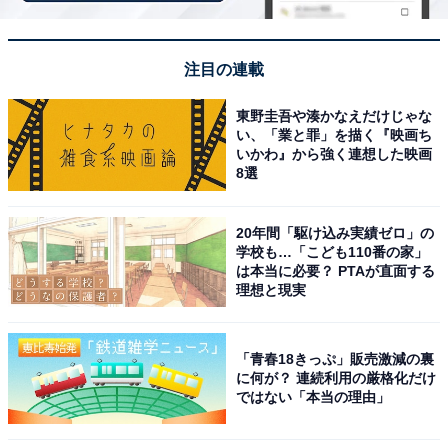
スが良く、水風呂も冷たくてリフレッシュできる。
スタッフの対応も丁寧で、地域に愛されているのが
伝わる。
注目の連載
東野圭吾や湊かなえだけじゃな
い、「業と罪」を描く『映画ち
いかわ』から強く連想した映画
8選
20年間「駆け込み実績ゼロ」の
学校も…「こども110番の家」
は本当に必要？ PTAが直面する
理想と現実
「青春18きっぷ」販売激減の裏
に何が？ 連続利用の厳格化だけ
ではない「本当の理由」