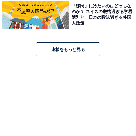
アクセス・料金情報は？ 泊まれる？
「移民」に冷たいのはどっちな
のか？ スイスの厳格過ぎる学歴
選別と、日本の曖昧過ぎる外国
アクセス
人政策
所在地：神奈川県川崎市高津区千年新町20-4
アクセス：JR南武線「武蔵新城駅」より徒歩約7分
連載をもっと見る
料金
※シャンプー・ボディーソープ・タオル類については公
式サイトをご確認ください（Suica利用可能）
平日：550円（サウナ込み 800円）
土・日・祝：550円（サウナ込み 800円）
宿泊可否
宿泊：不可（日帰り入浴施設のため）