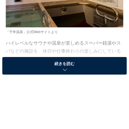
「千年温泉」公式Webサイトより
ハイレベルなサウナや温泉が楽しめるスーパー銭湯やス
パなどの施設を、休日や仕事終わりの楽しみにしている
人も少なくないはず。日々の疲れを癒すリラックスタイ
続きを読む
ムは、何物にも代えがたい時間ですよね。しかし、近年
では高い人気をほこる施設も多く、どこに行けばよいか
迷ってしまう……そんな思いを抱えている人もいるので
はないでしょうか。
そんな人に向けて、All About ニュース編集部が厳選し
た、人気かつ評価の高いサウナやスーパー銭湯の施設を
紹介します。今回紹介するのは、神奈川県で人気の施設