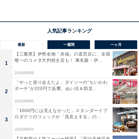
最新
一週間
一ヶ月
【三重県】伊勢名物「赤福」の直営店に、全国
唯一のコメダ大判焼き店も！ 東名阪・伊...
1
2026/08/06
「やっと巡り会えたよ」ダイソーの“ちいかわ
ポーチ”が220円で反響。ぬい活＆防災...
2
2026/08/06
「1000円には見えなかった」スタンダードプ
ロダクツのリュックが「高見えする」の...
3
「千年温泉」の口コミは？
2026/08/03
【京都府の人気スーパー銭湯】「宇治天然温泉