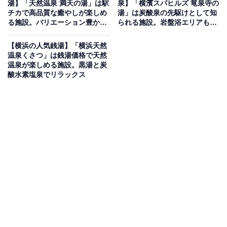
湯】「天然温泉 満天の湯」は駅
泉】「横濱スパヒルズ 竜泉寺の
ズ銭湯
チカで高品質な癒やしが楽しめ
湯」は炭酸泉の先駆けとして知
る施設。バリエーション豊かな
られる施設。岩盤浴エリアも充
お風呂でリラックス
実！
1964年創業の老舗が2018年にデザイナーズ銭湯としてリ
【横浜の人気銭湯】「横浜天然
ニューアル。「大正ロマン」をコンセプトに、ステンド
温泉くさつ」は銭湯価格で天然
グラスや北斎のタイル絵が彩るお洒落な空間が魅力で
温泉が楽しめる施設。黒湯と炭
酸水素塩泉でリラックス
す。地下数百メートルから湧き出る漆黒の天然温泉や、
枯山水をイメージした日本庭園風の「露天風呂」のほ
か、「高濃度炭酸泉」「シルキーバス」など多彩な湯船
が揃います。伝統的な北欧風の「コンフォートサウナ」
も完備し、湯上がりには名物の「温泉玉子」も楽しめま
す。
楽天トラベルで泊まれるサウナを探す