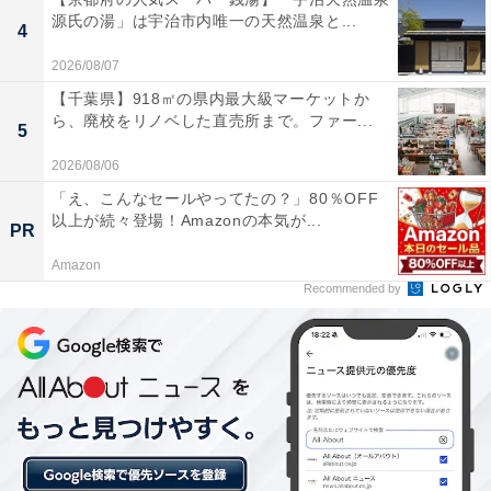
「千年温泉」には以下のような口コミが寄せられていま
源氏の湯」は宇治市内唯一の天然温泉と...
4
す。
2026/08/07
【千葉県】918㎡の県内最大級マーケットか
施設全体が非常に清潔で、大正ロマン風の内装がと
ら、廃校をリノベした直売所まで。ファー...
5
てもお洒落。デザイナーズ銭湯らしい開放感があ
2026/08/06
り、いつ訪れても気持ちよく過ごせる。
「え、こんなセールやってたの？」80％OFF
以上が続々登場！Amazonの本気が...
PR
Amazon
漆黒の天然温泉（黒湯）が濃厚で、露天風呂の日本
Recommended by
庭園のような落ち着いた雰囲気が素晴らしい。炭酸
泉やシルキーバスなど設備が充実していてコスパが
高い。
サウナがコンフォートサウナで温度と湿度のバラン