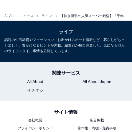
All About ニュース
ライフ
【神奈川県の人気スーパー銭湯】「千年温泉」は大正ロマンがテーマのデザイナーズ施設。漆黒の天然温泉でリラックス【2026年2月調査】
ライフ
話題の生活雑貨やファッション、お出かけスポット情報など、暮らしがもっ
と楽しく、豊かになるヒントが満載。編集部が独自調査した、気になる他人
のライフスタイル事情も公開しています。
関連サービス
All About
All About Japan
イチオシ
こちらもおすすめ
【神奈川県の人気スーパー銭湯・温泉】「極楽
サイト情報
湯 横浜芹が谷店」は黒湯の天然温泉が自慢。食
事処のおつまみメニューも充実
会社概要
広告掲載
プライバシーポリシー
著作権・商標・免責事項