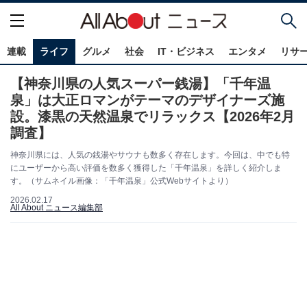
連載
ライフ
グルメ
社会
IT・ビジネス
エンタメ
リサ
【神奈川県の人気スーパー銭湯】「千年温
泉」は大正ロマンがテーマのデザイナーズ施
設。漆黒の天然温泉でリラックス【2026年2月
調査】
神奈川県には、人気の銭湯やサウナも数多く存在します。今回は、中でも特
にユーザーから高い評価を数多く獲得した「千年温泉」を詳しく紹介しま
す。（サムネイル画像：「千年温泉」公式Webサイトより）
2026.02.17
All About ニュース編集部