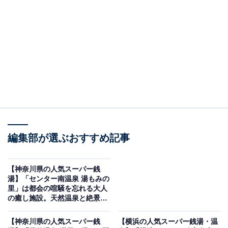
「千年温泉」です。
※2026年2月時点で、Googleクチコミが500件以上、平
均評価が4.0超えの銭湯を紹介しています
＞アクセスと料金をチェックする
この記事の執筆者：
All About ニュース編集
部
編集部が選ぶおすすめ記事
「All About ニュース」は、ネットの話題から世の中の動きまで、暮
らしの中にあふれる「なぜ？」「どうして？」を分かりやすく伝え
るAll About発のニュースメディアです。お金や仕事、恋愛、ITに関
...続きを読む
【神奈川県の人気スーパー銭
する疑問に対して専門家が分かりやすく回答するほか、エンタメ情
湯】「センター南温泉 湯もみの
報やSNSで話題のトピックスを紹介しています。
里」は都会の喧騒を忘れる大人
※本記事で紹介している商品の購入やサービスの利用により、売上の一部が
の癒し施設。天然温泉と絶景足
オールアバウトに還元されることがあります。
湯でリラックス
「千年温泉」は大正ロマンがテーマのデザイナー
【神奈川県の人気スーパー銭
【横浜の人気スーパー銭湯・温