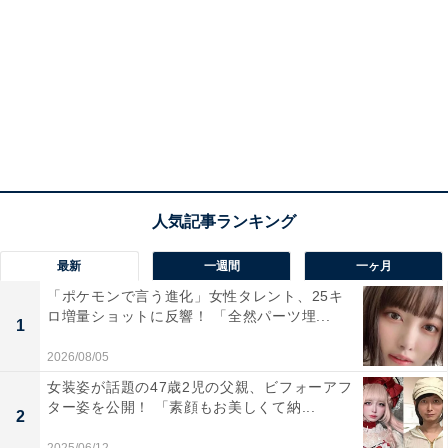
最新
一週間
一ヶ月
「ポケモンで言う進化」女性タレント、25キ
ロ増量ショットに反響！ 「全然パーツ埋...
1
2026/08/05
女装姿が話題の47歳2児の父親、ビフォーアフ
ター姿を公開！ 「素顔もお美しくて納...
2