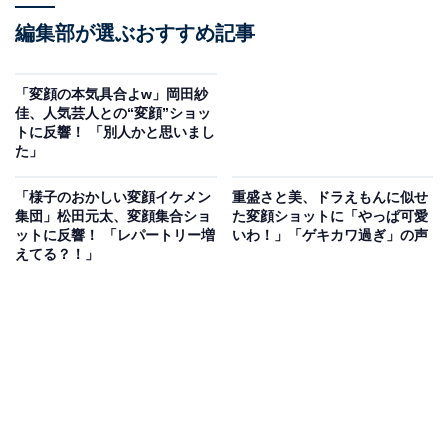
編集部が選ぶおすすめ記事
「変顔の本気具合よw」岡田紗
佳、人気芸人との“変顔”ショッ
トに反響！ 「別人かと思いまし
た」
「様子のおかしい変顔イケメン
重盛さと美、ドラえもんに似せ
集団」松田元太、変顔集合ショ
た変顔ショットに「やっぱ可愛
ットに反響！ 「レパートリー増
いわ！」「ゲキカワ過ぎ」の声
えてる？！」