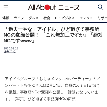
連載
ライフ
グルメ
社会
IT・ビジネス
エンタメ
リサ
「過去一やな」アイドル、ひど過ぎて事務所
NGの変顔公開！ 「これ無加工ですか」「絶対
NGですwww」
2026.02.18
堀井 ユウ
アイドルグループ「おちゃメンタル☆パーティー」のメ
ンバー・下谷あゆさんは2月17日、自身のX（旧Twitter）
を更新。事務所NGの変顔を公開し、話題となっていま
す。【写真】ひど過ぎて事務所NGの変顔...