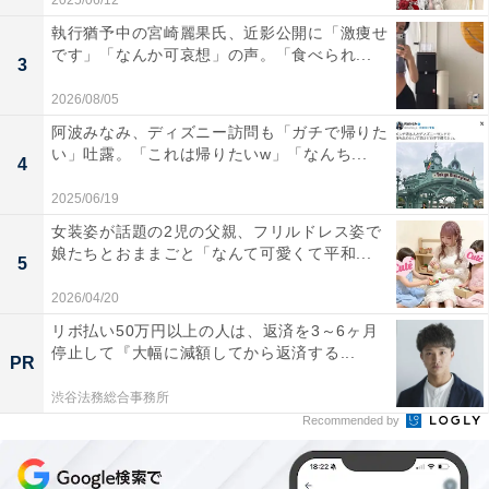
2025/06/12
執行猶予中の宮崎麗果氏、近影公開に「激痩せ
です」「なんか可哀想」の声。「食べられ...
3
2026/08/05
阿波みなみ、ディズニー訪問も「ガチで帰りた
い」吐露。「これは帰りたいw」「なんち...
4
2025/06/19
女装姿が話題の2児の父親、フリルドレス姿で
娘たちとおままごと「なんて可愛くて平和...
5
2026/04/20
リボ払い50万円以上の人は、返済を3～6ヶ月
停止して『大幅に減額してから返済する...
PR
渋谷法務総合事務所
Recommended by