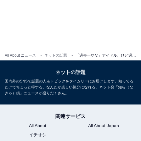
All About ニュース
ネットの話題
「過去一やな」アイドル、ひど過ぎて事務所NGの変顔公開！ 「これ無加工ですか」「絶対NGですwww」
ネットの話題
国内外のSNSで話題の人＆トピックをタイムリーにお届けします。知ってる
だけでちょっと得する、なんだか楽しい気分になれる、ネット発「知ら（な
きゃ）損」ニュースが盛りだくさん。
関連サービス
All About
All About Japan
イチオシ