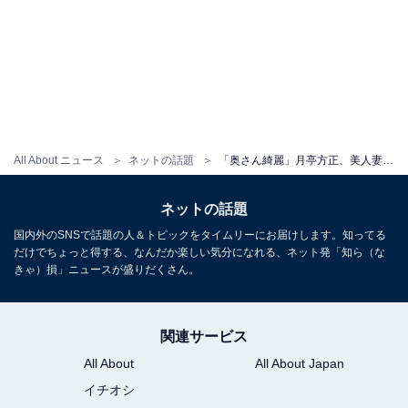
All About ニュース
ネットの話題
「奥さん綺麗」月亭方正、美人妻との顔出し誕生日ショット公開「こんな可愛い58歳がおるなんて誰が思いまっか」
ネットの話題
国内外のSNSで話題の人＆トピックをタイムリーにお届けします。知ってる
だけでちょっと得する、なんだか楽しい気分になれる、ネット発「知ら（な
きゃ）損」ニュースが盛りだくさん。
関連サービス
All About
All About Japan
イチオシ