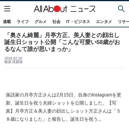
連載
ライフ
グルメ
社会
IT・ビジネス
エンタメ
リサ
「奥さん綺麗」月亭方正、美人妻との顔出し
誕生日ショット公開「こんな可愛い58歳がお
るなんて誰が思いまっか」
2026.02.16
橋酒 瑛麗瑠
落語家の月亭方正さんは2月15日、自身のInstagramを更
新。誕生日を祝う夫婦ショットを公開しました。【写
真】月亭方正＆美人妻の顔出しショット方正さんは「５
８歳になりました」と報告し、誕生日を祝う...