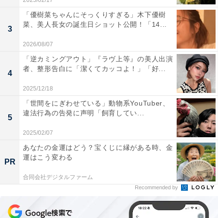
2025/02/17
「優樹菜ちゃんにそっくりすぎる」木下優樹
菜、美人長女の誕生日ショット公開！「14...
3
2026/08/07
「逆カミングアウト」『ラヴ上等』の美人出演
者、整形告白に「潔くてカッコよ！」「好...
4
2025/12/18
「世間をにぎわせている」動物系YouTuber、
違法行為の告発に声明「飼育してい...
5
2025/02/07
あなたの金運はどう？宝くじに縁がある時、金
運はこう変わる
PR
合同会社デジタルファーム
Recommended by