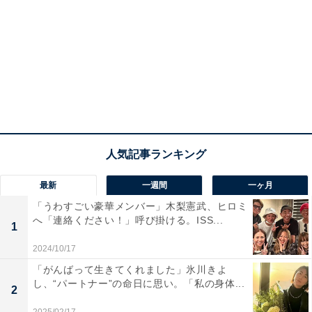
最新
一週間
一ヶ月
「うわすごい豪華メンバー」木梨憲武、ヒロミ
へ「連絡ください！」呼び掛ける。ISS...
1
2024/10/17
「がんばって生きてくれました」氷川きよ
し、“パートナー”の命日に思い。「私の身体...
2