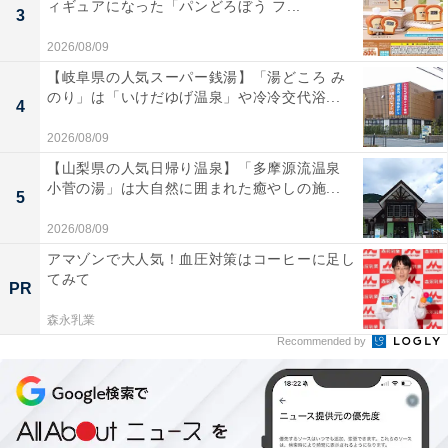
ィギュアになった「パンどろぼう フ...
3
2026/08/09
【岐阜県の人気スーパー銭湯】「湯どころ み
のり」は「いけだゆげ温泉」や冷冷交代浴...
4
2026/08/09
【山梨県の人気日帰り温泉】「多摩源流温泉
小菅の湯」は大自然に囲まれた癒やしの施...
5
2026/08/09
アマゾンで大人気！血圧対策はコーヒーに足し
てみて
PR
森永乳業
Recommended by