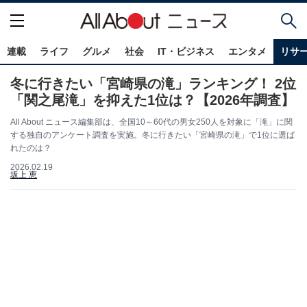
連載
ライフ
グルメ
社会
IT・ビジネス
エンタメ
リサ
冬に行きたい「宮崎県の滝」ランキング！ 2位
「関之尾滝」を抑えた1位は？【2026年調査】
All About ニュース編集部は、全国10～60代の男女250人を対象に「滝」に関
する独自のアンケート調査を実施。冬に行きたい「宮崎県の滝」で1位に選ば
れたのは？
2026.02.19
坂上 恵