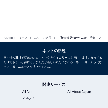
All About ニュース
ネットの話題
「新大陸見つけたんか」千鳥・ノブ、“みんな良い顔してる”芸人との集合ショット公開「青春てかんじ」
ネットの話題
国内外のSNSで話題の人＆トピックをタイムリーにお届けします。知ってる
だけでちょっと得する、なんだか楽しい気分になれる、ネット発「知ら（な
きゃ）損」ニュースが盛りだくさん。
関連サービス
All About
All About Japan
イチオシ