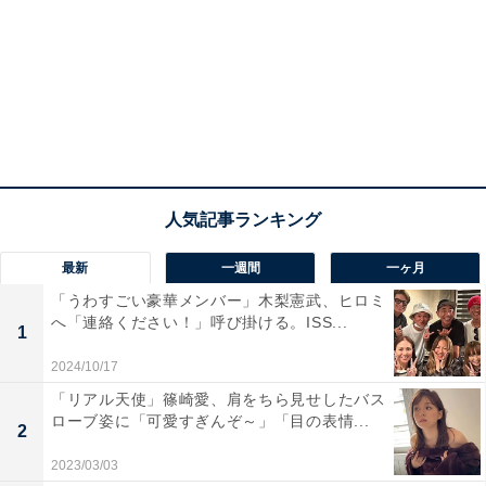
最新
一週間
一ヶ月
「うわすごい豪華メンバー」木梨憲武、ヒロミ
へ「連絡ください！」呼び掛ける。ISS...
1
2024/10/17
「リアル天使」篠崎愛、肩をちら見せしたバス
ローブ姿に「可愛すぎんぞ～」「目の表情...
2
2023/03/03