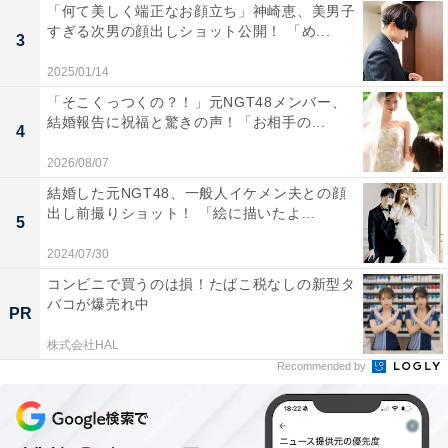
「何て美しく端正なお顔立ち」神崎恵、美男子
すぎる次男の顔出しショット公開！ 「め...
3
2025/01/14
「そこくっつくの？！」元NGT48メンバー、
結婚報告に祝福と驚きの声！「お相手の...
4
2026/08/07
結婚した元NGT48、一般人イケメン夫との顔
出し前撮りショット！ 「絵に描いたよ...
5
2024/07/30
コンビニで買うのは損！たばこ税なしの新型タ
バコが爆売れ中
PR
株式会社HAL
Recommended by