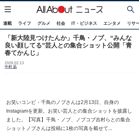
連載
ライフ
グルメ
社会
IT・ビジネス
エンタメ
リサ
「新大陸見つけたんか」千鳥・ノブ、“みんな
良い顔してる”芸人との集合ショット公開「青
春てかんじ」
2026.02.13
中村 凪
お笑いコンビ・千鳥のノブさんは2月13日、自身の
Instagramを更新。お笑い芸人との集合ショットを披露し
ました。【写真】千鳥・ノブ、ノブコブ吉村らとの集合
ショットノブさんは投稿に1枚の写真を載せて...