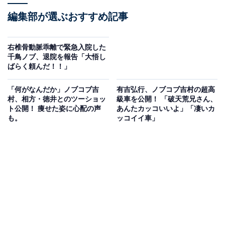
編集部が選ぶおすすめ記事
右椎骨動脈乖離で緊急入院した
千鳥ノブ、退院を報告「大悟し
ばらく頼んだ！！」
「何がなんだか」ノブコブ吉
有吉弘行、ノブコブ吉村の超高
村、相方・徳井とのツーショッ
級車を公開！ 「破天荒兄さん、
ト公開！ 痩せた姿に心配の声
あんたカッコいいよ」「凄いカ
も。
ッコイイ車」