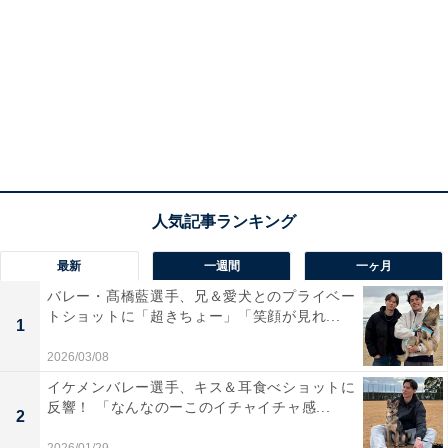
最新
一週間
一ヶ月
バレー・髙橋藍選手、兄＆愛犬とのプライベー
トショットに「超きちょー」「笑顔が見れ...
1
2026/03/08
イケメンバレー選手、キス＆耳食べショットに
反響！ 「なんなのーこのイチャイチャ感...
2