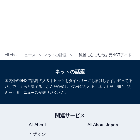
All About ニュース
ネットの話題
「綺麗になったね」元NGTアイドル、夫とのデートショット公開「彼でなかったらきっと私はダメだった」
ネットの話題
国内外のSNSで話題の人＆トピックをタイムリーにお届けします。知ってる
だけでちょっと得する、なんだか楽しい気分になれる、ネット発「知ら（な
きゃ）損」ニュースが盛りだくさん。
関連サービス
All About
All About Japan
イチオシ