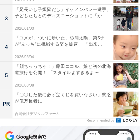
2026/01/29
「足長いし子煩悩だし」イケメンバレー選手、
子どもたちとのディズニーショットに「か...
3
2026/01/03
「ユメが、ついに歩いた」杉浦太陽、第5子
が“立っち”に挑戦する姿を披露！ 「出来...
4
2026/08/04
「顔ちっっちゃ！」藤田ニコル、娘と初の北海
道旅行を公開！ 「スタイルよすぎるよ〜...
5
2026/08/08
「〇〇した後に必ず宝くじを買いなさい」貧乏
が億万長者に
PR
合同会社デジタルファーム
Recommended by