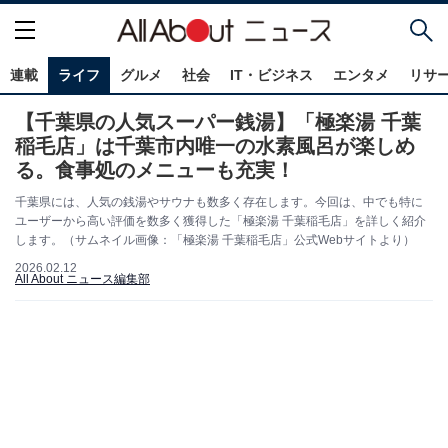
連載
ライフ
グルメ
社会
IT・ビジネス
エンタメ
リサ
【千葉県の人気スーパー銭湯】「極楽湯 千葉
稲毛店」は千葉市内唯一の水素風呂が楽しめ
る。食事処のメニューも充実！
千葉県には、人気の銭湯やサウナも数多く存在します。今回は、中でも特に
ユーザーから高い評価を数多く獲得した「極楽湯 千葉稲毛店」を詳しく紹介
します。（サムネイル画像：「極楽湯 千葉稲毛店」公式Webサイトより）
2026.02.12
All About ニュース編集部