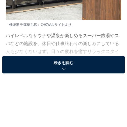
「極楽湯 千葉稲毛店」公式Webサイトより
ハイレベルなサウナや温泉が楽しめるスーパー銭湯やス
パなどの施設を、休日や仕事終わりの楽しみにしている
人も少なくないはず。日々の疲れを癒すリラックスタイ
ムは、何物にも代えがたい時間ですよね。しかし、近年
続きを読む
では高い人気をほこる施設も多く、どこに行けばよいか
迷ってしまう……そんな思いを抱えている人もいるので
はないでしょうか。
そんな人に向けて、All About ニュース編集部が厳選し
た、人気かつ評価の高いサウナやスーパー銭湯の施設を
紹介します。今回紹介するのは、千葉県で人気の施設
「極楽湯 千葉稲毛店」です。