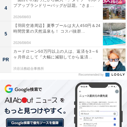
プアップランドリーバッグが話題。“さま...
食事兼休憩エリアがとても広く、ゆったりと過ごす
4
ことができる
2026/08/03
【羽田空港周辺】夏季プールは大人450円＆24
時間営業の天然温泉も！ コスパ抜群...
5
シャワーヘッドがReFa製なのがうれしい
2026/08/04
カードローン50万円以上の人は、返済を3～6
ヶ月停止して『大幅に減額してから返済...
PR
内湯の天井が高いので、開放感のある雰囲気でゆっ
渋谷法務総合事務所
たりと過ごせる
Recommended by