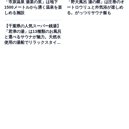
「市原温泉 湯楽の里」は地下
「野天風呂 湯の郷」は圧巻のオ
1500メートルから湧く温泉を楽
ートロウリュと外気浴が楽しめ
しめる施設
る。がっつりサウナ飯も
和の風情漂う館内には、露天風呂や人工炭酸泉、千葉市
内唯一の水素風呂など多彩な湯船が揃います。サウナは
【千葉県の人気スーパー銭湯】
ドライサウナとロウリュウ熱波サウナと男女で異なる2
「君津の湯」は13種類のお風呂
と選べるサウナが魅力。天然水
種類を設置。お食事処では、餃子やサムギョプサルとい
使用の湯船でリラックスタイム
ったがっつりとしたメニューから、人気ゲーム作品や地
を
域とのコラボメニューなど、豊富なラインナップが用意
されており、家族連れでも一日中楽しめます。
楽天トラベルで泊まれるサウナを探す