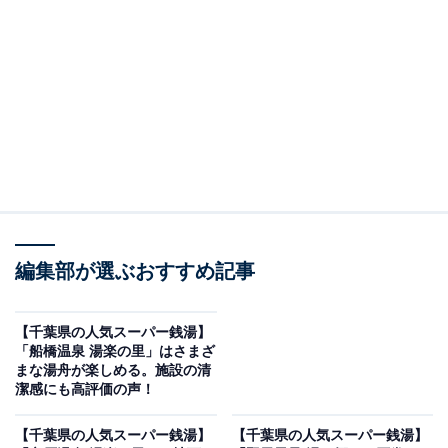
※2026年2月時点で、Googleクチコミが500件以上、平
均評価が4.0超えの銭湯を紹介しています
＞アクセスと料金をチェックする
この記事の執筆者：
All About ニュース編集
部
「All About ニュース」は、ネットの話題から世の中の動きまで、暮
編集部が選ぶおすすめ記事
らしの中にあふれる「なぜ？」「どうして？」を分かりやすく伝え
るAll About発のニュースメディアです。お金や仕事、恋愛、ITに関
...続きを読む
する疑問に対して専門家が分かりやすく回答するほか、エンタメ情
【千葉県の人気スーパー銭湯】
報やSNSで話題のトピックスを紹介しています。
「船橋温泉 湯楽の里」はさまざ
※本記事で紹介している商品の購入やサービスの利用により、売上の一部が
まな湯舟が楽しめる。施設の清
オールアバウトに還元されることがあります。
潔感にも高評価の声！
「極楽湯 千葉稲毛店」は家族連れでも1日中楽し
【千葉県の人気スーパー銭湯】
【千葉県の人気スーパー銭湯】
める施設