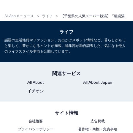
All About ニュース
ライフ
【千葉県の人気スーパー銭湯】「極楽湯 千葉稲毛店」は千葉市内唯一の水素風呂が楽しめる。食事処のメニューも充実！
ライフ
こちらもおすすめ
話題の生活雑貨やファッション、お出かけスポット情報など、暮らしがもっ
【千葉県の人気スーパー銭湯】「東京湯楽城」
と楽しく、豊かになるヒントが満載。編集部が独自調査した、気になる他人
はエンタメ要素満載の温浴施設。大迫力の噴水
のライフスタイル事情も公開しています。
ショーも楽しめる
関連サービス
All About
All About Japan
イチオシ
1
2
サイト情報
会社概要
広告掲載
プライバシーポリシー
著作権・商標・免責事項