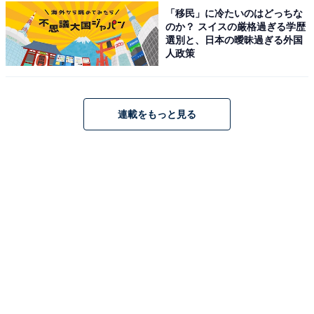
「移民」に冷たいのはどっちな
料金
のか？ スイスの厳格過ぎる学歴
選別と、日本の曖昧過ぎる外国
平日：980円
人政策
土・日・祝：1,080円
宿泊可否
連載をもっと見る
宿泊：不可