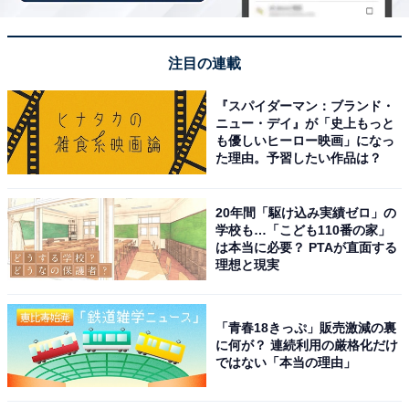
注目の連載
『スパイダーマン：ブランド・
ニュー・デイ』が「史上もっと
も優しいヒーロー映画」になっ
た理由。予習したい作品は？
アクセス・料金情報は？ 泊まれる？
20年間「駆け込み実績ゼロ」の
学校も…「こども110番の家」
アクセス
は本当に必要？ PTAが直面する
理想と現実
所在地：千葉県千葉市稲毛区園生町380-1
アクセス：千葉都市モノレール「スポーツセンター駅」
「青春18きっぷ」販売激減の裏
より徒歩約12分。京成バス「草野団地入口」バス停より
に何が？ 連続利用の厳格化だけ
徒歩約3分。京葉道路「穴川IC」より車で約5分（無料駐
ではない「本当の理由」
車場500台完備）。