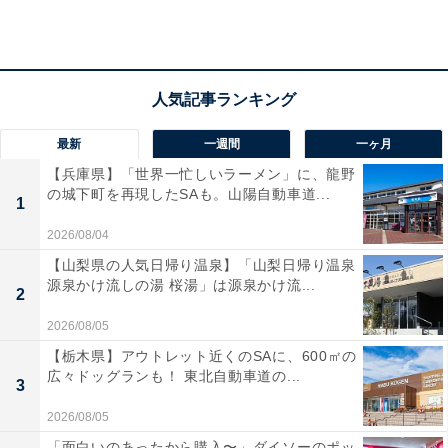
最新
一週間
一ヶ月
【兵庫県】「世界一忙しいラーメン」に、龍野
の城下町を再現したSAも。山陽自動車道...
1
2026/08/04
【山梨県の人気日帰り温泉】「山梨日帰り温泉
源泉かけ流しの湯 桜湯」は源泉かけ流...
2
「極楽湯 千葉稲毛店」の口コミは？
2026/08/05
【栃木県】アウトレット近くのSAに、600㎡の
広々ドッグランも！ 東北自動車道の...
「極楽湯 千葉稲毛店」には以下のような口コミが寄せら
3
れています。
2026/08/05
「面白いのあったから購入〜」ダイソーのポッ