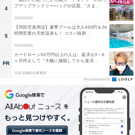
プアップランドリーバッグが話題。“さま...
かりとととのえます
4
2026/08/03
【羽田空港周辺】夏季プールは大人450円＆24
時間営業の天然温泉も！ コスパ抜群...
炭酸温泉の炭酸が強くとても気持ちが良い
5
2026/08/04
カードローン50万円以上の人は、返済を3～6
食事がおいしく、1日中ゆっくりと過ごすことがで
ヶ月停止して『大幅に減額してから返済...
PR
きる施設です
渋谷法務総合事務所
Recommended by