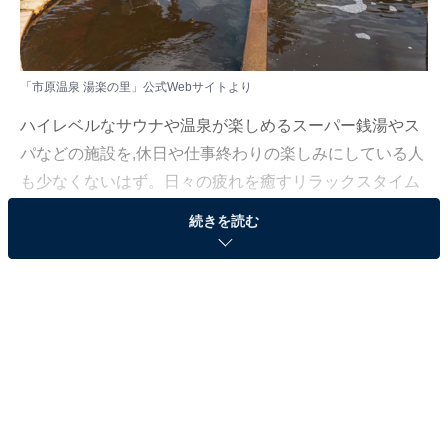
「市原温泉 湯楽の里」公式Webサイトより
ハイレベルなサウナや温泉が楽しめるスーパー銭湯やス
パなどの施設を,休日や仕事終わりの楽しみにしている人
も少なくないはず。日々の疲れを癒すリラックスタイム
は,何物にも代えがたい時間ですよね。しかし、近年では
続きを読む
高い人気をほこる施設も多く、どこに行けばよいか迷っ
てしまう……そんな思いを抱えている人もいるのではな
いでしょうか。
そんな人に向けて、All About ニュース編集部が厳選し
た、人気かつ評価の高いサウナやスーパー銭湯の施設を
紹介します。今回紹介するのは、千葉県で人気の施設
「市原温泉 湯楽の里」です。