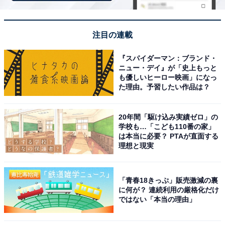
注目の連載
『スパイダーマン：ブランド・
ニュー・デイ』が「史上もっと
も優しいヒーロー映画」になっ
た理由。予習したい作品は？
アクセス・料金情報は？ 泊まれる？
20年間「駆け込み実績ゼロ」の
アクセス
学校も…「こども110番の家」
は本当に必要？ PTAが直面する
所在地：千葉県市原市古市場329-1
理想と現実
アクセス：JR内房線「浜野駅」より徒歩約20分。車の場
合は、館山自動車道「市原IC」より約15分、または「蘇
「青春18きっぷ」販売激減の裏
我IC」より約10分。
に何が？ 連続利用の厳格化だけ
ではない「本当の理由」
料金