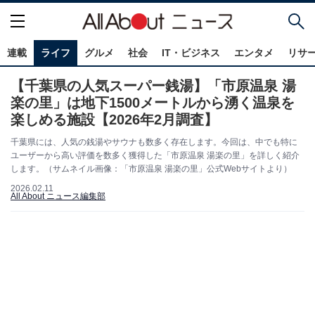
連載
ライフ
グルメ
社会
IT・ビジネス
エンタメ
リサ
【千葉県の人気スーパー銭湯】「市原温泉 湯
楽の里」は地下1500メートルから湧く温泉を
楽しめる施設【2026年2月調査】
千葉県には、人気の銭湯やサウナも数多く存在します。今回は、中でも特に
ユーザーから高い評価を数多く獲得した「市原温泉 湯楽の里」を詳しく紹介
します。（サムネイル画像：「市原温泉 湯楽の里」公式Webサイトより）
2026.02.11
All About ニュース編集部