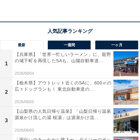
最新
一週間
一ヶ月
【兵庫県】「世界一忙しいラーメン」に、龍野
の城下町を再現したSAも。山陽自動車道...
1
2026/08/04
【栃木県】アウトレット近くのSAに、600㎡の
広々ドッグランも！ 東北自動車道の...
2
「市原温泉 湯楽の里」の口コミは？
2026/08/05
「市原温泉 湯楽の里」には以下のような口コミが寄せら
【山梨県の人気日帰り温泉】「山梨日帰り温泉
源泉かけ流しの湯 桜湯」は源泉かけ流...
れています。
3
2026/08/05
露天風呂は開放感があり、サウナの中も広く、しっ
「面白いのあったから購入〜」ダイソーのポッ