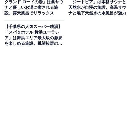
クランド ロードの湯」は薪サウ
「ジートピア」は本格サウナと
ナと優しいお湯に癒される施
天然水が自慢の施設。高温サウ
設。露天風呂でリラックス
ナと地下天然水の水風呂が魅力
地下1500mから湧出する温泉を楽しめる施設。露天風呂
の「上の湯」では源泉かけ流しを堪能でき、「高濃度炭
【千葉県の人気スーパー銭湯】
酸泉」や「電気風呂」など多彩な湯船が揃います。ま
「スパ＆ホテル 舞浜ユーラシ
ア」は舞浜エリア最大級の源泉
た、オートロウリュ機能を備えたサウナや、時間制限な
を楽しめる施設。眺望抜群の露
しで利用できる岩盤浴「楽蒸洞」も人気。食事処では名
天風呂
物の「名物カレーうどん」なども楽しめます。
楽天トラベルで泊まれるサウナを探す