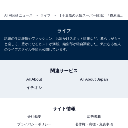
All About ニュース
ライフ
【千葉県の人気スーパー銭湯】「市原温泉 湯楽の里」は地下1500メートルから湧く温泉を楽しめる施設【2026年2月調査】
こちらもおすすめ
【千葉県の人気スーパー銭湯】「野天風呂 湯の
ライフ
郷」は圧巻のオートロウリュと外気浴が楽しめ
る。がっつりサウナ飯も
話題の生活雑貨やファッション、お出かけスポット情報など、暮らしがもっ
と楽しく、豊かになるヒントが満載。編集部が独自調査した、気になる他人
のライフスタイル事情も公開しています。
関連サービス
All About
All About Japan
イチオシ
1
2
サイト情報
会社概要
広告掲載
プライバシーポリシー
著作権・商標・免責事項