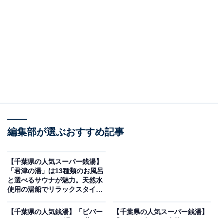
※2026年2月時点で、Googleクチコミが500件以上、平
均評価が3.5超えの銭湯を紹介しています
＞アクセスと料金をチェックする
この記事の執筆者：
All About ニュース編集
部
「All About ニュース」は、ネットの話題から世の中の動きまで、暮
編集部が選ぶおすすめ記事
らしの中にあふれる「なぜ？」「どうして？」を分かりやすく伝え
るAll About発のニュースメディアです。お金や仕事、恋愛、ITに関
...続きを読む
する疑問に対して専門家が分かりやすく回答するほか、エンタメ情
【千葉県の人気スーパー銭湯】
報やSNSで話題のトピックスを紹介しています。
「君津の湯」は13種類のお風呂
※本記事で紹介している商品の購入やサービスの利用により、売上の一部が
と選べるサウナが魅力。天然水
オールアバウトに還元されることがあります。
使用の湯船でリラックスタイム
を
「市原温泉 湯楽の里」は源泉かけ流しの露天風呂
【千葉県の人気銭湯】「ビバー
【千葉県の人気スーパー銭湯】
が魅力