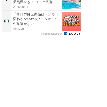
天然温泉も！ コスパ抜群...
賀ゆめ
お...
2026/08/04
2026/08/0
「今日の目玉商品は？」毎日
【銀座】
変わるAmazonタイムセール
の贅沢
PR
PR
が見逃せない
Amazon
ReFa GIN
Recommended by