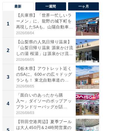
最新
一週間
一ヶ月
【兵庫県】「世界一忙しいラ
「気に
ーメン」に、龍野の城下町を
る〜」3
1
1
再現したSAも。山陽自動車
バー」
道...
好...
2026/08/04
2026/07/3
【山梨県の人気日帰り温泉】
【三重
「山梨日帰り温泉 源泉かけ流
「鈴鹿天
2
2
しの湯 桜湯」は源泉かけ流...
は100
2026/08/05
2026/08/0
【栃木県】アウトレット近く
「ミニオ
のSAに、600㎡の広々ドッグ
ッグ！ 
3
3
ランも！ 東北自動車道の...
ど、夏限
2026/08/05
2026/08/0
「面白いのあったから購
【埼玉
入〜」ダイソーのポップアッ
「行田天
4
4
プランドリーバッグが話
は和の
題。“さま...
が...
2026/08/03
2026/08/0
【羽田空港周辺】夏季プール
【石川
は大人450円＆24時間営業の
湯】「天
5
5