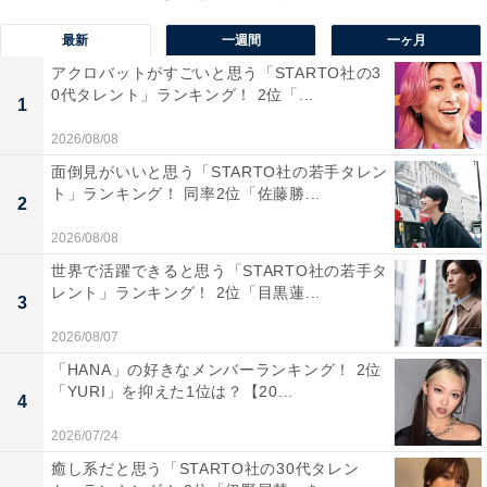
最新
一週間
一ヶ月
アクロバットがすごいと思う「STARTO社の3
0代タレント」ランキング！ 2位「...
1
2026/08/08
面倒見がいいと思う「STARTO社の若手タレン
ト」ランキング！ 同率2位「佐藤勝...
2
2026/08/08
世界で活躍できると思う「STARTO社の若手タ
レント」ランキング！ 2位「目黒蓮...
3
2026/08/07
1位：妻夫木聡／76票
「HANA」の好きなメンバーランキング！ 2位
「YURI」を抑えた1位は？【20...
4
2026/07/24
癒し系だと思う「STARTO社の30代タレン