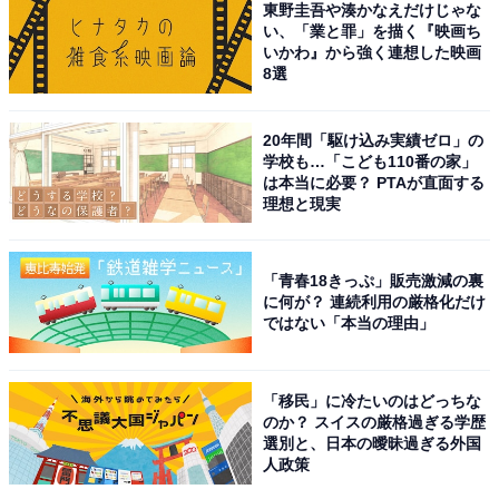
東野圭吾や湊かなえだけじゃな
1位に選ばれたのは、妻夫木聡さんでした。
い、「業と罪」を描く『映画ち
いかわ』から強く連想した映画
8選
1980年生まれの妻夫木さんは、映画『ジョゼと虎と魚た
ち』や『悪人』、ドラマ『オレンジデイズ』（TBS系）
20年間「駆け込み実績ゼロ」の
などの名作に多数主演。2025年は映画『宝島』で主演の
学校も…「こども110番の家」
グスク役を務めました。清潔感のある端正な顔立ちと、
は本当に必要？ PTAが直面する
親しみやすい笑顔でファンを魅了。爽やかな印象と安心
理想と現実
感を与える佇まいが救国顔のイメージにピッタリです。
「青春18きっぷ」販売激減の裏
アンケート回答者からは、「断然この方です。ロイヤル
に何が？ 連続利用の厳格化だけ
ではない「本当の理由」
ファミリーの毎回の泣きの演技でこの年代でこんなに素
直な涙が似合う方はいないと感じるため」（40代女性／
静岡県）、「初々しさがあり、青年みたいなくったくな
「移民」に冷たいのはどっちな
笑顔」（40代女性／長崎県）、「笑顔が明るく、安心感
のか？ スイスの厳格過ぎる学歴
選別と、日本の曖昧過ぎる外国
を与える雰囲気があるからです」（20代男性／宮城
人政策
県）、「誠実そうでほがらかな感じがします」（50代女