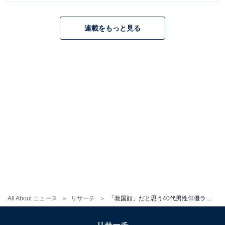
性／和歌山県）といったコメントが寄せられました。
連載をもっと見る
妻夫木聡さんに関する商品をAmazonで見る
※回答者からのコメントは原文ママです
この記事の執筆者：
友野 カイ
フリーライター及び編集補佐。スポーツの現場を取材する傍ら、テ
レビ好きが高じて複数のエンタメメディアでも執筆。中でもお笑
い・バラエティ番組を網羅的に視聴し、エンタメ関連の情報収集源
...続きを読む
All About ニュース
リサーチ
「救国顔」だと思う40代男性俳優ランキング！ 2位「向井理」を12票差で抑えた1位は？
も大半がテレビから。宣伝会議「編集･ライター養成講座 総合コー
ス」修了。