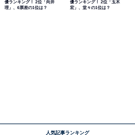
優ランキング！ 2位「向井
優ランキング！ 2位「玉木
理」、6票差の1位は？
宏」、堂々の1位は？
回答者からは、「目が優しそうで、色白なイメージがあ
り、好青年な印象があるから」（20代女性／神奈川
県）、「論文で賞をもらうほど勤勉でありながら、可愛
らしい顔をしているから」（40代女性／神奈川県）、
「ドラマや映画の演技で希望を与える演技を魅せたから
であります」（50代男性／新潟県）、「爽やかでスタイ
ルが良くてかっこいいから」（30代女性／石川県）など
の理由があがりました。
向井理さんに関する商品をAmazonで見る