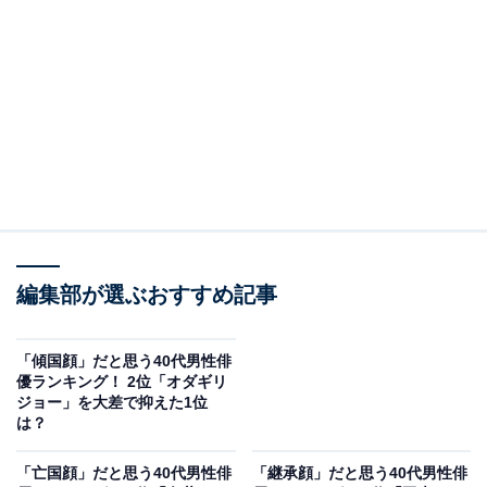
2位は、向井理さんでした。
編集部が選ぶおすすめ記事
現在44歳の向井さんは、2006年に俳優デビュー。2025
年は主演映画『パリピ孔明 THE MOVIE』が大ヒットを
記録し、2026年は映画『エンジェルフライト THE
「傾国顔」だと思う40代男性俳
優ランキング！ 2位「オダギリ
MOVIE』などの作品に起用されています。清潔感のある
ジョー」を大差で抑えた1位
整った顔立ちと、優しいまなざしが魅力。清らかで希望
は？
を感じさせる雰囲気と、誠実な人柄がにじみ出る表情で
「亡国顔」だと思う40代男性俳
「継承顔」だと思う40代男性俳
ファンをとりこにします。