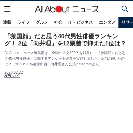
連載
ライフ
グルメ
社会
IT・ビジネス
エンタメ
リサ
「救国顔」だと思う40代男性俳優ランキン
グ！ 2位「向井理」を12票差で抑えた1位は？
All About ニュース編集部は、全国の男女300人を対象に「『救国顔』だと思
う40代男性俳優」に関するアンケート調査を実施しました。1位に輝いたの
は？（サムネイル画像出典：向井理さん公式Instagramより）
2026.02.22
友野 カイ