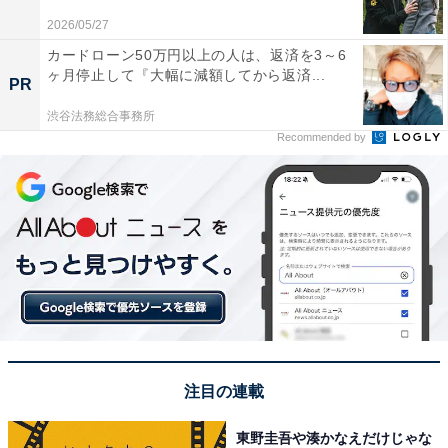
2026/05/27
カードローン50万円以上の人は、返済を3～6
ヶ月停止して『大幅に減額してから返済...
PR
渋谷法務総合事務所
Recommended by
View this post on Instagram
注目の連載
1位は、高橋一生さんです。
東野圭吾や湊かなえだけじゃな