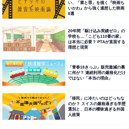
い、「業と罪」を描く『映画ち
いかわ』から強く連想した映画
現在45歳の高橋さんは、ドラマ『カルテット』、『凪の
8選
お暇』（共にTBS系）、『民王』（テレビ朝日系）など
の話題作に出演。『岸辺露伴は動かない』（NHK総合）
20年間「駆け込み実績ゼロ」の
学校も…「こども110番の家」
シリーズでは主演の岸辺露伴役を務めています。高橋さ
は本当に必要？ PTAが直面する
んは繊細な演技でさまざまな役を演じ切り、惹き込まれ
理想と現実
る独特の美しさを兼備。透明感がありながらも、どこか
守りたくなるような顔立ちが魅力的です。
「青春18きっぷ」販売激減の裏
に何が？ 連続利用の厳格化だけ
アンケート回答では、「ドラマや映画で魅せる、妖艶な
ではない「本当の理由」
演技が印象的だから」（50代男性／東京都）、「中性的
で、消えかけそうな感じのイメージだから」（20代女性
「移民」に冷たいのはどっちな
／岡山県）、「優しい顔立ちと流れるような言葉使い
のか？ スイスの厳格過ぎる学歴
に、守ってあげたいという気持ちを引き起こさせるとこ
選別と、日本の曖昧過ぎる外国
人政策
ろがあります。いつまでも傍にいたいと思う方です」
（60代女性／静岡県）、「中性的な美しさがあるから」