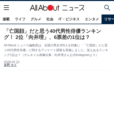
連載
ライフ
グルメ
社会
IT・ビジネス
エンタメ
リサ
「亡国顔」だと思う40代男性俳優ランキン
グ！ 2位「向井理」、6票差の1位は？
All About ニュース編集部は、全国の男女300人を対象に「『亡国顔』だと思
う40代男性俳優」に関するアンケート調査を実施しました。栄えあるランキ
ング1位は？（サムネイル画像出典：向井理さん公式Instagramより）
2026.02.22
友野 カイ