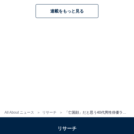
（30代女性／神奈川県）などのコメントが寄せられまし
連載をもっと見る
た。
高橋一生さんに関する商品をAmazonで見る
※回答者からのコメントは原文ママです
※売上の一部がオールアバウトに還元されることがあり
ます
All About ニュース
リサーチ
「亡国顔」だと思う40代男性俳優ランキング！ 2位「向井理」、6票差の1位は？
この記事の執筆者：
友野 カイ
リサーチ
フリーライター及び編集補佐。スポーツの現場を取材する傍ら、テ