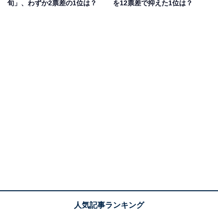
旬」、わずか2票差の1位は？
を12票差で抑えた1位は？
アンケート回答者からは、「彼が出す雰囲気がぴったり
だと思った」（20代女性／兵庫県）、「彼の持つ、色白
で中性的な柔らかい顔立ち、穏やかな雰囲気は、まさに
『守りたくなる』という表現にぴったりで、高身長であ
りながらも、どこか線が細く、危うげな魅力が共存して
いるから」（50代男性／広島県）、「女性的で小動物の
様な顔立ちで魅力があるから」（40代女性／埼玉県）な
どのコメントが集まりました。
向井理さんに関する商品をAmazonで見る