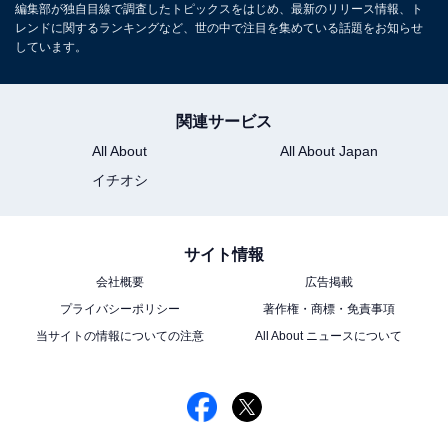
レビ好きが高じて複数のエンタメメディアでも執筆。中でもお笑
編集部が独自目線で調査したトピックスをはじめ、最新のリリース情報、ト
い・バラエティ番組を網羅的に視聴し、エンタメ関連の情報収集源
レンドに関するランキングなど、世の中で注目を集めている話題をお知らせ
...続きを読む
しています。
も大半がテレビから。宣伝会議「編集･ライター養成講座 総合コー
ス」修了。
次ページ
10位までのランキング結果を見る
関連サービス
All About
All About Japan
イチオシ
サイト情報
会社概要
広告掲載
プライバシーポリシー
著作権・商標・免責事項
当サイトの情報についての注意
All About ニュースについて