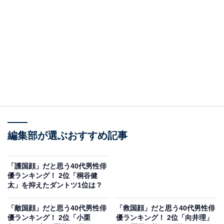
2位には、向井理さんがランクインしました。
編集部が選ぶおすすめ記事
1982年生まれの向井さんは、2006年に俳優デビュー。
2010年のNHK連続テレビ小説『ゲゲゲの女房』で一躍注
目を集めると、その後は数々の人気作品に出演。2025年
「護国顔」だと思う40代男性俳
優ランキング！ 2位「桐谷健
は映画『パリピ孔明 THE MOVIE』も大ヒットを記録し
太」を抑えたダントツ1位は？
ました。優しく柔らかな雰囲気があり、どこか守りたく
なるような危うさを感じさせる表情が魅力的です。
「敵国顔」だと思う40代男性俳
「救国顔」だと思う40代男性俳
優ランキング！ 2位「小栗
優ランキング！ 2位「向井理」