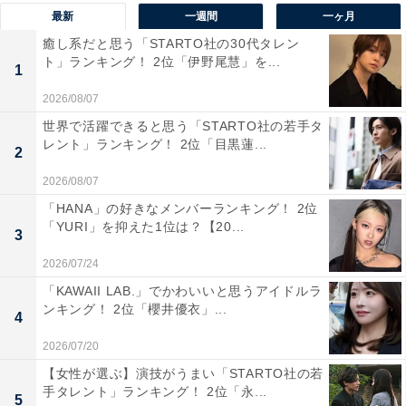
最新
一週間
一ヶ月
癒し系だと思う「STARTO社の30代タレン
ト」ランキング！ 2位「伊野尾慧」を...
1
2026/08/07
世界で活躍できると思う「STARTO社の若手タ
レント」ランキング！ 2位「目黒蓮...
2
2026/08/07
「HANA」の好きなメンバーランキング！ 2位
「YURI」を抑えた1位は？【20...
3
2026/07/24
1位：高橋一生／40票
「KAWAII LAB.」でかわいいと思うアイドルラ
ンキング！ 2位「櫻井優衣」...
4
2026/07/20
【女性が選ぶ】演技がうまい「STARTO社の若
手タレント」ランキング！ 2位「永...
5