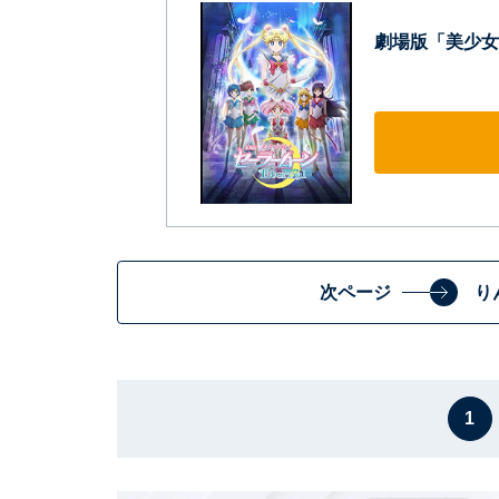
劇場版「美少女戦
次ページ
り
1