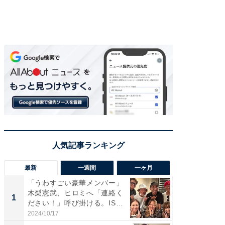
最新
一週間
一ヶ月
「うわすごい豪華メンバー」
「さす
木梨憲武、ヒロミへ「連絡く
は」高
1
1
ださい！」呼び掛ける。IS
災地を
S...
「カ...
2024/10/17
2026/08/0