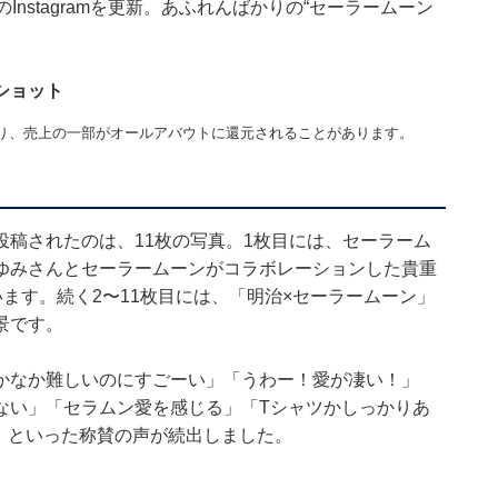
nstagramを更新。あふれんばかりの“セーラームーン
ショット
り、売上の一部がオールアバウトに還元されることがあります。
稿されたのは、11枚の写真。1枚目には、セーラーム
ゆみさんとセーラームーンがコラボレーションした貴重
ます。続く2〜11枚目には、「明治×セーラームーン」
景です。
かなか難しいのにすごーい」「うわー！愛が凄い！」
ない」「セラムン愛を感じる」「Tシャツかしっかりあ
」といった称賛の声が続出しました。