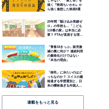
じゃない、「業と罪」を
描く『映画ちいかわ』か
ら強く連想した映画8選
20年間「駆け込み実績ゼ
ロ」の学校も…「こども
110番の家」は本当に必
要？ PTAが直面する理想
と現実
「青春18きっぷ」販売激
減の裏に何が？ 連続利用
の厳格化だけではない
「本当の理由」
「移民」に冷たいのはど
っちなのか？ スイスの厳
格過ぎる学歴選別と、日
本の曖昧過ぎる外国人政
策
連載をもっと見る