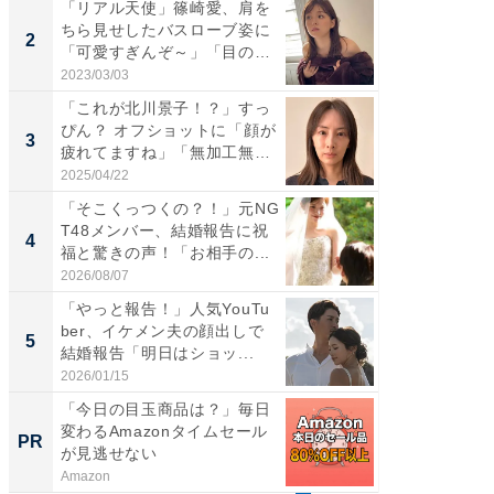
「リアル天使」篠崎愛、肩を
「女の
ちら見せしたバスローブ姿に
介、バ
2
2
「可愛すぎんぞ～」「目の表
らのプレ
情...
愛...
2023/03/03
2026/08/0
「これが北川景子！？」すっ
「脚が
ぴん？ オフショットに「顔が
横川尚
3
3
疲れてますね」「無加工無
ムキな姿
表...
刃...
2025/04/22
2026/08/0
「そこくっつくの？！」元NG
「え、
T48メンバー、結婚報告に祝
芸人、2
4
4
福と驚きの声！「お相手の...
エットに
2026/08/07
2026/08/0
「やっと報告！」人気YouTu
「脳がバ
ber、イケメン夫の顔出しで
装姿が話
5
5
結婚報告「明日はショッ...
のお父さ
2026/01/15
2026/08/0
「今日の目玉商品は？」毎日
FINCH
変わるAmazonタイムセール
クセッ
PR
PR
が見逃せない
Amazon
FINCHI o