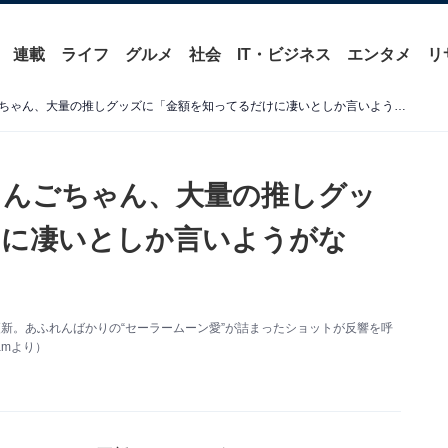
連載
ライフ
グルメ
社会
IT・ビジネス
エンタメ
リ
「コンプはやべぇだろ」りんごちゃん、大量の推しグッズに「金額を知ってるだけに凄いとしか言いようがない」の声
りんごちゃん、大量の推しグッ
けに凄いとしか言いようがな
mを更新。あふれんばかりの“セーラームーン愛”が詰まったショットが反響を呼
amより）