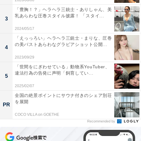
2026/08/08
「豊胸！？」ヘラヘラ三銃士・ありしゃん、美
乳あらわな圧巻スタイル披露！ 「スタイ...
3
2024/05/17
「えっっろい」ヘラヘラ三銃士・まりな、圧巻
の美バストあらわなグラビアショット公開...
4
2023/09/29
「世間をにぎわせている」動物系YouTuber、
違法行為の告発に声明「飼育してい...
5
2025/02/07
全国の絶景ポイントにサウナ付きのシェア別荘
を展開
PR
COCO VILLA on GOETHE
Recommended by