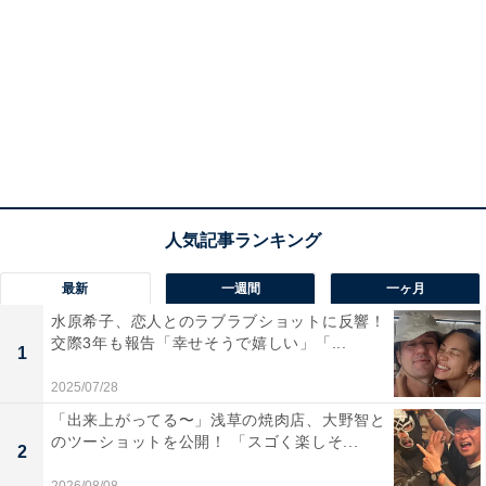
最新
一週間
一ヶ月
水原希子、恋人とのラブラブショットに反響！
交際3年も報告「幸せそうで嬉しい」「...
1
2025/07/28
「出来上がってる〜」浅草の焼肉店、大野智と
のツーショットを公開！ 「スゴく楽しそ...
2