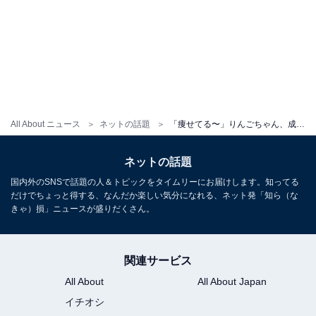
All About ニュース
ネットの話題
「痩せてる〜」りんごちゃん、成人式ショットに反響！ 「平成感がある」「リア・ディゾン？！」
ネットの話題
国内外のSNSで話題の人＆トピックをタイムリーにお届けします。知ってる
だけでちょっと得する、なんだか楽しい気分になれる、ネット発「知ら（な
きゃ）損」ニュースが盛りだくさん。
関連サービス
All About
All About Japan
イチオシ