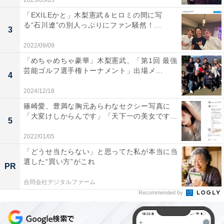
2023/03/03
「EXILEかと」木梨憲武＆ヒロミの間に写
る“石川遼”の別人っぷりにファン騒然！...
3
2022/09/09
「めちゃめちゃ豪華」木梨憲武、「第1回 最強
芸能ゴルフ選手権トーナメント」出場メ...
4
2024/12/18
篠崎愛、豊満な胸元あらわなセクシー写真に
「大変けしからんです」「天下一の美女です...
5
2022/01/05
「どうせ当たらない」と思ってた私が本当に当
選した“買い方”がこれ
PR
合同会社デジタルファーム
Recommended by