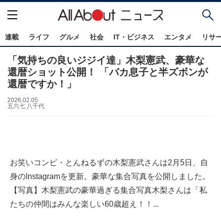
連載
ライフ
グルメ
社会
IT・ビジネス
エンタメ
リサ
「気持ちの良いジジイ達」木梨憲武、豪華な
還暦ショット公開！ 「バカ息子と半ズボンが
還暦ですか！」
2026.02.05
五六七 八千代
お笑いコンビ・とんねるずの木梨憲武さんは2月5日、自
身のInstagramを更新。豪華な集合写真を公開しました。
【写真】木梨憲武の豪華過ぎる集合写真木梨さんは「私
たちの仲間はみんな楽しい60歳超え！！...