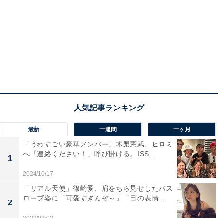
最新
一週間
一ヶ月
「うわすごい豪華メンバー」木梨憲武、ヒロミ
へ「連絡ください！」呼び掛ける。ISS...
1
2024/10/17
「リアル天使」篠崎愛、肩をちら見せしたバス
ローブ姿に「可愛すぎんぞ～」「目の表情...
2