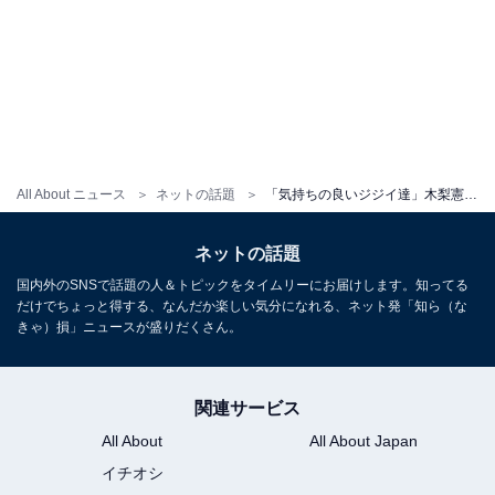
All About ニュース
ネットの話題
「気持ちの良いジジイ達」木梨憲武、豪華な還暦ショット公開！ 「バカ息子と半ズボンが還暦ですか！」
ネットの話題
国内外のSNSで話題の人＆トピックをタイムリーにお届けします。知ってる
だけでちょっと得する、なんだか楽しい気分になれる、ネット発「知ら（な
きゃ）損」ニュースが盛りだくさん。
関連サービス
All About
All About Japan
イチオシ