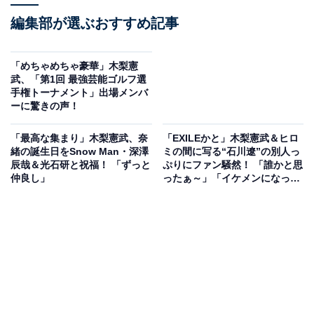
編集部が選ぶおすすめ記事
「めちゃめちゃ豪華」木梨憲
武、「第1回 最強芸能ゴルフ選
手権トーナメント」出場メンバ
ーに驚きの声！
「最高な集まり」木梨憲武、奈
「EXILEかと」木梨憲武＆ヒロ
緒の誕生日をSnow Man・深澤
ミの間に写る“石川遼”の別人っ
辰哉＆光石研と祝福！ 「ずっと
ぷりにファン騒然！ 「誰かと思
仲良し」
ったぁ～」「イケメンになって
てビックリ!!」