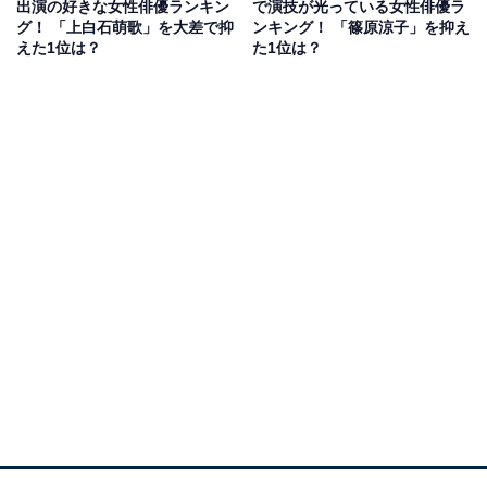
出演の好きな女性俳優ランキン
で演技が光っている女性俳優ラ
杉咲さんは、古着屋でアルバイトしながら3冊目の作品
グ！ 「上白石萌歌」を大差で抑
ンキング！ 「篠原涼子」を抑え
を執筆中の小説家・土田文菜を担当。文菜の彼氏・佐伯
えた1位は？
た1位は？
ゆきおを成田凌さん、文菜に思いを寄せる早瀬小太郎は
岡山天音さんが演じています。
そのほかには倉悠貴さん、細田佳央太さんなどが出演。
個性派の俳優が多く作品に参加し、独特な世界観を作り
上げています。
回答者からは、「杉咲花ちゃんと成田凌くんの絡みがみ
れてうれしい」（30代女性／神奈川県）、「メインキャ
ラだけでなく、サブキャラも安定した方がそろっている
ように感じます」（40代女性／宮城県）、「地味に良い
キャストがそろっていると思います」（50代女性／青森
県）などの意見が寄せられました。