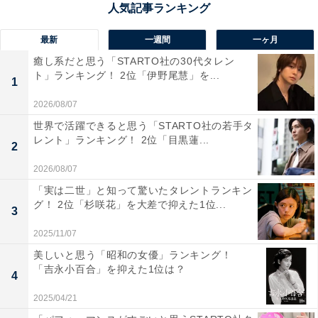
『冬のなんかさ、春のなんかね』に関する商品をAmazonで見る
最新
一週間
一ヶ月
癒し系だと思う「STARTO社の30代タレン
ト」ランキング！ 2位「伊野尾慧」を...
1
2026/08/07
世界で活躍できると思う「STARTO社の若手タ
レント」ランキング！ 2位「目黒蓮...
2
2026/08/07
「実は二世」と知って驚いたタレントランキン
グ！ 2位「杉咲花」を大差で抑えた1位...
3
2025/11/07
美しいと思う「昭和の女優」ランキング！
「吉永小百合」を抑えた1位は？
1位：『パンチドランク・ウーマン -脱獄まであと
4
××日-』／93票
2025/04/21