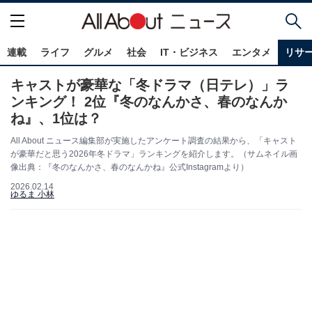
連載
ライフ
グルメ
社会
IT・ビジネス
エンタメ
リサ
キャストが豪華な「冬ドラマ（日テレ）」ラ
ンキング！ 2位『冬のなんかさ、春のなんか
ね』、1位は？
All About ニュース編集部が実施したアンケート調査の結果から、「キャスト
が豪華だと思う2026年冬ドラマ」ランキングを紹介します。（サムネイル画
像出典：『冬のなんかさ、春のなんかね』公式Instagramより）
2026.02.14
ゆるま 小林