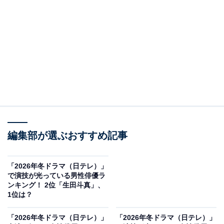
View this post on Instagram
編集部が選ぶおすすめ記事
「2026年冬ドラマ（日テレ）」
2位には『冬のなんかさ、春のなんかね』（日本テレビ
で演技が光っている男性俳優ラ
ンキング！ 2位「生田斗真」、
系）が選ばれました。水曜ドラマとして放送中の作品
1位は？
で、主演は杉咲花さんが務めています。
「2026年冬ドラマ（日テレ）」
「2026年冬ドラマ（日テレ）」