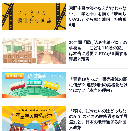
東野圭吾や湊かなえだけじゃな
い、「業と罪」を描く『映画ち
いかわ』から強く連想した映画
8選
1位には『パンチドランク・ウーマン -脱獄まであと××
日-』（日本テレビ系）が選ばれました。日曜ドラマとし
20年間「駆け込み実績ゼロ」の
て放送中の作品で、篠原涼子さんが主演を務めていま
学校も…「こども110番の家」
す。
は本当に必要？ PTAが直面する
理想と現実
同作は、海外の実話に着想を得て描かれる、女性刑務官
と男性受刑者が一緒に脱獄して逃亡するオリジナルスト
「青春18きっぷ」販売激減の裏
に何が？ 連続利用の厳格化だけ
ーリーの「脱獄サスペンス」。まじめなベテラン女性刑
ではない「本当の理由」
務官・冬木こずえを篠原さんが演じ、強盗殺人の罪で起
訴された日下怜治をSixTONESのジェシーさんが担当し
ています。
「移民」に冷たいのはどっちな
のか？ スイスの厳格過ぎる学歴
選別と、日本の曖昧過ぎる外国
そのほかには、藤木直人さん、河内大和さん、宇梶剛士
人政策