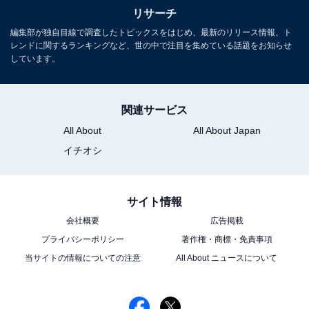
元テレビ局スタッフ
リサーチ
長年に渡ってテレビ局でバラエティー番組、情報番組などを制作。
編集部が独自目線で調査したトピックスをはじめ、最新のリリース情報、ト
レンドに関するランキングなど、世の中で注目を集めている話題をお知らせ
その後、フリーランスの編集・ライターに転身。芸能情報に精通
しています。
し、週刊誌、ネットニュースでテレビや芸能人に関するコラムなど
...続きを読む
を執筆。編集プロダクション「ゆるま」を立ち上げる。
関連サービス
6位までの全ランキング結果を見
次ページ
All About
All About Japan
る
イチオシ
サイト情報
会社概要
広告掲載
プライバシーポリシー
著作権・商標・免責事項
当サイトの情報についての注意
All About ニュースについて