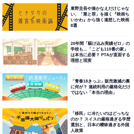
東野圭吾や湊かなえだけじゃな
い、「業と罪」を描く『映画ち
いかわ』から強く連想した映画
8選
20年間「駆け込み実績ゼロ」の
学校も…「こども110番の家」
1位は成田凌さんでした。成田さんは、水曜ドラマ『冬
は本当に必要？ PTAが直面する
のなんかさ、春のなんかね』（日本テレビ系）に出演し
理想と現実
ています。
「青春18きっぷ」販売激減の裏
杉咲花さんが主演を務め、古着屋でアルバイトをしなが
に何が？ 連続利用の厳格化だけ
ら作品を執筆中の小説家・土田文菜を担当。成田さん
ではない「本当の理由」
は、文菜の現在の彼氏で美容師の佐伯ゆきおを演じてい
ます。杉咲さんと成田さんは、NHK連続テレビ小説『お
「移民」に冷たいのはどっちな
ちょやん』でも共演しているので、コンビネーションが
のか？ スイスの厳格過ぎる学歴
選別と、日本の曖昧過ぎる外国
抜群です。
人政策