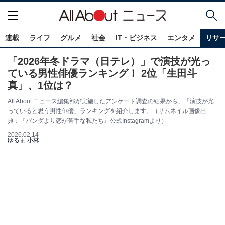
連載
ライフ
グルメ
社会
IT・ビジネス
エンタメ
リサ
「2026年冬ドラマ（日テレ）」で演技が光っ
ている男性俳優ランキング！ 2位「生田斗
真」、1位は？
All About ニュース編集部が実施したアンケート調査の結果から、「演技が光
っていると思う男性俳優」ランキングを紹介します。（サムネイル画像出
典：『パンダより恋が苦手な私たち』公式Instagramより）
2026.02.14
ゆるま 小林