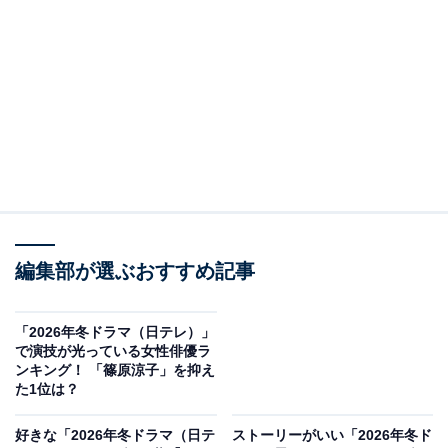
View this post on Instagram
編集部が選ぶおすすめ記事
2位は生田斗真さんでした。生田さんは、土曜ドラマ
『パンダより恋が苦手な私たち』（日本テレビ系）で上
「2026年冬ドラマ（日テレ）」
白石萌歌さんとダブル主演を務めています。
で演技が光っている女性俳優ラ
ンキング！ 「篠原涼子」を抑え
た1位は？
ドラマは、瀬那和章さんの同名小説が原作で、動物の求
愛行動から幸せに生きるためのヒントを学ぶ新感覚のア
好きな「2026年冬ドラマ（日テ
ストーリーがいい「2026年冬ド