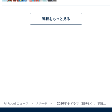
文菜を取り巻くさまざまな男性が出演する作品の中で、
成田さんはやさしく思いやりのあるゆきおを自然体の演
連載をもっと見る
技で表現しています。
回答者からは、「感情の揺れを細かく表現するのが上手
で、静かなシーンでも存在感があります」（40代男性／
北海道）、「すごく自然体で演技っぽくないところがす
ごくいい」（20代女性／福岡県）、「あまり特徴のない
役なのに、人となりがなんとなく伝わってくるようなそ
んな演技をしている」（30代女性／東京都）などの意見
が寄せられました。
All About ニュース
リサーチ
「2026年冬ドラマ（日テレ）」で演技が光っている男性俳優ランキング！ 2位「生田斗真」、1位は？
成田凌さんに関する商品をAmazonで見る