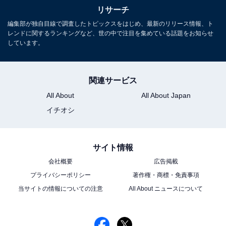
リサーチ
編集部が独自目線で調査したトピックスをはじめ、最新のリリース情報、ト
レンドに関するランキングなど、世の中で注目を集めている話題をお知らせ
※回答者コメントは原文ママです
しています。
この記事の執筆者：
ゆるま 小林
関連サービス
元テレビ局スタッフ
All About
All About Japan
長年に渡ってテレビ局でバラエティー番組、情報番組などを制作。
イチオシ
その後、フリーランスの編集・ライターに転身。芸能情報に精通
し、週刊誌、ネットニュースでテレビや芸能人に関するコラムなど
...続きを読む
を執筆。編集プロダクション「ゆるま」を立ち上げる。
サイト情報
会社概要
広告掲載
9位までの全ランキング結果を見
次ページ
プライバシーポリシー
著作権・商標・免責事項
る
当サイトの情報についての注意
All About ニュースについて