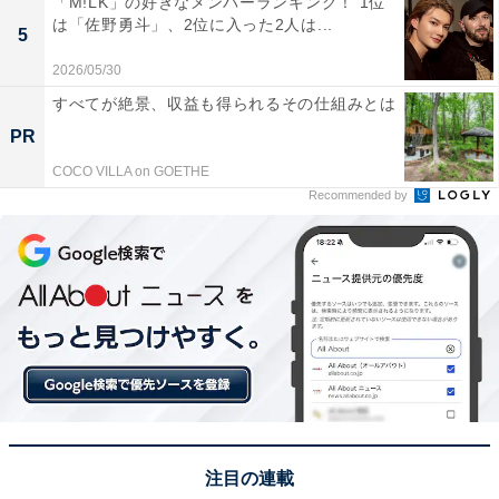
「M!LK」の好きなメンバーランキング！ 1位
1位：成田凌『冬のなんかさ、春のなんかね』／64
は「佐野勇斗」、2位に入った2人は...
5
票
2026/05/30
すべてが絶景、収益も得られるその仕組みとは
PR
COCO VILLA on GOETHE
Recommended by
View this post on Instagram
注目の連載