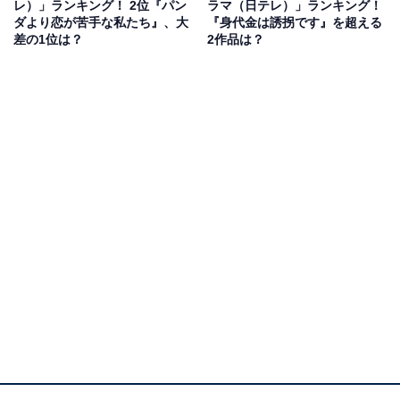
レ）」ランキング！ 2位『パン
ラマ（日テレ）」ランキング！
カデミック・ラブコメディー作品。生田さんは、動物に
ダより恋が苦手な私たち』、大
『身代金は誘拐です』を超える
しか興味がない「変人動物学者」の椎堂司を演じていま
差の1位は？
2作品は？
す。
椎堂はエキセントリックな性格で、普段は無口なのに動
物についてはテンションが上がり饒舌（じょうぜつ）に
なるキャラクター。変人役を生田さんが抜群の演技力で
コミカルに演じ、高い人気を得ています。
回答者からは、「個性的な役をやる生田斗真はいきいき
している」（40代女性／兵庫県）、「ひと癖ある感じを
すんなり演じているから」（30代女性／神奈川県）、
「最近、ベテランになってきて存在感が増している」
（50代男性／長崎県）などの意見が寄せられました。