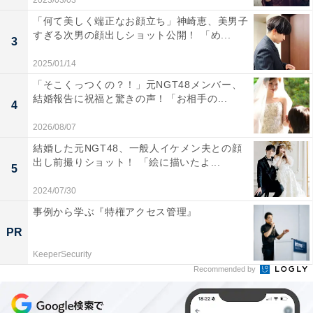
2023/03/03
「何て美しく端正なお顔立ち」神崎恵、美男子
すぎる次男の顔出しショット公開！ 「め...
3
2025/01/14
「そこくっつくの？！」元NGT48メンバー、
結婚報告に祝福と驚きの声！「お相手の...
4
2026/08/07
結婚した元NGT48、一般人イケメン夫との顔
出し前撮りショット！ 「絵に描いたよ...
5
2024/07/30
事例から学ぶ『特権アクセス管理』
PR
KeeperSecurity
Recommended by