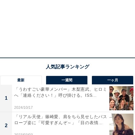
最新
一週間
一ヶ月
「うわすごい豪華メンバー」木梨憲武、ヒロミ
へ「連絡ください！」呼び掛ける。ISS...
1
2024/10/17
「リアル天使」篠崎愛、肩をちら見せしたバス
ローブ姿に「可愛すぎんぞ～」「目の表情...
2