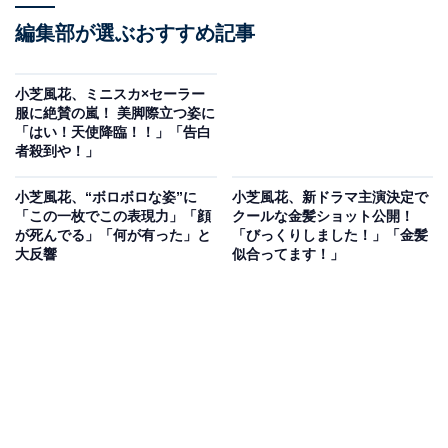
編集部が選ぶおすすめ記事
小芝風花、ミニスカ×セーラー
服に絶賛の嵐！ 美脚際立つ姿に
「はい！天使降臨！！」「告白
者殺到や！」
小芝風花、“ボロボロな姿”に
小芝風花、新ドラマ主演決定で
「この一枚でこの表現力」「顔
クールな金髪ショット公開！
が死んでる」「何が有った」と
「びっくりしました！」「金髪
大反響
似合ってます！」