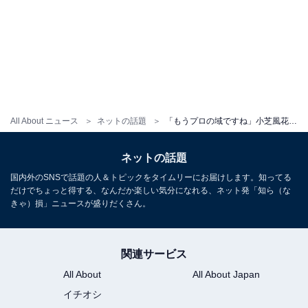
All About ニュース
ネットの話題
「もうプロの域ですね」小芝風花、「今までで1番の大作」な編みもの作品披露！ 「既製品かと思いました」
ネットの話題
国内外のSNSで話題の人＆トピックをタイムリーにお届けします。知ってる
だけでちょっと得する、なんだか楽しい気分になれる、ネット発「知ら（な
きゃ）損」ニュースが盛りだくさん。
関連サービス
All About
All About Japan
イチオシ