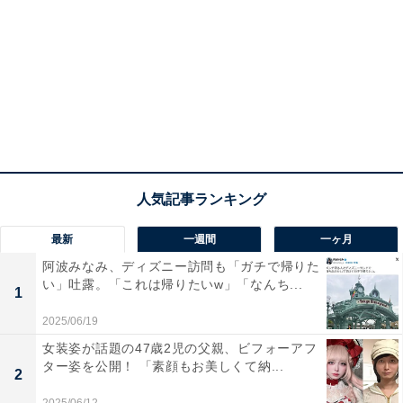
最新
一週間
一ヶ月
阿波みなみ、ディズニー訪問も「ガチで帰りた
い」吐露。「これは帰りたいw」「なんち...
1
2025/06/19
女装姿が話題の47歳2児の父親、ビフォーアフ
ター姿を公開！ 「素顔もお美しくて納...
2