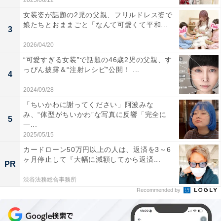
2025/06/12
女装姿が話題の2児の父親、フリルドレス姿で
娘たちとおままごと「なんて可愛くて平和...
3
2026/04/20
“可愛すぎる女装”で話題の46歳2児の父親、す
っぴん披露＆“注射レシピ”公開！ ...
4
2024/09/28
「ちいかわに謝ってください」阿波みな
み、“体型がちいかわ”な写真に反響「完全に
5
一...
2025/05/15
カードローン50万円以上の人は、返済を3～6
ヶ月停止して『大幅に減額してから返済...
PR
渋谷法務総合事務所
Recommended by