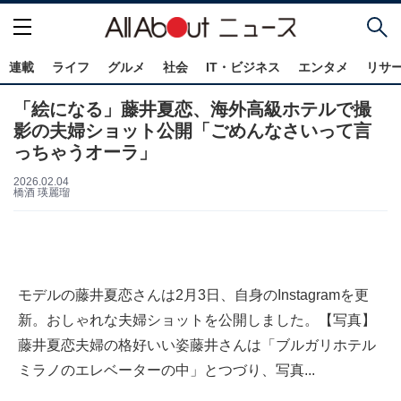
連載
ライフ
グルメ
社会
IT・ビジネス
エンタメ
リサ
「絵になる」藤井夏恋、海外高級ホテルで撮
影の夫婦ショット公開「ごめんなさいって言
っちゃうオーラ」
2026.02.04
橋酒 瑛麗瑠
モデルの藤井夏恋さんは2月3日、自身のInstagramを更
新。おしゃれな夫婦ショットを公開しました。【写真】
藤井夏恋夫婦の格好いい姿藤井さんは「ブルガリホテル
ミラノのエレベーターの中」とつづり、写真...