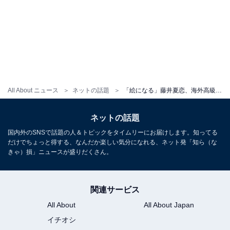
All About ニュース
ネットの話題
「絵になる」藤井夏恋、海外高級ホテルで撮影の夫婦ショット公開「ごめんなさいって言っちゃうオーラ」
ネットの話題
国内外のSNSで話題の人＆トピックをタイムリーにお届けします。知ってる
だけでちょっと得する、なんだか楽しい気分になれる、ネット発「知ら（な
きゃ）損」ニュースが盛りだくさん。
関連サービス
All About
All About Japan
イチオシ