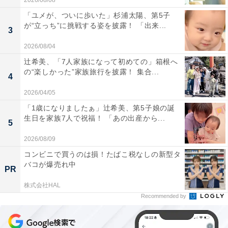
2026/08/08
「ユメが、ついに歩いた」杉浦太陽、第5子
が“立っち”に挑戦する姿を披露！ 「出来...
3
2026/08/04
辻希美、「7人家族になって初めての」箱根へ
の“楽しかった”家族旅行を披露！ 集合...
4
2026/04/05
「1歳になりましたぁ」辻希美、第5子娘の誕
生日を家族7人で祝福！ 「あの出産から...
5
2026/08/09
コンビニで買うのは損！たばこ税なしの新型タ
バコが爆売れ中
PR
株式会社HAL
Recommended by