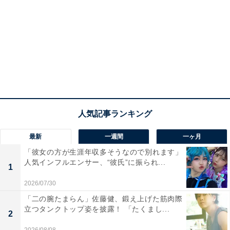
最新
一週間
一ヶ月
「彼女の方が生涯年収多そうなので別れます」
人気インフルエンサー、“彼氏”に振られ...
1
2026/07/30
「二の腕たまらん」佐藤健、鍛え上げた筋肉際
立つタンクトップ姿を披露！ 「たくまし...
2