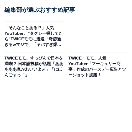
編集部が選ぶおすすめ記事
「そんなことある!?」人気
YouTuber、“タクシー探してた
ら”TWICEモモに遭遇「奇跡過
ぎるwマジで」「ヤバすぎ爆
笑」
TWICEモモ、すっぴんで日本を
TWICE・モモ、人気
満喫？ 日本語投稿が話題「ああ
YouTuber「マーキュリー商
あああ鬼かわいいよォ」「にほ
事」作成のバースデー広告とツ
んごォっ！」
ーショット披露！