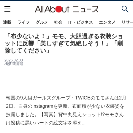
連載
ライフ
グルメ
社会
IT・ビジネス
エンタメ
リサ
「布少ないよ！」モモ、大胆過ぎる衣装ショ
ットに反響「美しすぎて気絶しそう！」「削
除してください」
2026.02.03
橋酒 瑛麗瑠
韓国の9人組ガールズグループ・TWICEのモモさんは2月
2日、自身のInstagramを更新。布面積が少ない衣装姿を
披露しました。【写真】背中丸見えショット!?モモさん
は投稿に黒いハートの絵文字を添え...