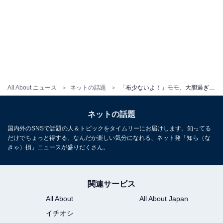
All About ニュース
ネットの話題
「布少ないよ！」モモ、大胆過ぎる衣装ショットに反響「美しすぎて気絶しそう！」「削除してください」
ネットの話題
国内外のSNSで話題の人＆トピックをタイムリーにお届けします。知ってる
だけでちょっと得する、なんだか楽しい気分になれる、ネット発「知ら（な
きゃ）損」ニュースが盛りだくさん。
関連サービス
All About
All About Japan
イチオシ