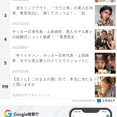
2023/08/04
「逆カミングアウト」『ラヴ上等』の美人出演
者、整形告白に「潔くてカッコよ！」「好...
3
2025/12/18
サッカー日本代表・上田綺世、美人モデル妻と
の結婚式ショット披露！ 「美男美女」「...
4
2023/06/27
「年々イケメン」サッカー日本代表・上田綺
世、モデル美人妻とのクリスマスショットに...
5
2025/12/26
【宝くじ】このままの買い方で、本当に当たる
と思いますか
PR
合同会社デジタルファーム
Recommended by