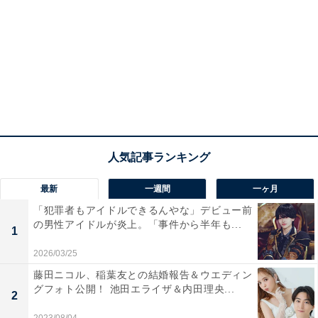
最新
一週間
一ヶ月
「犯罪者もアイドルできるんやな」デビュー前
の男性アイドルが炎上。「事件から半年も...
1
2026/03/25
藤田ニコル、稲葉友との結婚報告＆ウエディン
グフォト公開！ 池田エライザ＆内田理央...
2