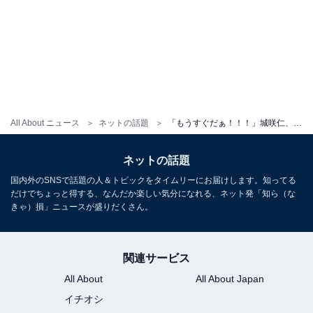
All About ニュース
ネットの話題
「もうすぐだぁ！！！」城咲仁、美人妻のマタニティフォト公開！ 愛犬の姿も「素敵なフォト」「最高」
ネットの話題
国内外のSNSで話題の人＆トピックをタイムリーにお届けします。知ってる
だけでちょっと得する、なんだか楽しい気分になれる、ネット発「知ら（な
きゃ）損」ニュースが盛りだくさん。
関連サービス
All About
All About Japan
イチオシ