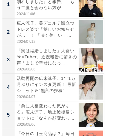
別れしました』と報告。「も
は」高
1
1
う二度と会わない方が...
災地を
「カ...
2024/11/06
2026/08/0
広末涼子、美デコルテ際立つ
「女の
ドレス姿で「嬉しいお知らせ
介、バ
2
2
が…」！ 「凄く美しい」
らのプレ
「透...
愛...
2024/07/12
2026/08/0
「実は結婚しました」大食い
「脚が
YouTuber、近況報告に驚きの
横川尚
3
3
声「まじで幸せになっ...
ムキな姿
刃...
2026/08/06
2026/08/0
活動再開の広末涼子、1年1カ
「え、
月ぶりにインスタ更新！ 最新
芸人、2
4
4
ショット＆“無言の投稿”...
エットに
2026/04/07
2026/08/0
「急に人相変わった気がす
「脳がバ
る」広末涼子、地上波復帰シ
装姿が話
5
5
ョットに「なんか顔変わっ
のお父さ
た」の...
2026/08/06
2026/08/0
「今日の目玉商品は？」毎日
全国の