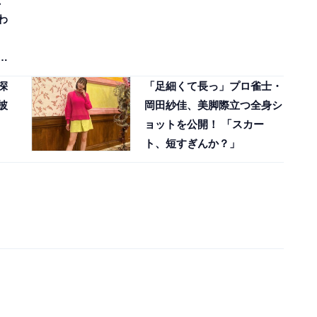
わ
で
深
「足細くて長っ」プロ雀士・
披
岡田紗佳、美脚際立つ全身シ
ョットを公開！ 「スカー
ト、短すぎんか？」