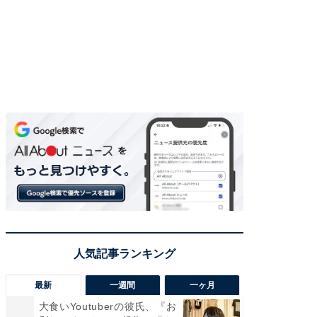
最新
一週間
一ヶ月
大食いYoutuberの彼氏、『お
「さす