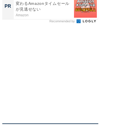
変わるAmazonタイムセール
付きの
PR
PR
が見逃せない
Amazon
COCO VIL
Recommended by