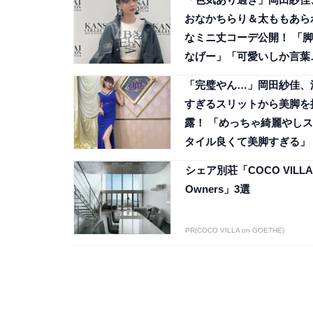
おなかちらり＆太ももあら
なミニ丈コーデ公開！ 「脚
なげー」「可愛いしか言葉
ない」
「完璧やん…」岡田紗佳、
すぎるスリットから美脚を
露！ 「めっちゃ綺麗やしス
タイル良くて美脚すぎる」
シェア別荘「COCO VILLA
Owners」3選
PR(COCO VILLA on GOETHE)