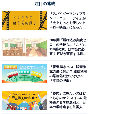
注目の連載
『スパイダーマン：ブラ
ンド・ニュー・デイ』が
「史上もっとも優しいヒ
ーロー映画」になった理
由。予習したい作品は？
20年間「駆け込み実績ゼ
ロ」の学校も…「こども
110番の家」は本当に必
要？ PTAが直面する理想
と現実
「青春18きっぷ」販売激
減の裏に何が？ 連続利用
の厳格化だけではない
「本当の理由」
「移民」に冷たいのはど
っちなのか？ スイスの厳
格過ぎる学歴選別と、日
本の曖昧過ぎる外国人政
策