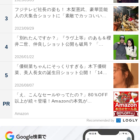
2023/03/03
フジテレビ社長の姿も！ 木梨憲武、豪華芸能
人の大集合ショットに「素敵でカッコいい...
3
2023/09/29
「別れたんですか？」『ラヴ上等』のあも＆櫻
井二世、仲良しショット公開も破局？ 「...
4
2026/01/22
「優樹菜ちゃんにそっくりすぎる」木下優樹
菜、美人長女の誕生日ショット公開！「14...
5
2026/08/07
「え、こんなセールやってたの？」80％OFF
以上が続々登場！Amazonの本気が...
PR
Amazon
Recommended by