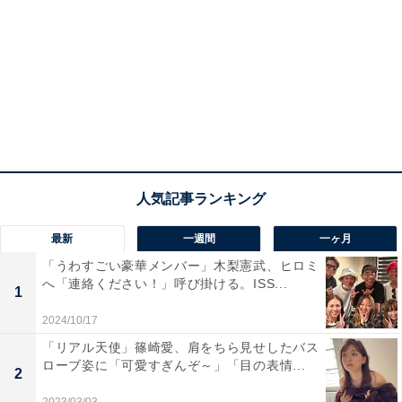
最新
一週間
一ヶ月
「うわすごい豪華メンバー」木梨憲武、ヒロミ
へ「連絡ください！」呼び掛ける。ISS...
1
2024/10/17
「リアル天使」篠崎愛、肩をちら見せしたバス
ローブ姿に「可愛すぎんぞ～」「目の表情...
2