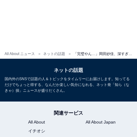
All About ニュース
ネットの話題
「完璧やん…」岡田紗佳、深すぎるスリットから美脚を披露！ 「めっちゃ綺麗やしスタイル良くて美脚すぎる」
ネットの話題
国内外のSNSで話題の人＆トピックをタイムリーにお届けします。知ってる
だけでちょっと得する、なんだか楽しい気分になれる、ネット発「知ら（な
きゃ）損」ニュースが盛りだくさん。
関連サービス
All About
All About Japan
イチオシ