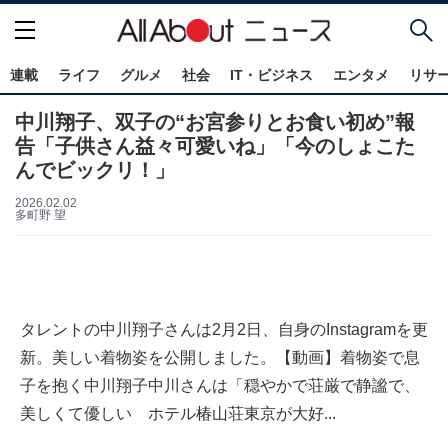
連載
ライフ
グルメ
社会
IT・ビジネス
エンタメ
リサ
中川翔子、双子の“お宮参りとお食い初め”報
告「子供さん益々可愛いね」「今のしょこた
んでビックリ！」
2026.02.02
多町野 望
タレントの中川翔子さんは2月2日、自身のInstagramを更
新。美しい着物姿を公開しました。【動画】着物姿で息
子を抱く中川翔子中川さんは「穏やかで荘厳で静謐で、
美しくて優しい ホテル椿山荘東京が大好...