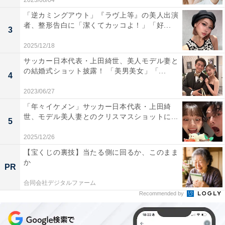
2023/08/04
「逆カミングアウト」『ラヴ上等』の美人出演
者、整形告白に「潔くてカッコよ！」「好...
3
2025/12/18
サッカー日本代表・上田綺世、美人モデル妻と
の結婚式ショット披露！ 「美男美女」「...
4
2023/06/27
「年々イケメン」サッカー日本代表・上田綺
世、モデル美人妻とのクリスマスショットに...
5
2025/12/26
【宝くじの裏技】当たる側に回るか、このまま
か
PR
合同会社デジタルファーム
Recommended by