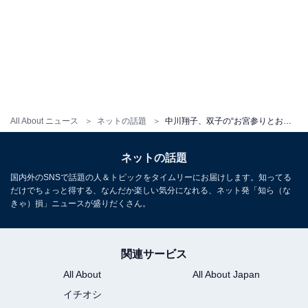
All About ニュース
ネットの話題
中川翔子、双子の“お宮参りとお食い初め”報告「子供さん益々可愛いね」「今のしょこたんでビックリ！」
ネットの話題
国内外のSNSで話題の人＆トピックをタイムリーにお届けします。知ってる
だけでちょっと得する、なんだか楽しい気分になれる、ネット発「知ら（な
きゃ）損」ニュースが盛りだくさん。
関連サービス
All About
All About Japan
イチオシ