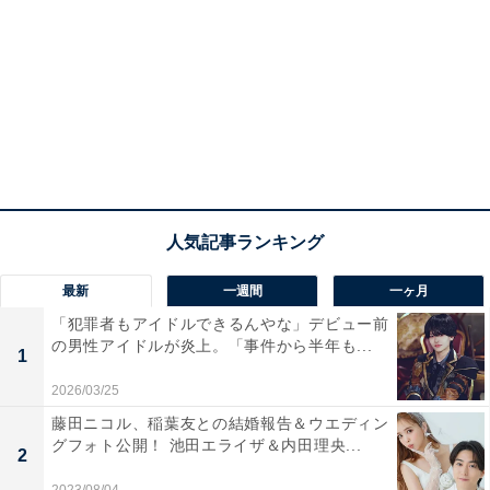
最新
一週間
一ヶ月
「犯罪者もアイドルできるんやな」デビュー前
の男性アイドルが炎上。「事件から半年も...
1
2026/03/25
藤田ニコル、稲葉友との結婚報告＆ウエディン
グフォト公開！ 池田エライザ＆内田理央...
2