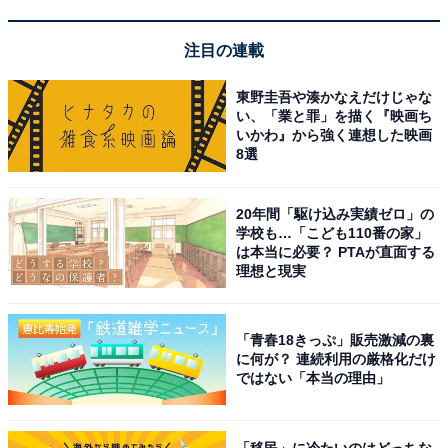
注目の連載
東野圭吾や湊かなえだけじゃな
い、「業と罪」を描く『映画ち
いかわ』から強く連想した映画
8選
20年間「駆け込み実績ゼロ」の
学校も…「こども110番の家」
は本当に必要？ PTAが直面する
理想と現実
次ページ
正解を見る
「青春18きっぷ」販売激減の裏
に何が？ 連続利用の厳格化だけ
ではない「本当の理由」
「移民」に冷たいのはどっちな