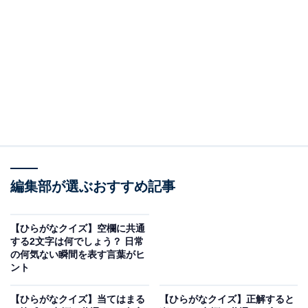
□に共通するひらがなは？
次の言葉に共通して入るひらがなを考えてみましょう。
こま□□
□□いっと
□□やま
か□□し
編集部が選ぶおすすめ記事
ヒント：北極圏に近い地域で暮らす先住民族の呼び名と
【ひらがなクイズ】空欄に共通
いえば？
する2文字は何でしょう？ 日常
の何気ない瞬間を表す言葉がヒ
ント
関連記事
【ひらがなクイズ】当てはまる
【ひらがなクイズ】正解すると
【ひらがなクイズ】解けると楽しい！ 共通する2文字を