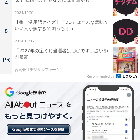
味？ 韓国語が得意な人には簡単かも？
4
2024/10/01
【推し活用語クイズ】「DD」はどんな意味？
いい人が多すぎて困っちゃう……
5
2024/10/05
「2027年の宝くじ当選者は〇〇です」占い師
が暴露
PR
合同会社デジタルファーム
Recommended by
【ひらがなクイズ】解けると爽快！ 空欄に共通する「2
文字」を1分以内で埋めてみよう