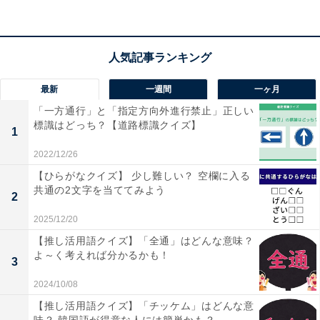
最新
一週間
一ヶ月
「一方通行」と「指定方向外進行禁止」正しい
標識はどっち？【道路標識クイズ】
1
2022/12/26
【ひらがなクイズ】 少し難しい？ 空欄に入る
共通の2文字を当ててみよう
2
2025/12/20
【推し活用語クイズ】「全通」はどんな意味？
【ひらがなクイズ】共通する2文字を埋めてみよう！ キ
よ～く考えれば分かるかも！
3
ッチンで見かけるものや街の名前もヒント
2024/10/08
【推し活用語クイズ】「チッケム」はどんな意