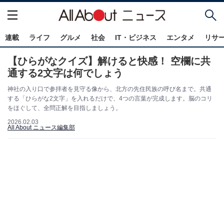
連載
ライフ
グルメ
社会
IT・ビジネス
エンタメ
リサ
【ひらがなクイズ】解けると快感！ 空欄に共
通する2文字は何でしょう
神社の入り口で参拝者を見守る像から、北方の先住民族の呼び名まで。共通
する「ひらがな2文字」を入れるだけで、4つの言葉が完成します。脳のコリ
をほぐして、全問正解を目指しましょう。
2026.02.03
All About ニュース編集部