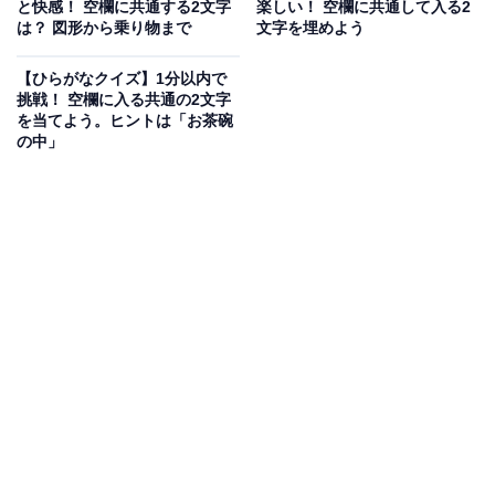
と快感！ 空欄に共通する2文字
楽しい！ 空欄に共通して入る2
埋めてみよう！ 丸いものから食卓の定番まで
は？ 図形から乗り物まで
文字を埋めよう
【ひらがなクイズ】1分以内で
挑戦！ 空欄に入る共通の2文字
を当てよう。ヒントは「お茶碗
の中」
【ひらがなクイズ】4語に共通する2文字は？ 日常の風景
に隠れた言葉がヒントです