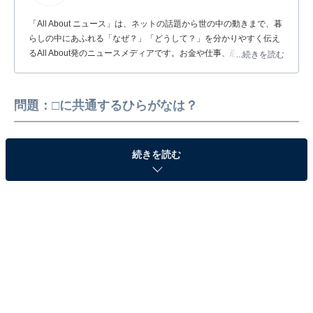
「All About ニュース」は、ネットの話題から世の中の動きまで、暮
らしの中にあふれる「なぜ？」「どうして？」を分かりやすく伝え
るAll About発のニュースメディアです。お金や仕事、恋愛、ITに関
...続きを読む
する疑問に対して専門家が分かりやすく回答するほか、エンタメ情
報やSNSで話題のトピックスを紹介しています。
問題：□に共通するひらがなは？
続きを読む