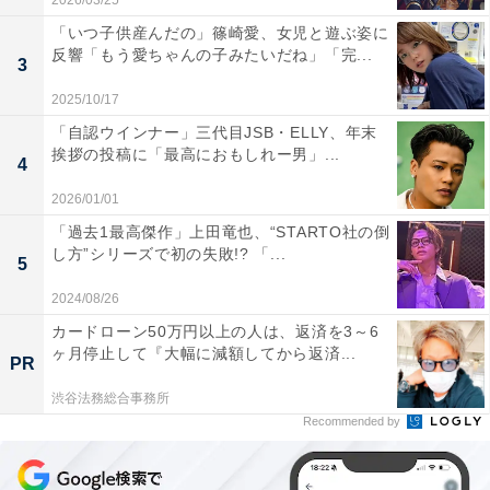
2026/03/25
「いつ子供産んだの」篠崎愛、女児と遊ぶ姿に
反響「もう愛ちゃんの子みたいだね」「完...
3
2025/10/17
「自認ウインナー」三代目JSB・ELLY、年末
挨拶の投稿に「最高におもしれー男」...
4
2026/01/01
「過去1最高傑作」上田竜也、“STARTO社の倒
し方”シリーズで初の失敗!? 「...
5
2024/08/26
カードローン50万円以上の人は、返済を3～6
ヶ月停止して『大幅に減額してから返済...
PR
渋谷法務総合事務所
Recommended by