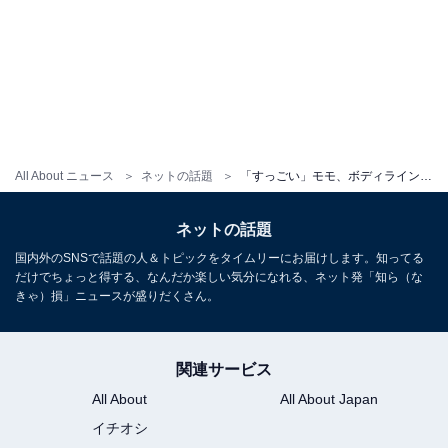
All About ニュース
ネットの話題
「すっごい」モモ、ボディライン際立つ姿を披露！ 「キャットウーマン(本物)」「ヨル・フォージャーみたい」
ネットの話題
国内外のSNSで話題の人＆トピックをタイムリーにお届けします。知ってる
だけでちょっと得する、なんだか楽しい気分になれる、ネット発「知ら（な
きゃ）損」ニュースが盛りだくさん。
関連サービス
All About
All About Japan
イチオシ