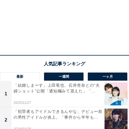
最新
一週間
一ヶ月
「結婚しまーす」上田竜也、石井杏奈との“夫
婦ショット”公開「通知欄みて震えた」「...
1
2025/11/27
「犯罪者もアイドルできるんやな」デビュー前
の男性アイドルが炎上。「事件から半年も...
2