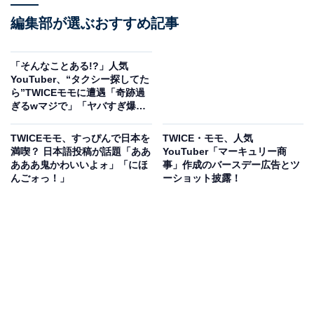
編集部が選ぶおすすめ記事
「そんなことある!?」人気
YouTuber、“タクシー探してた
ら”TWICEモモに遭遇「奇跡過
ぎるwマジで」「ヤバすぎ爆
笑」
TWICEモモ、すっぴんで日本を
TWICE・モモ、人気
満喫？ 日本語投稿が話題「ああ
YouTuber「マーキュリー商
あああ鬼かわいいよォ」「にほ
事」作成のバースデー広告とツ
んごォっ！」
ーショット披露！