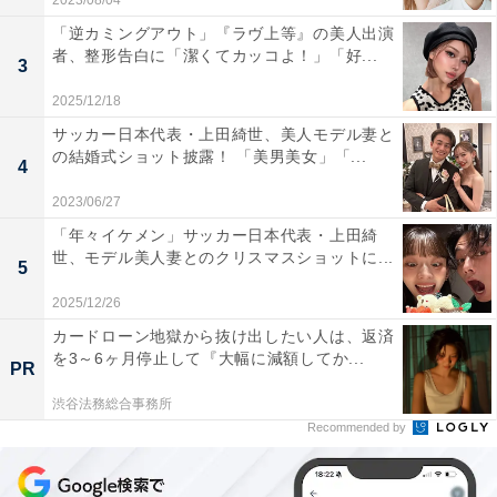
2023/08/04
「逆カミングアウト」『ラヴ上等』の美人出演
者、整形告白に「潔くてカッコよ！」「好...
3
2025/12/18
サッカー日本代表・上田綺世、美人モデル妻と
の結婚式ショット披露！ 「美男美女」「...
4
2023/06/27
「年々イケメン」サッカー日本代表・上田綺
世、モデル美人妻とのクリスマスショットに...
5
2025/12/26
カードローン地獄から抜け出したい人は、返済
を3～6ヶ月停止して『大幅に減額してか...
PR
渋谷法務総合事務所
Recommended by