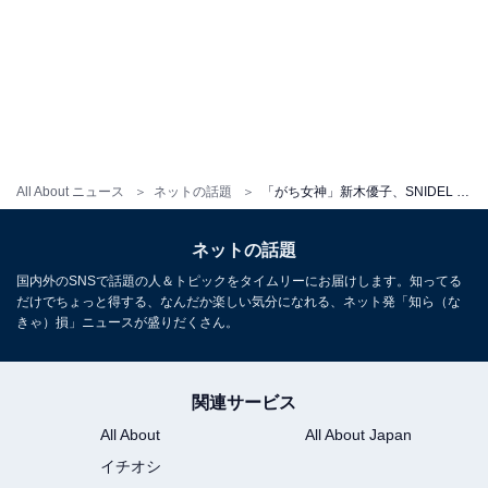
All About ニュース
ネットの話題
「がち女神」新木優子、SNIDEL HOMEとのコラボアイテムで美脚を披露！ 「どれも本当にかわいいすぎる」
ネットの話題
国内外のSNSで話題の人＆トピックをタイムリーにお届けします。知ってる
だけでちょっと得する、なんだか楽しい気分になれる、ネット発「知ら（な
きゃ）損」ニュースが盛りだくさん。
関連サービス
All About
All About Japan
イチオシ