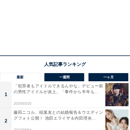
最新
一週間
一ヶ月
「犯罪者もアイドルできるんやな」デビュー前
の男性アイドルが炎上。「事件から半年も...
1
2026/03/25
藤田ニコル、稲葉友との結婚報告＆ウエディン
グフォト公開！ 池田エライザ＆内田理央...
2