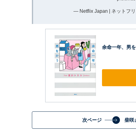
— Netflix Japan | ネットフ
余命一年、男を
次ページ
柴咲