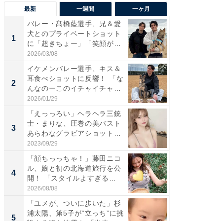
最新
一週間
一ヶ月
バレー・髙橋藍選手、兄＆愛
「さす
犬とのプライベートショット
は」高
1
1
に「超きちょー」「笑顔が見
災地を
れ...
「カ...
2026/03/08
2026/08/0
イケメンバレー選手、キス＆
「え、
耳食べショットに反響！ 「な
芸人、2
2
2
んなのーこのイチャイチャ
エットに
感...
2026/01/29
2026/08/0
「えっっろい」ヘラヘラ三銃
「脚が
士・まりな、圧巻の美バスト
横川尚
3
3
あらわなグラビアショット公
ムキな姿
開...
刃...
2023/09/29
2026/08/0
「顔ちっっちゃ！」藤田ニコ
「脳がバ
ル、娘と初の北海道旅行を公
装姿が話
4
4
開！ 「スタイルよすぎる
のお父さ
よ〜...
2026/08/08
2026/08/0
「ユメが、ついに歩いた」杉
「急に
浦太陽、第5子が“立っち”に挑
る」広
5
5