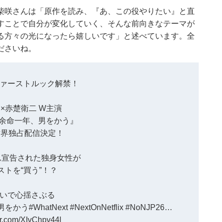
柴咲さんは「原作を読み、『あ、この役やりたい』と直
すことで自分が変化していく、そんな前向きなテーマが
る方々の光になったら嬉しいです」と述べています。全
ださいね。
ァーストルック解禁！
×赤楚衛二 W主演
映画『余命一年、男をかう』
年世界独占配信決定！
ん宣告された独身女性が
ストを“買う”！？
いで心揺さぶる
男をかう
#WhatNext
#NextOnNetflix
#NoNJP26
…
ter.com/XIvChpv44l