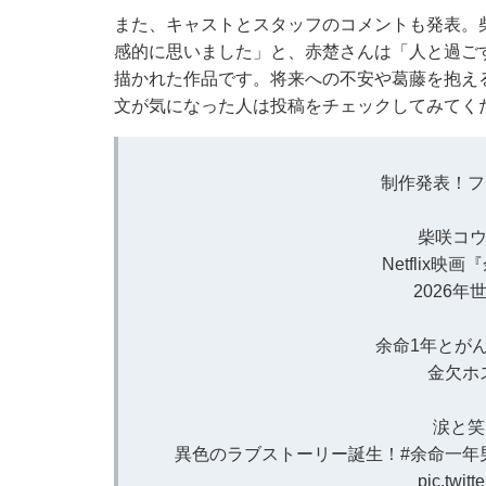
また、キャストとスタッフのコメントも発表。
感的に思いました」と、赤楚さんは「人と過ご
描かれた作品です。将来への不安や葛藤を抱え
文が気になった人は投稿をチェックしてみてく
制作発表！フ
柴咲コウ
Netflix
2026
余命1年とが
金欠ホ
涙と笑
異色のラブストーリー誕生！
#余命一年
pic.twit