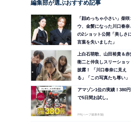
編集部が選ぶおすすめ記事
「顔めっちゃ小さい」柴咲
ウ、金髪になった川口春奈
の2ショット公開「美しさ
言葉を失いました」
上白石萌歌、山田裕貴＆赤
衛二と仲良しスリーショッ
披露！ 「川口春奈に見え
る」「この写真たち尊い」
アマゾン1位の実績！380円
で5日間お試し。
PR(ハーブ健康本舗)