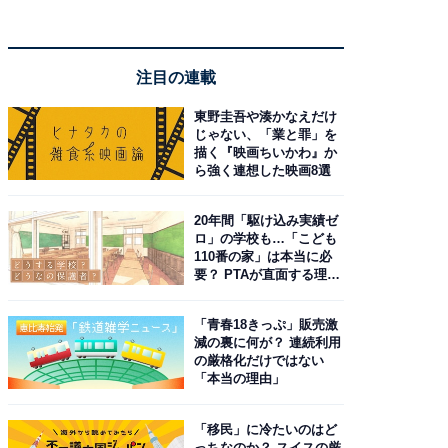
注目の連載
東野圭吾や湊かなえだけ
じゃない、「業と罪」を
描く『映画ちいかわ』か
ら強く連想した映画8選
20年間「駆け込み実績ゼ
ロ」の学校も…「こども
110番の家」は本当に必
要？ PTAが直面する理想
と現実
「青春18きっぷ」販売激
減の裏に何が？ 連続利用
の厳格化だけではない
「本当の理由」
「移民」に冷たいのはど
っちなのか？ スイスの厳