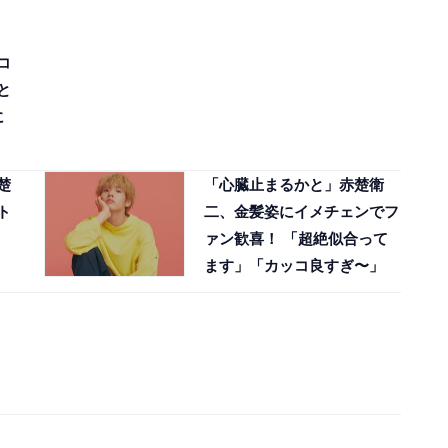
コ
と
に
楚
「心臓止まるかと」赤楚衛
ト
二、金髪姿にイメチェンでフ
ァン歓喜！ 「超絶似合って
ます」「カッコ良すぎ〜」