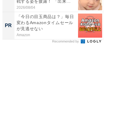
戦する姿を披露！ 「出来...
ョット
た」の..
2026/08/04
2026/08/0
「今日の目玉商品は？」毎日
「え、
変わるAmazonタイムセール
の？」8
PR
PR
が見逃せない
場！Ama
Amazon
Amazon
Recommended by