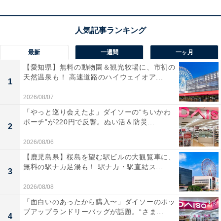
この日に始めたことは、天の恵みを受けてよい方向へ進
みやすいとされ、特に家庭や愛情、人とのつながりに関
する物事と相性がよいのが特徴。結婚や入籍、プロポー
最新
一週間
一ヶ月
ズ、告白など、人生の大切な節目を迎える日に最適な吉
【愛知県】無料の動物園＆観光牧場に、市初の
日とされています。
天然温泉も！ 高速道路のハイウェイオア...
1
2026/08/07
また、出産や子育てを見据えた引っ越しや新居の購入、
「やっと巡り会えたよ」ダイソーの“ちいかわ
リフォームなど、住まいや家族に関わる決断にも適した
ポーチ”が220円で反響。ぬい活＆防災...
2
日とされています。将来に向けて新たな一歩を踏み出す
のにぴったりです。
2026/08/06
【鹿児島県】桜島を望む駅ビルの大観覧車に、
無料の駅ナカ足湯も！ 駅ナカ・駅直結ス...
さらに母倉日は、「万物が芽吹き、繁栄する日」ともい
3
われています。起業や独立、開業、会社設立など、この
2026/08/08
日に発展させたい物事をスタートさせれば、将来的に大
「面白いのあったから購入〜」ダイソーのポッ
きく育つでしょう。
プアップランドリーバッグが話題。“さま...
4