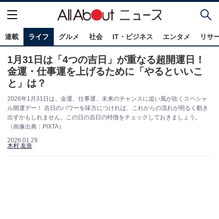
連載
ライフ
グルメ
社会
IT・ビジネス
エンタメ
リサ
1月31日は「4つの吉日」が重なる超開運日！
金運・仕事運を上げるために「やるといいこ
と」は？
2026年1月31日は、金運、仕事運、未来のチャンスに追い風が吹くスペシャ
ル開運デー！ 吉日のパワーを味方につければ、これからの流れが明るく動き
出すかもしれません。この日の吉日の特徴をチェックしておきましょう。
（画像出典：PIXTA）
2026.01.29
木村 友奈