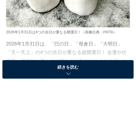
2026年1月31日は4つの吉日が重なる開運日！（画像出典：PIXTA）
2026年1月31日は、「巳の日」「母倉日」「大明日」
「天一天上」の4つの吉日が重なる超開運日！ 金運や仕
事運、将来的な豊かさに関わる行動を始めるのに適した
続きを読む
スペシャルな1日です。
スキルアップやビジネスのスタート、環境を整える行動
はこの日に実行すれば、運気の後押しを受けやすくなる
でしょう。
この日にやってくる吉日の特長や、「やるといいこと」
「やらない方がいいこと」をチェックして、自分にとっ