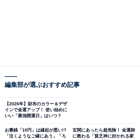
て前向きな一歩を踏み出してみてはいかがでしょうか。
1月31日にやってくる4つの吉日
巳の日（みのひ）
「巳（み）」は、十二支の1つである「ヘビ」を意味し
ます。このヘビは、七福神の女神である弁財天の使いと
され、天に願いを届けてくれる存在といわれています。
そのため巳の日は、金運、財運、才能開花に特に縁のあ
編集部が選ぶおすすめ記事
る吉日です。
【2026年】財布のカラー＆デザ
将来の収入につながる行動はもちろん、講座の受講や習
インで金運アップ！ 使い始めに
い事の開始など、自身のスキルアップにつながる取り組
いい「最強開運日」はいつ？
みも、やがて将来的な豊かさへと結びつくといわれてい
お賽銭「10円」は縁起が悪い!?
玄関にあったら超危険！ 金運師
ます。
「泣くようなご縁にあう」「ろ
に教わる「貧乏神に好かれる家