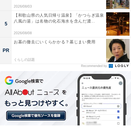
2026/08/03
大明日（だいみょうにち）
【和歌山県の人気日帰り温泉】「かつらぎ温泉
大明日も、「七箇の善日」の1つに数えられる吉日。
八風の湯」は名物の化石海水を含んだ濃...
5
「天と地の道が開かれ、世の中の隅々まで太陽の光が届
2026/08/08
く日」とされ、前向きで明るい運気が広がる日と考えら
お墓の撤去にいくらかかる？墓じまい費用
れています。
PR
くらしの話題
この日は、「あらゆる行いに太陽の恩恵が授けられる」
Recommended by
といわれ、物事が滞りなく進みやすいのが特徴。新しい
ことを始めるタイミングや、重要な決断を下す日として
も適しています。
特に、結婚や入籍などの婚姻に関すること、引っ越しや
移転、旅行などの移動に関すること、建築工事や不動産
の売買契約といった住まいに関わることと相性がよいと
されています。未来につながる大切な物事は、大明日の