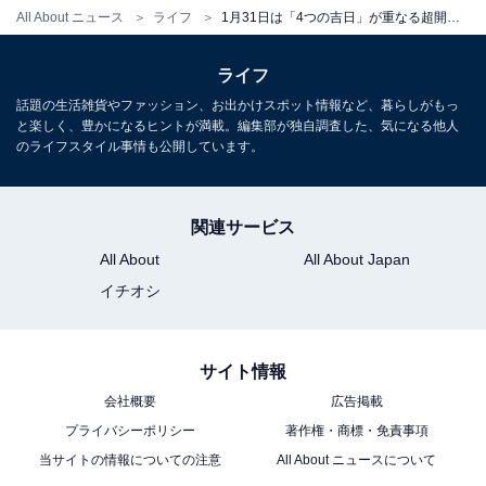
All About ニュース
ライフ
1月31日は「4つの吉日」が重なる超開運日！ 金運・仕事運を上げるために「やるといいこと」は？
ライフ
話題の生活雑貨やファッション、お出かけスポット情報など、暮らしがもっ
と楽しく、豊かになるヒントが満載。編集部が独自調査した、気になる他人
1月31日にやるといいこと
のライフスタイル事情も公開しています。
2026年1月31日は巳の日が訪れることから、お金やビジ
関連サービス
ネス、自身の才能を伸ばす行動を始めるのに絶好のタイ
All About
All About Japan
ミング。
イチオシ
さらに大明日や母倉日も重なることで、運気の流れがぐ
っと後押しされ、スタートした物事が驚くほどスムーズ
サイト情報
に進み、将来的な豊かさを引き寄せてくれるでしょう。
会社概要
広告掲載
プライバシーポリシー
著作権・商標・免責事項
また、天一天上が重なるこの日は、掃除や不要なものを
当サイトの情報についての注意
All About ニュースについて
手放すことが特におすすめの開運アクションです。整っ