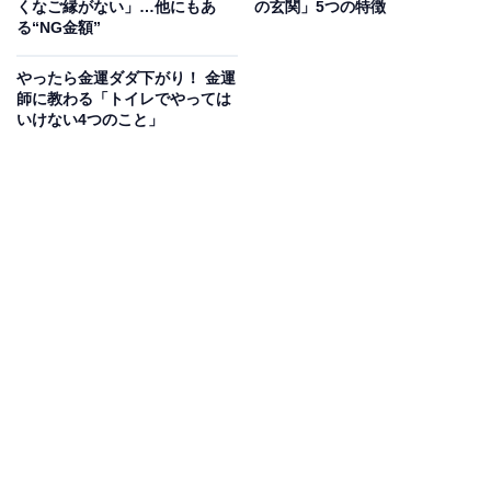
くなご縁がない」…他にもあ
の玄関」5つの特徴
る“NG金額”
また、試験や勝負ごとを始める日としてもおすすめ。こ
の日に起こした行動が、望む未来への一歩となり、豊か
やったら金運ダダ下がり！ 金運
な将来へと後押ししてくれるでしょう。
師に教わる「トイレでやっては
いけない4つのこと」
また、巳の日は弁財天の縁日でもあります。この日に弁
財天を祭る神社へ参拝したり、財布やお金を清める「銭
洗い」を行うことで、さらなる金運アップが期待できま
すよ。ヘビにゆかりのある神社へ足を運ぶのもおすすめ
です。
母倉日（ぼそうにち）
母倉日は、暦の中でも特に縁起がよいとされる「七箇の
善日（ななこのぜんにち）」の１つ。「天が人を温かく
見守りながら、始めた物事を後押ししてくれる日」とい
われています。