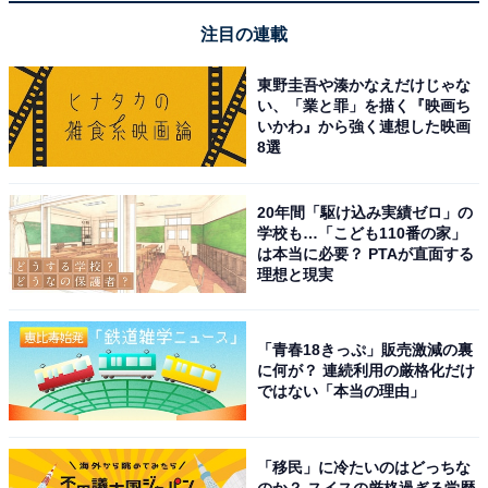
明るい運気に後押ししてもらうのがおすすめです。
注目の連載
天一天上（てんいちてんじょう）
東野圭吾や湊かなえだけじゃな
い、「業と罪」を描く『映画ち
天一天上とは、方位の神様である「天一神（てんいつじ
いかわ』から強く連想した映画
ん）」が地上を離れ、天に戻る16日間の期間を指しま
8選
す。今回の天一天上は、1月19日から2月3日までです。
20年間「駆け込み実績ゼロ」の
学校も…「こども110番の家」
通常、天一神が地上にいる間は、その方位へ向かうと災
は本当に必要？ PTAが直面する
いがあるとされ、移動を伴う行動は向かう方角に注意が
理想と現実
必要とされています。
「青春18きっぷ」販売激減の裏
しかし、天一神が不在となるこの期間中は、方位を気に
に何が？ 連続利用の厳格化だけ
せず行動できるのが特徴。旅行や引っ越し、遠出などの
ではない「本当の理由」
予定を立てるのに適した時期といえるでしょう。
「移民」に冷たいのはどっちな
一方で、この期間は「日遊神（にちゆうしん）」が家に
のか？ スイスの厳格過ぎる学歴