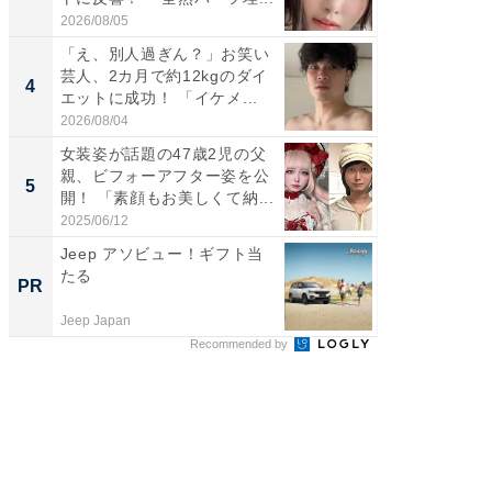
財...
2026/08/05
2026/07/3
「え、別人過ぎん？」お笑い
「脚が
芸人、2カ月で約12kgのダイ
横川尚
4
4
エットに成功！ 「イケメ...
ムキな姿
刃...
2026/08/04
2026/08/0
女装姿が話題の47歳2児の父
「2人と
親、ビフォーアフター姿を公
團十郎
5
5
開！ 「素顔もお美しくて納...
「後ろ
「...
2025/06/12
2026/08/0
Jeep アソビュー！ギフト当
全国の
たる
付きの
PR
PR
Jeep Japan
COCO VIL
Recommended by