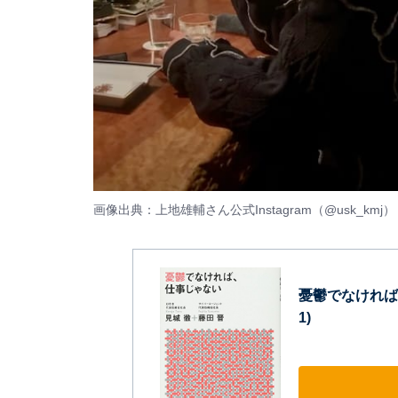
画像出典：上地雄輔さん公式Instagram（
@usk_kmj
）
憂鬱でなければ、
1)