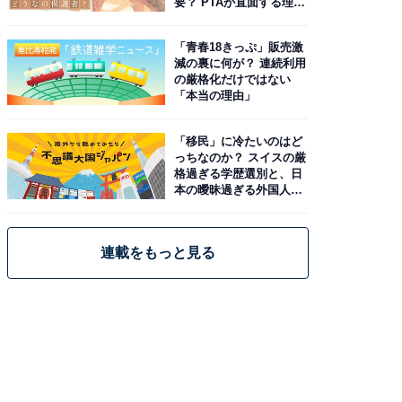
要？ PTAが直面する理想
と現実
「青春18きっぷ」販売激
減の裏に何が？ 連続利用
の厳格化だけではない
「本当の理由」
「移民」に冷たいのはど
っちなのか？ スイスの厳
格過ぎる学歴選別と、日
本の曖昧過ぎる外国人政
策
連載をもっと見る