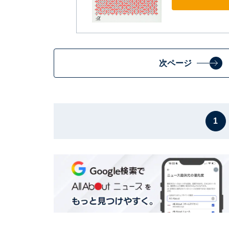
次ページ
1