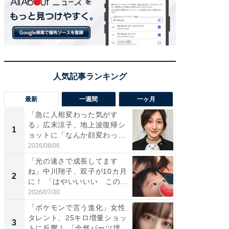
最新
一週間
一ヶ月
「急に人相変わった気がす
「さす
る」広末涼子、地上波復帰シ
は」高
1
1
ョットに「なんか顔変わっ
災地を
た」の...
「カ...
2026/08/06
2026/08/0
「光の速さで成長してます
「女の
ね」中川翔子、双子が10カ月
介、バ
2
2
に！ 「はやいいいい この
らのプレ
前...
愛...
2026/07/30
2026/08/0
「ポケモンで言う進化」女性
「好感
タレント、25キロ増量ショッ
や、“マ
3
3
トに反響！ 「全然パーツ埋...
画変更