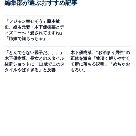
編集部が選ぶおすすめ記事
「フジモン幸せそう」藤本敏
史、娘＆元妻・木下優樹菜とデ
ィズニーへ「愛されてますね」
「姉妹で顔ちっちゃ」
「とんでもない親子だ、、、」
木下優樹菜、“お泊まり男性”の
木下優樹菜、長女とのスタイル
正体を激白「物凄く解りやすく
抜群ショットに「11歳でこのス
て府に落ちる説明」「めちゃお
タイルやばすぎる」と反響
もろい」