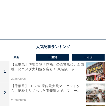
最新
一週間
一ヶ月
【三重県】伊勢名物「赤福」の直営店に、全国
唯一のコメダ大判焼き店も！ 東名阪・伊...
1
2026/08/06
【千葉県】918㎡の県内最大級マーケットか
ら、廃校をリノベした直売所まで。ファー...
2
2026/08/06