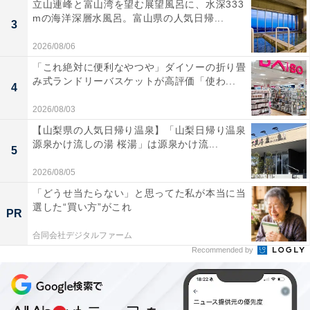
立山連峰と富山湾を望む展望風呂に、水深333
mの海洋深層水風呂。富山県の人気日帰...
3
2026/08/06
「これ絶対に便利なやつや」ダイソーの折り畳
み式ランドリーバスケットが高評価「使わ...
4
2026/08/03
【山梨県の人気日帰り温泉】「山梨日帰り温泉
源泉かけ流しの湯 桜湯」は源泉かけ流...
5
2026/08/05
「どうせ当たらない」と思ってた私が本当に当
選した“買い方”がこれ
PR
合同会社デジタルファーム
Recommended by