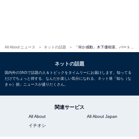
All About ニュース
ネットの話題
「何か感動」木下優樹菜、パートナー＆娘たちとのお出掛けショット公開！ 「可愛い」
ネットの話題
国内外のSNSで話題の人＆トピックをタイムリーにお届けします。知ってる
だけでちょっと得する、なんだか楽しい気分になれる、ネット発「知ら（な
きゃ）損」ニュースが盛りだくさん。
関連サービス
All About
All About Japan
イチオシ