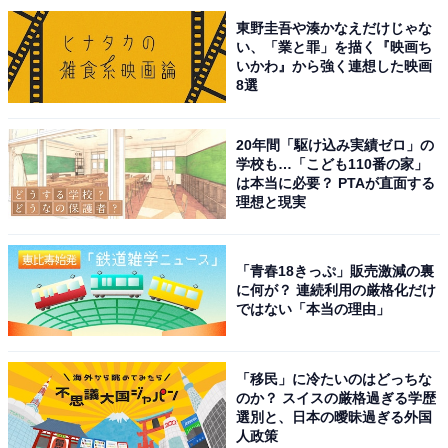
※記事内容は執筆時点のものです。最新の内容をご確認
東野圭吾や湊かなえだけじゃな
い、「業と罪」を描く『映画ち
ください
いかわ』から強く連想した映画
8選
次ページ
7位までのランキング結果を見る
20年間「駆け込み実績ゼロ」の
学校も…「こども110番の家」
は本当に必要？ PTAが直面する
理想と現実
「青春18きっぷ」販売激減の裏
に何が？ 連続利用の厳格化だけ
ではない「本当の理由」
「移民」に冷たいのはどっちな
のか？ スイスの厳格過ぎる学歴
選別と、日本の曖昧過ぎる外国
人政策