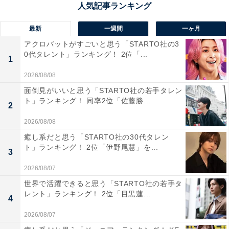
けどもらえると特別な気持ちになるから」（30代女性／
東京都）といった声が集まりました。
最新
一週間
一ヶ月
アクロバットがすごいと思う「STARTO社の3
0代タレント」ランキング！ 2位「...
1
2026/08/08
面倒見がいいと思う「STARTO社の若手タレン
ト」ランキング！ 同率2位「佐藤勝...
2
2026/08/08
癒し系だと思う「STARTO社の30代タレン
ト」ランキング！ 2位「伊野尾慧」を...
3
2026/08/07
世界で活躍できると思う「STARTO社の若手タ
レント」ランキング！ 2位「目黒蓮...
4
1位：神戸プリン（トーラク）／101票
2026/08/07