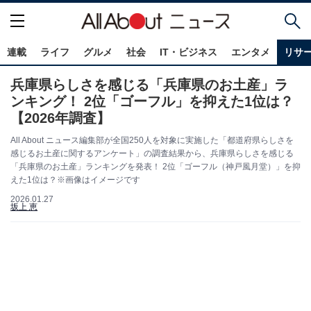
連載
ライフ
グルメ
社会
IT・ビジネス
エンタメ
リサ
兵庫県らしさを感じる「兵庫県のお土産」ラ
ンキング！ 2位「ゴーフル」を抑えた1位は？
【2026年調査】
All About ニュース編集部が全国250人を対象に実施した「都道府県らしさを
感じるお土産に関するアンケート」の調査結果から、兵庫県らしさを感じる
「兵庫県のお土産」ランキングを発表！ 2位「ゴーフル（神戸風月堂）」を抑
えた1位は？※画像はイメージです
2026.01.27
坂上 恵