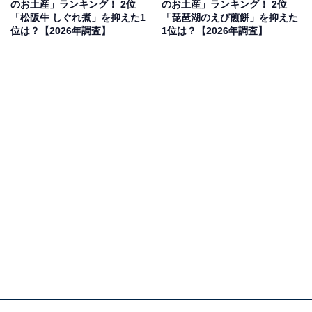
のお土産」ランキング！ 2位
のお土産」ランキング！ 2位
「松阪牛 しぐれ煮」を抑えた1
「琵琶湖のえび煎餅」を抑えた
位は？【2026年調査】
1位は？【2026年調査】
2位：ゴーフル（神戸風月堂）／89票
2位にランクインしたのは、神戸風月堂の「ゴーフル」
です。サクサクとした薄焼きの生地にバニラ、ストロベ
リー、チョコのクリームをサンドした銘菓。異国情緒あ
ふれる神戸のハイカラな雰囲気と、世代を問わず愛され
る上品な甘さが特徴です。
回答者からは「兵庫県は有名な洋菓子屋さんが多くある
ので、お土産のバリエーションは数多くあるが、定番と
いえば、ゴーフルだと認識しているので」（50代男性／
兵庫県）、「美味しくておしゃれで兵庫らしいお土産だ
から」（30代女性／石川県）、「自分では普段食べない