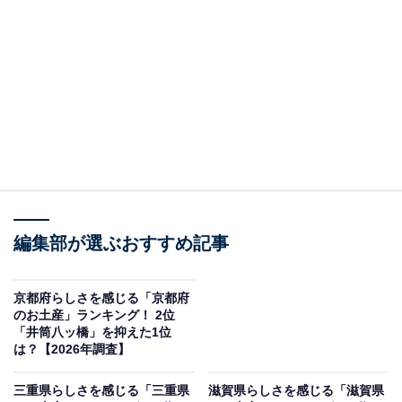
この記事の執筆者：
坂上 恵
All About ニュースの編集者。オールアバウトに入社後、SNSトレン
ドにフォーカスした記事執筆やSEOライティングの経験を経て、の
ちにAll About ニュースチームのメンバーに加入。現在は旅行・カル
...続きを読む
チャー・エンタメなどを中心に企画編集を担当。東京都出身。居酒
屋巡りとスポーツ観戦が生きがい。
調査概要
編集部が選ぶおすすめ記事
調査期間：2026年1月20日
調査方法：インターネット調査
京都府らしさを感じる「京都府
調査対象：全国10〜60代の男女250人
のお土産」ランキング！ 2位
「井筒八ッ橋」を抑えた1位
は？【2026年調査】
※本調査は全国250人を対象に実施したもので、結
果は回答者の意見を集計したものであり、全体の意
三重県らしさを感じる「三重県
滋賀県らしさを感じる「滋賀県
見を断定的に示すものではありません