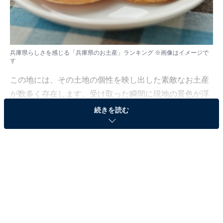
兵庫県らしさを感じる「兵庫県のお土産」ランキング ※画像はイメージで
す
この地には、その土地の個性を映し出した素敵なお土産
が数多く存在します。受け取った瞬間に現地の景色が浮
かぶような、情緒溢れるラインナップに注目しました。
続きを読む
All About ニュース編集部では、2026年1月20日、全国
10〜60代の男女250人を対象に、「都道府県らしさを感
じるお土産に関するアンケート」を実施しました。その
中から、兵庫県らしさを感じる「兵庫県のお土産」ラン
キングの結果をご紹介します。
＞7位までの全ランキング結果を見る