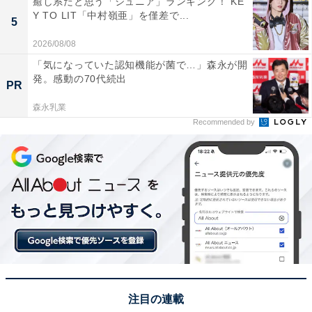
癒し系だと思う「ジュニア」ランキング！ KE
1位には、トーラクの「神戸プリン」が選ばれました。
Y TO LIT「中村嶺亜」を僅差で...
5
卵と生クリームの深いコクと、柑橘系のリキュールがほ
のかに香る爽やかな味わいで、神戸を代表するスイーツ
2026/08/08
として君臨しています。パッケージに描かれたノスタル
「気になっていた認知機能が菌で…」森永が開
発。感動の70代続出
ジックなイラストも、神戸の洗練されたイメージを象徴
PR
しています。
森永乳業
Recommended by
回答者からは「つい買ってしまう。4つ入りがお得感あ
って好き。期間限定の味もあり、行く時々で選択肢があ
り楽しい」（20代女性／長野県）、「まろやかでなめら
かなプリンで兵庫県らしさを感じます」（50代女性／広
島県）、「地元限定で地元にちなんだ有名なお土産だと
思います」（30代女性／宮城県）といった声が集まりま
した。
注目の連載
※回答者からのコメントは原文ママです